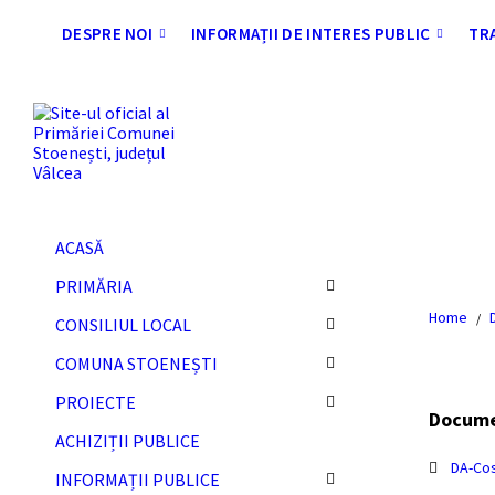
Skip
Skip
Skip
Skip
to
to
to
to
DESPRE NOI
INFORMAȚII DE INTERES PUBLIC
TR
content
left
right
footer
sidebar
sidebar
ACASĂ
PRIMĂRIA
Home
/
CONSILIUL LOCAL
COMUNA STOENEȘTI
PROIECTE
Docum
ACHIZIȚII PUBLICE
DA-Co
INFORMAȚII PUBLICE