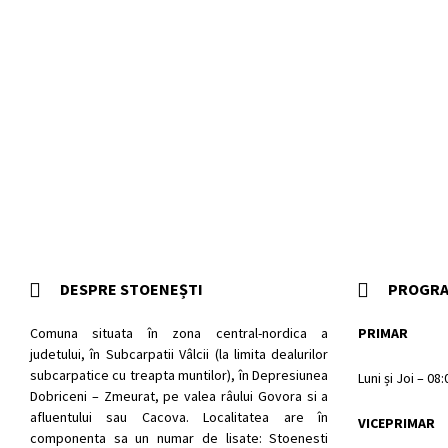
DESPRE STOENEȘTI
PROGRA
Comuna situata în zona central-nordica a
PRIMAR
judetului, în Subcarpatii Vâlcii (la limita dealurilor
subcarpatice cu treapta muntilor), în Depresiunea
Luni și Joi – 08
Dobriceni – Zmeurat, pe valea râului Govora si a
afluentului sau Cacova. Localitatea are în
VICEPRIMAR
componenta sa un numar de lisate: Stoenesti