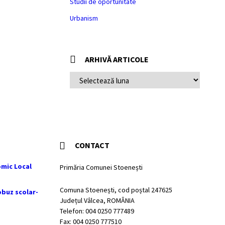
Studii de oportunitate
Urbanism
ARHIVĂ ARTICOLE
ARHIVĂ
ARTICOLE
CONTACT
mic Local
Primăria Comunei Stoenești
Comuna Stoenești, cod poștal 247625
obuz scolar-
Județul Vâlcea, ROMÂNIA
Telefon: 004 0250 777489
Fax: 004 0250 777510