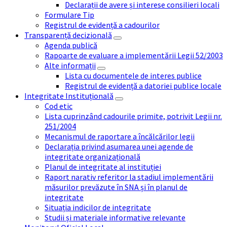
Declarații de avere și interese consilieri locali
Formulare Tip
Registrul de evidență a cadourilor
Transparență decizională
Agenda publică
Rapoarte de evaluare a implementării Legii 52/2003
Alte informații
Lista cu documentele de interes publice
Registrul de evidență a datoriei publice locale
Integritate Instituțională
Cod etic
Lista cuprinzând cadourile primite, potrivit Legii nr.
251/2004
Mecanismul de raportare a încălcărilor legii
Declarația privind asumarea unei agende de
integritate organizațională
Planul de integritate al instituției
Raport narativ referitor la stadiul implementării
măsurilor prevăzute în SNA și în planul de
integritate
Situația indicilor de integritate
Studii și materiale informative relevante