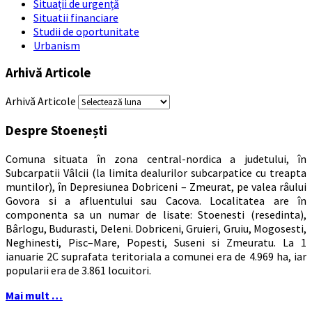
Situații de urgență
Situatii financiare
Studii de oportunitate
Urbanism
Arhivă Articole
Arhivă Articole
Despre Stoenești
Comuna situata în zona central-nordica a judetului, în
Subcarpatii Vâlcii (la limita dealurilor subcarpatice cu treapta
muntilor), în Depresiunea Dobriceni – Zmeurat, pe valea râului
Govora si a afluentului sau Cacova. Localitatea are în
componenta sa un numar de lisate: Stoenesti (resedinta),
Bârlogu, Budurasti, Deleni. Dobriceni, Gruieri, Gruiu, Mogosesti,
Neghinesti, Pisc–Mare, Popesti, Suseni si Zmeuratu. La 1
ianuarie 2C suprafata teritoriala a comunei era de 4.969 ha, iar
popularii era de 3.861 locuitori.
Mai mult …