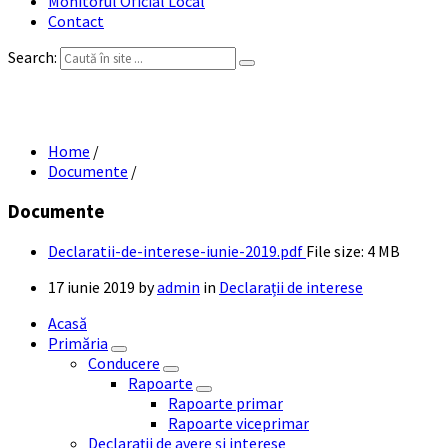
Monitorul Oficial Local
Contact
Search:
Declarații de interese iunie 2019
Home
/
Documente
/
Documente
Declaratii-de-interese-iunie-2019.pdf
File size:
4 MB
17 iunie 2019
by
admin
in
Declarații de interese
Acasă
Primăria
Conducere
Rapoarte
Rapoarte primar
Rapoarte viceprimar
Declarații de avere și interese