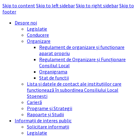
Skip to content
Skip to left sidebar
Skip to right sidebar
Skip to
footer
Despre noi
Legislație
Conducere
Organizare
Regulament de organizare și funcționare
aparat propriu
Regulament de Organizare și Funcționare
Consiliul Local
Organigrama
Stat de functii
Lista și datele de contact ale instituțiilor care
funcționează în subordinea Consiliului Local
Stoenești
Carieră
Programe și Strategii
Rapoarte și Studii
Informații de interes public
Solicitare informații
Legislație