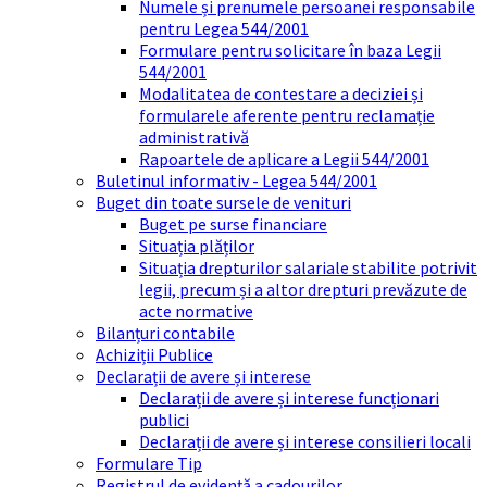
Numele și prenumele persoanei responsabile
pentru Legea 544/2001
Formulare pentru solicitare în baza Legii
544/2001
Modalitatea de contestare a deciziei și
formularele aferente pentru reclamație
administrativă
Rapoartele de aplicare a Legii 544/2001
Buletinul informativ - Legea 544/2001
Buget din toate sursele de venituri
Buget pe surse financiare
Situația plăților
Situația drepturilor salariale stabilite potrivit
legii, precum și a altor drepturi prevăzute de
acte normative
Bilanțuri contabile
Achiziții Publice
Declarații de avere și interese
Declarații de avere și interese funcționari
publici
Declarații de avere și interese consilieri locali
Formulare Tip
Registrul de evidență a cadourilor