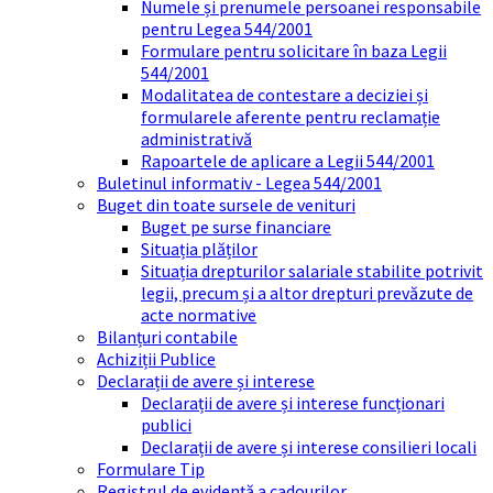
Numele și prenumele persoanei responsabile
pentru Legea 544/2001
Formulare pentru solicitare în baza Legii
544/2001
Modalitatea de contestare a deciziei și
formularele aferente pentru reclamație
administrativă
Rapoartele de aplicare a Legii 544/2001
Buletinul informativ - Legea 544/2001
Buget din toate sursele de venituri
Buget pe surse financiare
Situația plăților
Situația drepturilor salariale stabilite potrivit
legii, precum și a altor drepturi prevăzute de
acte normative
Bilanțuri contabile
Achiziții Publice
Declarații de avere și interese
Declarații de avere și interese funcționari
publici
Declarații de avere și interese consilieri locali
Formulare Tip
Registrul de evidență a cadourilor