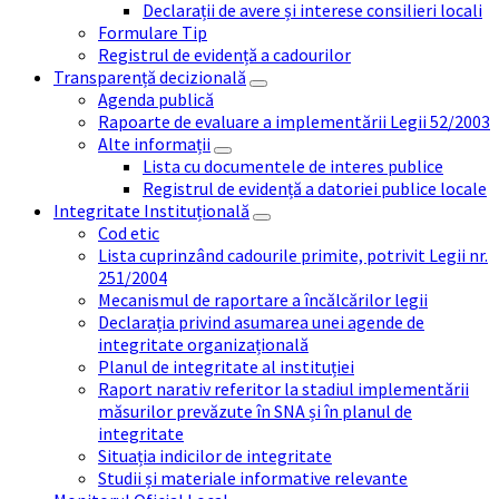
Declarații de avere și interese consilieri locali
Formulare Tip
Registrul de evidență a cadourilor
Transparență decizională
Agenda publică
Rapoarte de evaluare a implementării Legii 52/2003
Alte informații
Lista cu documentele de interes publice
Registrul de evidență a datoriei publice locale
Integritate Instituțională
Cod etic
Lista cuprinzând cadourile primite, potrivit Legii nr.
251/2004
Mecanismul de raportare a încălcărilor legii
Declarația privind asumarea unei agende de
integritate organizațională
Planul de integritate al instituției
Raport narativ referitor la stadiul implementării
măsurilor prevăzute în SNA și în planul de
integritate
Situația indicilor de integritate
Studii și materiale informative relevante