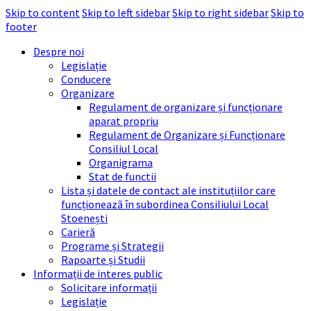
Skip to content
Skip to left sidebar
Skip to right sidebar
Skip to
footer
Despre noi
Legislație
Conducere
Organizare
Regulament de organizare și funcționare
aparat propriu
Regulament de Organizare și Funcționare
Consiliul Local
Organigrama
Stat de functii
Lista și datele de contact ale instituțiilor care
funcționează în subordinea Consiliului Local
Stoenești
Carieră
Programe și Strategii
Rapoarte și Studii
Informații de interes public
Solicitare informații
Legislație