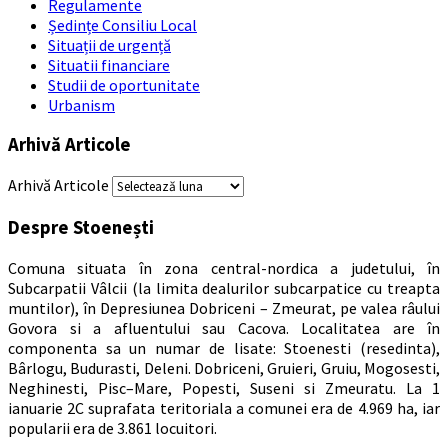
Regulamente
Ședințe Consiliu Local
Situații de urgență
Situatii financiare
Studii de oportunitate
Urbanism
Arhivă Articole
Arhivă Articole
Despre Stoenești
Comuna situata în zona central-nordica a judetului, în
Subcarpatii Vâlcii (la limita dealurilor subcarpatice cu treapta
muntilor), în Depresiunea Dobriceni – Zmeurat, pe valea râului
Govora si a afluentului sau Cacova. Localitatea are în
componenta sa un numar de lisate: Stoenesti (resedinta),
Bârlogu, Budurasti, Deleni. Dobriceni, Gruieri, Gruiu, Mogosesti,
Neghinesti, Pisc–Mare, Popesti, Suseni si Zmeuratu. La 1
ianuarie 2C suprafata teritoriala a comunei era de 4.969 ha, iar
popularii era de 3.861 locuitori.