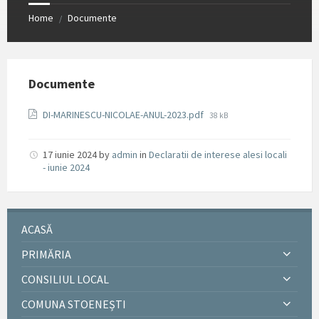
Home
Documente
/
Documente
File
DI-MARINESCU-NICOLAE-ANUL-2023.pdf
38 kB
size:
17 iunie 2024
by
admin
in
Declaratii de interese alesi locali
- iunie 2024
ACASĂ
PRIMĂRIA
CONSILIUL LOCAL
COMUNA STOENEȘTI