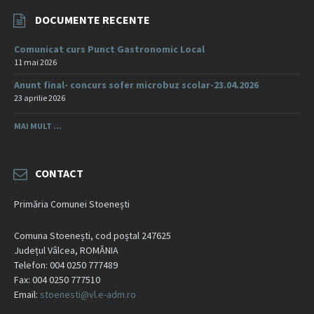
DOCUMENTE RECENTE
Comunicat curs Punct Gastronomic Local
11 mai 2026
Anunt final- concurs sofer microbuz scolar-23.04.2026
23 aprilie 2026
MAI MULT ...
CONTACT
Primăria Comunei Stoenești
Comuna Stoenești, cod poștal 247625
Județul Vâlcea, ROMÂNIA
Telefon: 004 0250 777489
Fax: 004 0250 777510
Email:
stoenesti@vl.e-adm.ro