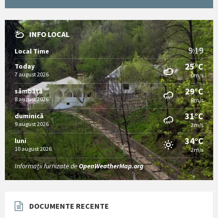
INFO LOCAL
9:19
Local Time
25°C
Today
7 august 2026
0m/s
29°C
sâmbătă
8 august 2026
8m/s
31°C
duminică
9 august 2026
2m/s
34°C
luni
10 august 2026
2m/s
Informații furnizate de
OpenWeatherMap.org
DOCUMENTE RECENTE