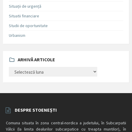
Situații de urgență
Situatii financiare
Studii de oportunitate
Urbanism
ARHIVĂ ARTICOLE
ARHIVĂ
ARTICOLE
DESPRE STOENEȘTI
Comuna situata în zona central-nordica a judetului, în Subcarpatii
Vâlcii (la limita dealurilor subcarpatice cu treapta muntilor), în