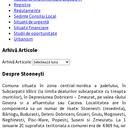
Registre
Regulamente
Ședințe Consiliu Local
Situații de urgență
Situatii financiare
Studii de oportunitate
Urbanism
Arhivă Articole
Arhivă Articole
Despre Stoenești
Comuna situata în zona central-nordica a judetului, în
Subcarpatii Vâlcii (la limita dealurilor subcarpatice cu treapta
muntilor), în Depresiunea Dobriceni – Zmeurat, pe valea râului
Govora si a afluentului sau Cacova. Localitatea are în
componenta sa un numar de lisate: Stoenesti (resedinta),
Bârlogu, Budurasti, Deleni. Dobriceni, Gruieri, Gruiu, Mogosesti,
Neghinesti, Pisc–Mare, Popesti, Suseni si Zmeuratu. La 1
ianuarie 2C suprafata teritoriala a comunei era de 4.969 ha, iar