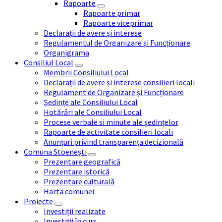
Rapoarte
Rapoarte primar
Rapoarte viceprimar
Declarații de avere și interese
Regulamentul de Organizare și Funcționare
Organigrama
Consiliul Local
Membrii Consiliului Local
Declarații de avere și interese consilieri locali
Regulament de Organizare și Funcționare
Ședințe ale Consiliului Local
Hotărâri ale Consiliului Local
Procese verbale si minute ale ședințelor
Rapoarte de activitate consilieri locali
Anunțuri privind transparența decizională
Comuna Stoenești
Prezentare geografică
Prezentare istorică
Prezentare culturală
Harta comunei
Proiecte
Investiții realizate
Investiții în curs