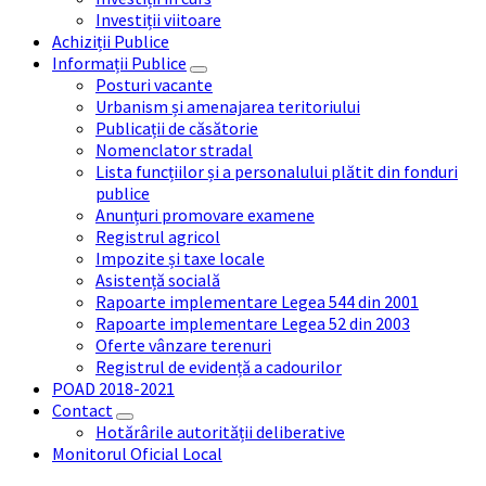
Investiții viitoare
Achiziții Publice
Informații Publice
Posturi vacante
Urbanism și amenajarea teritoriului
Publicații de căsătorie
Nomenclator stradal
Lista funcțiilor și a personalului plătit din fonduri
publice
Anunțuri promovare examene
Registrul agricol
Impozite și taxe locale
Asistență socială
Rapoarte implementare Legea 544 din 2001
Rapoarte implementare Legea 52 din 2003
Oferte vânzare terenuri
Registrul de evidență a cadourilor
POAD 2018-2021
Contact
Hotărârile autorității deliberative
Monitorul Oficial Local