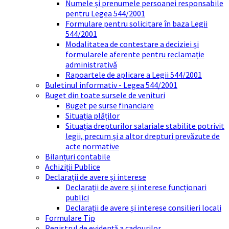
Numele și prenumele persoanei responsabile
pentru Legea 544/2001
Formulare pentru solicitare în baza Legii
544/2001
Modalitatea de contestare a deciziei și
formularele aferente pentru reclamație
administrativă
Rapoartele de aplicare a Legii 544/2001
Buletinul informativ - Legea 544/2001
Buget din toate sursele de venituri
Buget pe surse financiare
Situația plăților
Situația drepturilor salariale stabilite potrivit
legii, precum și a altor drepturi prevăzute de
acte normative
Bilanțuri contabile
Achiziții Publice
Declarații de avere și interese
Declarații de avere și interese funcționari
publici
Declarații de avere și interese consilieri locali
Formulare Tip
Registrul de evidență a cadourilor