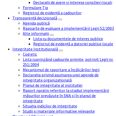
Declarații de avere și interese consilieri locali
Formulare Tip
Registrul de evidență a cadourilor
Transparență decizională
Agenda publică
Rapoarte de evaluare a implementării Legii 52/2003
Alte informații
Lista cu documentele de interes publice
Registrul de evidență a datoriei publice locale
Integritate Instituțională
Cod etic
Lista cuprinzând cadourile primite, potrivit Legii nr.
251/2004
Mecanismul de raportare a încălcărilor legii
Declarația privind asumarea unei agende de
integritate organizațională
Planul de integritate al instituției
Raport narativ referitor la stadiul implementării
măsurilor prevăzute în SNA și în planul de
integritate
Situația indicilor de integritate
Studii și materiale informative relevante