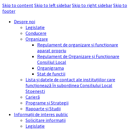
Skip to content
Skip to left sidebar
Skip to right sidebar
Skip to
footer
Despre noi
Legislație
Conducere
Organizare
Regulament de organizare și funcționare
aparat propriu
Regulament de Organizare și Funcționare
Consiliul Local
Organigrama
Stat de functii
Lista și datele de contact ale instituțiilor care
funcționează în subordinea Consiliului Local
Stoenești
Carieră
Programe și Strategii
Rapoarte și Studii
Informații de interes public
Solicitare informații
Legislație