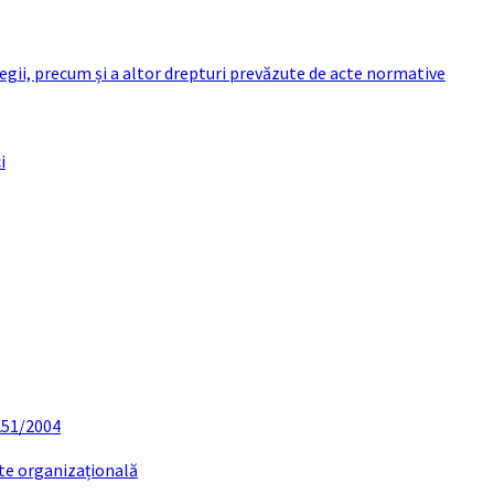
 legii, precum și a altor drepturi prevăzute de acte normative
i
 251/2004
ate organizațională