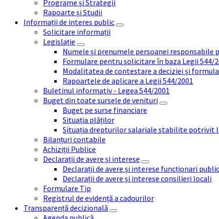
Programe și Strategii
Rapoarte și Studii
Informații de interes public
Solicitare informații
Legislație
Numele și prenumele persoanei responsabile 
Formulare pentru solicitare în baza Legii 544/
Modalitatea de contestare a deciziei și formul
Rapoartele de aplicare a Legii 544/2001
Buletinul informativ - Legea 544/2001
Buget din toate sursele de venituri
Buget pe surse financiare
Situația plăților
Situația drepturilor salariale stabilite potrivit
Bilanțuri contabile
Achiziții Publice
Declarații de avere și interese
Declarații de avere și interese funcționari public
Declarații de avere și interese consilieri locali
Formulare Tip
Registrul de evidență a cadourilor
Transparență decizională
Agenda publică