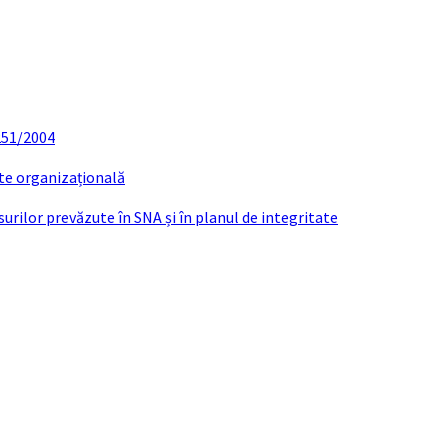
 251/2004
ate organizațională
urilor prevăzute în SNA și în planul de integritate
DI TATULESCU MANUELA NICOLETA