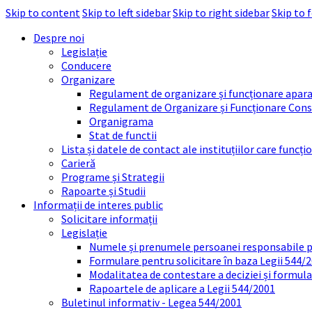
Skip to content
Skip to left sidebar
Skip to right sidebar
Skip to 
Despre noi
Legislație
Conducere
Organizare
Regulament de organizare și funcționare apara
Regulament de Organizare și Funcționare Consi
Organigrama
Stat de functii
Lista și datele de contact ale instituțiilor care func
Carieră
Programe și Strategii
Rapoarte și Studii
Informații de interes public
Solicitare informații
Legislație
Numele și prenumele persoanei responsabile 
Formulare pentru solicitare în baza Legii 544/
Modalitatea de contestare a deciziei și formul
Rapoartele de aplicare a Legii 544/2001
Buletinul informativ - Legea 544/2001