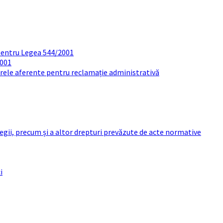
pentru Legea 544/2001
2001
arele aferente pentru reclamație administrativă
 legii, precum și a altor drepturi prevăzute de acte normative
i