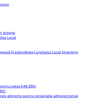
footer
t propriu
liul Local
ționează în subordinea Consiliului Local Stoenești
pentru Legea 544/2001
2001
arele aferente pentru reclamație administrativă