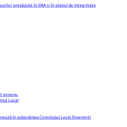
urilor prevăzute în SNA și în planul de integritate
t propriu
liul Local
ționează în subordinea Consiliului Local Stoenești