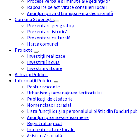
Procese verbale si minute ale ședințelor
Rapoarte de activitate consilieri locali
Anunțuri privind transparența decizională
Comuna Stoenești
Prezentare geografică
Prezentare istorică
Prezentare culturală
Harta comunei
Proiecte
Investiții realizate
Investiții în curs
Investiții viitoare
Achiziții Publice
Informații Publice
Posturi vacante
Urbanism și amenajarea teritoriului
Publicații de căsătorie
Nomenclator stradal
Lista funcțiilor și a personalului plătit din fonduri pu
Anunțuri promovare examene
Registrul agricol
Impozite și taxe locale
Asistență socială