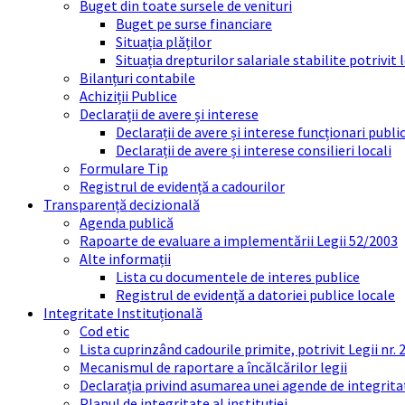
Buget din toate sursele de venituri
Buget pe surse financiare
Situația plăților
Situația drepturilor salariale stabilite potrivit
Bilanțuri contabile
Achiziții Publice
Declarații de avere și interese
Declarații de avere și interese funcționari public
Declarații de avere și interese consilieri locali
Formulare Tip
Registrul de evidență a cadourilor
Transparență decizională
Agenda publică
Rapoarte de evaluare a implementării Legii 52/2003
Alte informații
Lista cu documentele de interes publice
Registrul de evidență a datoriei publice locale
Integritate Instituțională
Cod etic
Lista cuprinzând cadourile primite, potrivit Legii nr.
Mecanismul de raportare a încălcărilor legii
Declarația privind asumarea unei agende de integrit
Planul de integritate al instituției