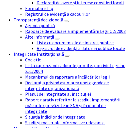
Declarații de avere și interese consilieri locali
Formulare Tip
Registrul de evidență a cadourilor
Transparență decizională
Agenda publică
Rapoarte de evaluare a implementării Legii 52/2003
Alte informații
Lista cu documentele de interes publice
Registrul de evidență a datoriei publice locale
Integritate Instituțională
Cod etic
Lista cuprinzând cadourile primite, potrivit Legii nr.
251/2004
Mecanismul de raportare a încălcărilor legii
Declarația privind asumarea unei agende de
integritate organizațională
Planul de integritate al instituției
Raport narativ referitor la stadiul implementării
măsurilor prevăzute în SNA și în planul de
integritate
Situația indicilor de integritate
Studii și materiale informative relevante