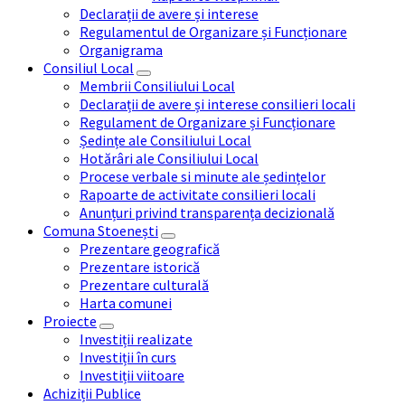
Declarații de avere și interese
Regulamentul de Organizare și Funcționare
Organigrama
Consiliul Local
Membrii Consiliului Local
Declarații de avere și interese consilieri locali
Regulament de Organizare și Funcționare
Ședințe ale Consiliului Local
Hotărâri ale Consiliului Local
Procese verbale si minute ale ședințelor
Rapoarte de activitate consilieri locali
Anunțuri privind transparența decizională
Comuna Stoenești
Prezentare geografică
Prezentare istorică
Prezentare culturală
Harta comunei
Proiecte
Investiții realizate
Investiții în curs
Investiții viitoare
Achiziții Publice