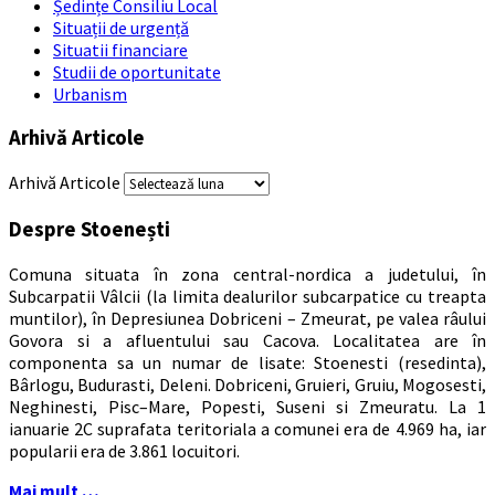
Ședințe Consiliu Local
Situații de urgență
Situatii financiare
Studii de oportunitate
Urbanism
Arhivă Articole
Arhivă Articole
Despre Stoenești
Comuna situata în zona central-nordica a judetului, în
Subcarpatii Vâlcii (la limita dealurilor subcarpatice cu treapta
muntilor), în Depresiunea Dobriceni – Zmeurat, pe valea râului
Govora si a afluentului sau Cacova. Localitatea are în
componenta sa un numar de lisate: Stoenesti (resedinta),
Bârlogu, Budurasti, Deleni. Dobriceni, Gruieri, Gruiu, Mogosesti,
Neghinesti, Pisc–Mare, Popesti, Suseni si Zmeuratu. La 1
ianuarie 2C suprafata teritoriala a comunei era de 4.969 ha, iar
popularii era de 3.861 locuitori.
Mai mult …