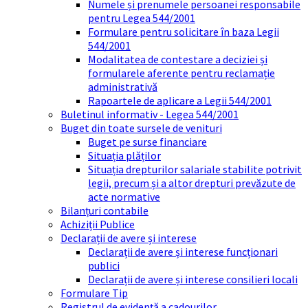
Numele și prenumele persoanei responsabile
pentru Legea 544/2001
Formulare pentru solicitare în baza Legii
544/2001
Modalitatea de contestare a deciziei și
formularele aferente pentru reclamație
administrativă
Rapoartele de aplicare a Legii 544/2001
Buletinul informativ - Legea 544/2001
Buget din toate sursele de venituri
Buget pe surse financiare
Situația plăților
Situația drepturilor salariale stabilite potrivit
legii, precum și a altor drepturi prevăzute de
acte normative
Bilanțuri contabile
Achiziții Publice
Declarații de avere și interese
Declarații de avere și interese funcționari
publici
Declarații de avere și interese consilieri locali
Formulare Tip
Registrul de evidență a cadourilor