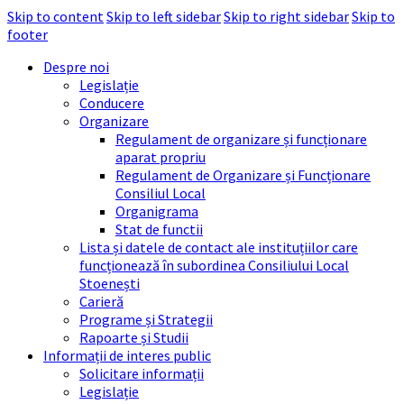
Skip to content
Skip to left sidebar
Skip to right sidebar
Skip to
footer
Despre noi
Legislație
Conducere
Organizare
Regulament de organizare și funcționare
aparat propriu
Regulament de Organizare și Funcționare
Consiliul Local
Organigrama
Stat de functii
Lista și datele de contact ale instituțiilor care
funcționează în subordinea Consiliului Local
Stoenești
Carieră
Programe și Strategii
Rapoarte și Studii
Informații de interes public
Solicitare informații
Legislație