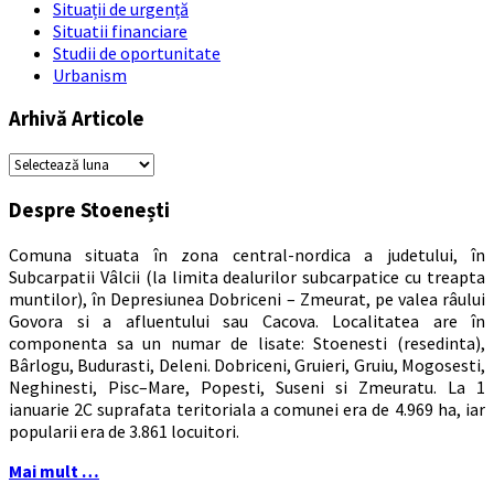
Situații de urgență
Situatii financiare
Studii de oportunitate
Urbanism
Arhivă Articole
Arhivă
Articole
Despre Stoenești
Comuna situata în zona central-nordica a judetului, în
Subcarpatii Vâlcii (la limita dealurilor subcarpatice cu treapta
muntilor), în Depresiunea Dobriceni – Zmeurat, pe valea râului
Govora si a afluentului sau Cacova. Localitatea are în
componenta sa un numar de lisate: Stoenesti (resedinta),
Bârlogu, Budurasti, Deleni. Dobriceni, Gruieri, Gruiu, Mogosesti,
Neghinesti, Pisc–Mare, Popesti, Suseni si Zmeuratu. La 1
ianuarie 2C suprafata teritoriala a comunei era de 4.969 ha, iar
popularii era de 3.861 locuitori.
Mai mult …