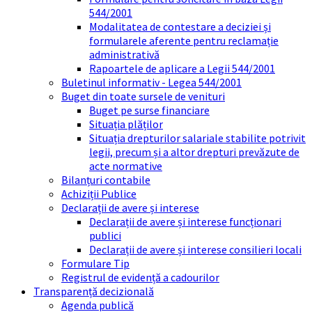
544/2001
Modalitatea de contestare a deciziei și
formularele aferente pentru reclamație
administrativă
Rapoartele de aplicare a Legii 544/2001
Buletinul informativ - Legea 544/2001
Buget din toate sursele de venituri
Buget pe surse financiare
Situația plăților
Situația drepturilor salariale stabilite potrivit
legii, precum și a altor drepturi prevăzute de
acte normative
Bilanțuri contabile
Achiziții Publice
Declarații de avere și interese
Declarații de avere și interese funcționari
publici
Declarații de avere și interese consilieri locali
Formulare Tip
Registrul de evidență a cadourilor
Transparență decizională
Agenda publică