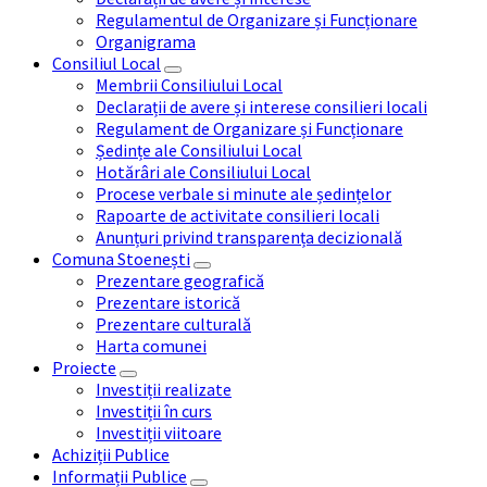
Regulamentul de Organizare și Funcționare
Organigrama
Consiliul Local
Membrii Consiliului Local
Declarații de avere și interese consilieri locali
Regulament de Organizare și Funcționare
Ședințe ale Consiliului Local
Hotărâri ale Consiliului Local
Procese verbale si minute ale ședințelor
Rapoarte de activitate consilieri locali
Anunțuri privind transparența decizională
Comuna Stoenești
Prezentare geografică
Prezentare istorică
Prezentare culturală
Harta comunei
Proiecte
Investiții realizate
Investiții în curs
Investiții viitoare
Achiziții Publice
Informații Publice