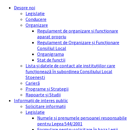
Skip
Skip
Skip
Skip
Despre noi
to
to
to
to
Legislație
content
left
right
footer
Conducere
sidebar
sidebar
Organizare
Regulament de organizare și funcționare
aparat propriu
Regulament de Organizare și Funcționare
Consiliul Local
Organigrama
Stat de functii
Lista și datele de contact ale instituțiilor care
funcționează în subordinea Consiliului Local
Stoenești
Carieră
Programe și Strategii
Rapoarte și Studii
Informații de interes public
Solicitare informații
Legislație
Numele și prenumele persoanei responsabile
pentru Legea 544/2001
Formulare pentru solicitare în baza Legii