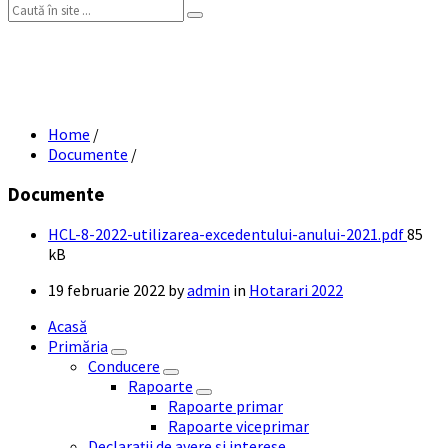
Search:
HCL 8-2022 – utilizarea excedentului
anului 2021
Home
/
Documente
/
Documente
File
HCL-8-2022-utilizarea-excedentului-anului-2021.pdf
85
size:
kB
19 februarie 2022
by
admin
in
Hotarari 2022
Acasă
Primăria
Conducere
Rapoarte
Rapoarte primar
Rapoarte viceprimar
Declarații de avere și interese