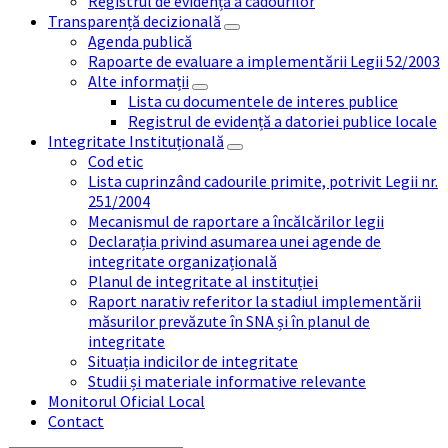
Registrul de evidență a cadourilor
Transparență decizională
Agenda publică
Rapoarte de evaluare a implementării Legii 52/2003
Alte informații
Lista cu documentele de interes publice
Registrul de evidență a datoriei publice locale
Integritate Instituțională
Cod etic
Lista cuprinzând cadourile primite, potrivit Legii nr.
251/2004
Mecanismul de raportare a încălcărilor legii
Declarația privind asumarea unei agende de
integritate organizațională
Planul de integritate al instituției
Raport narativ referitor la stadiul implementării
măsurilor prevăzute în SNA și în planul de
integritate
Situația indicilor de integritate
Studii și materiale informative relevante
Monitorul Oficial Local
Contact