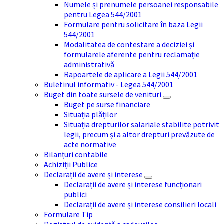
Numele și prenumele persoanei responsabile
pentru Legea 544/2001
Formulare pentru solicitare în baza Legii
544/2001
Modalitatea de contestare a deciziei și
formularele aferente pentru reclamație
administrativă
Rapoartele de aplicare a Legii 544/2001
Buletinul informativ - Legea 544/2001
Buget din toate sursele de venituri
Buget pe surse financiare
Situația plăților
Situația drepturilor salariale stabilite potrivit
legii, precum și a altor drepturi prevăzute de
acte normative
Bilanțuri contabile
Achiziții Publice
Declarații de avere și interese
Declarații de avere și interese funcționari
publici
Declarații de avere și interese consilieri locali
Formulare Tip