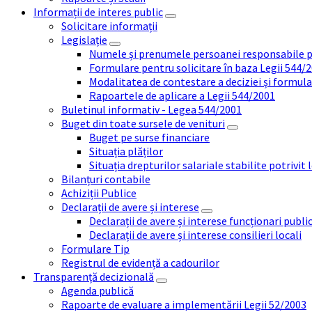
Informații de interes public
Solicitare informații
Legislație
Numele și prenumele persoanei responsabile 
Formulare pentru solicitare în baza Legii 544/
Modalitatea de contestare a deciziei și formul
Rapoartele de aplicare a Legii 544/2001
Buletinul informativ - Legea 544/2001
Buget din toate sursele de venituri
Buget pe surse financiare
Situația plăților
Situația drepturilor salariale stabilite potrivit
Bilanțuri contabile
Achiziții Publice
Declarații de avere și interese
Declarații de avere și interese funcționari public
Declarații de avere și interese consilieri locali
Formulare Tip
Registrul de evidență a cadourilor
Transparență decizională
Agenda publică
Rapoarte de evaluare a implementării Legii 52/2003