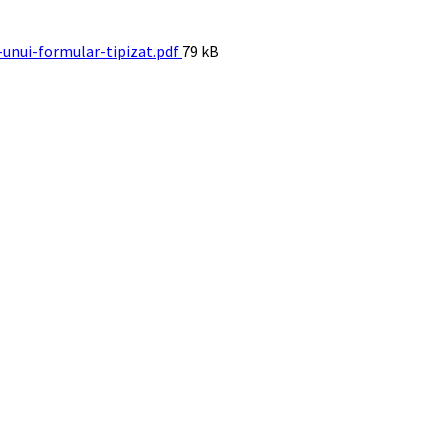
File
-unui-formular-tipizat.pdf
79 kB
size: