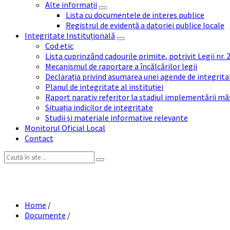
Alte informații
Lista cu documentele de interes publice
Registrul de evidență a datoriei publice locale
Integritate Instituțională
Cod etic
Lista cuprinzând cadourile primite, potrivit Legii nr.
Mecanismul de raportare a încălcărilor legii
Declarația privind asumarea unei agende de integrit
Planul de integritate al instituției
Raport narativ referitor la stadiul implementării măs
Situația indicilor de integritate
Studii și materiale informative relevante
Monitorul Oficial Local
Contact
Search:
Metodologia de c
Home
/
Documente
/