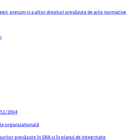
 legii, precum și a altor drepturi prevăzute de acte normative
i
 251/2004
ate organizațională
urilor prevăzute în SNA și în planul de integritate