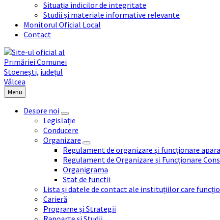
Situația indicilor de integritate
Studii și materiale informative relevante
Monitorul Oficial Local
Contact
Menu
Despre noi
Legislație
Conducere
Organizare
Regulament de organizare și funcționare apara
Regulament de Organizare și Funcționare Consi
Organigrama
Stat de functii
Lista și datele de contact ale instituțiilor care func
Carieră
Programe și Strategii
Rapoarte și Studii