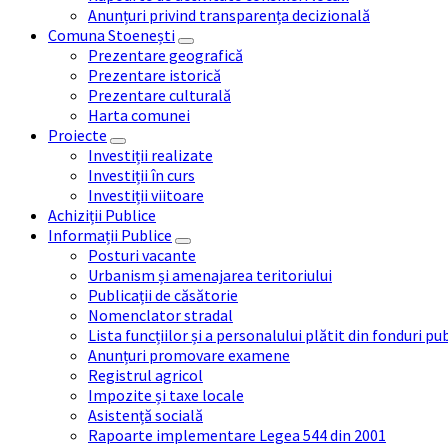
Anunțuri privind transparența decizională
Comuna Stoenești
Prezentare geografică
Prezentare istorică
Prezentare culturală
Harta comunei
Proiecte
Investiții realizate
Investiții în curs
Investiții viitoare
Achiziții Publice
Informații Publice
Posturi vacante
Urbanism și amenajarea teritoriului
Publicații de căsătorie
Nomenclator stradal
Lista funcțiilor și a personalului plătit din fonduri pu
Anunțuri promovare examene
Registrul agricol
Impozite și taxe locale
Asistență socială
Rapoarte implementare Legea 544 din 2001