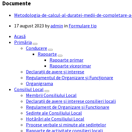
Documente
Metodologia-de-calcul-al-duratei-medii-de-completare-a
17 august 2023
by
admin
in
Formulare tip
Acasă
Primăria
Conducere
Rapoarte
Rapoarte primar
Rapoarte viceprimar
Declarații de avere și interese
Regulamentul de Organizare și Funcționare
Organigrama
Consiliul Local
Membrii Consiliului Local
Declarații de avere și interese consilieri locali
Regulament de Organizare și Funcționare
Ședințe ale Consiliului Local
Hotărâri ale Consiliului Local
Procese verbale si minute ale ședințelor
Rapoarte de activitate consilieri locali