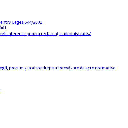
pentru Legea 544/2001
2001
arele aferente pentru reclamație administrativă
 legii, precum și a altor drepturi prevăzute de acte normative
i