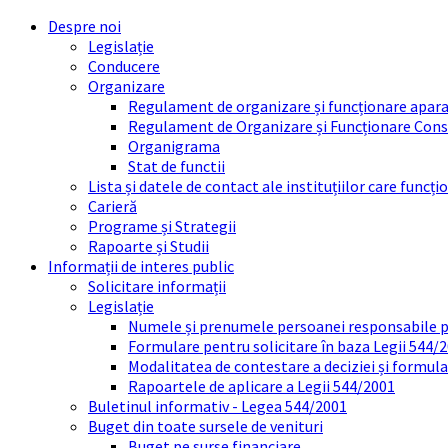
Skip
Skip
Skip
Skip
Despre noi
to
to
to
to
Legislație
content
left
right
footer
Conducere
sidebar
sidebar
Organizare
Regulament de organizare și funcționare apara
Regulament de Organizare și Funcționare Consi
Organigrama
Stat de functii
Lista și datele de contact ale instituțiilor care func
Carieră
Programe și Strategii
Rapoarte și Studii
Informații de interes public
Solicitare informații
Legislație
Numele și prenumele persoanei responsabile 
Formulare pentru solicitare în baza Legii 544/
Modalitatea de contestare a deciziei și formul
Rapoartele de aplicare a Legii 544/2001
Buletinul informativ - Legea 544/2001
Buget din toate sursele de venituri
Buget pe surse financiare