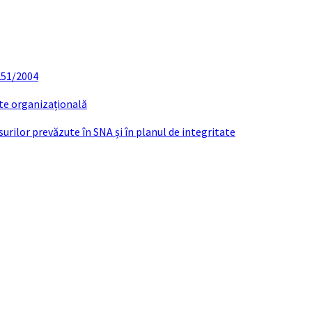
 251/2004
ate organizațională
urilor prevăzute în SNA și în planul de integritate
alcul al duratei medii de completare a unui