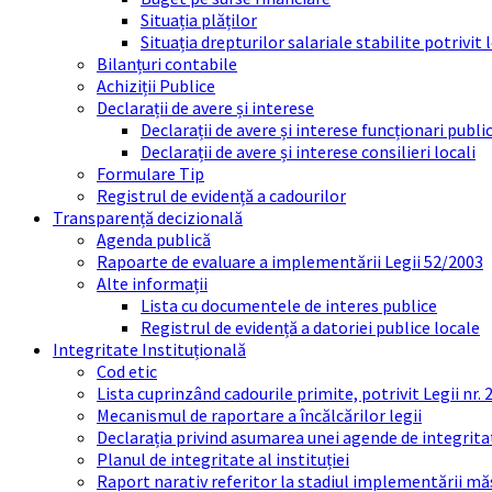
Situația plăților
Situația drepturilor salariale stabilite potrivit
Bilanțuri contabile
Achiziții Publice
Declarații de avere și interese
Declarații de avere și interese funcționari public
Declarații de avere și interese consilieri locali
Formulare Tip
Registrul de evidență a cadourilor
Transparență decizională
Agenda publică
Rapoarte de evaluare a implementării Legii 52/2003
Alte informații
Lista cu documentele de interes publice
Registrul de evidență a datoriei publice locale
Integritate Instituțională
Cod etic
Lista cuprinzând cadourile primite, potrivit Legii nr.
Mecanismul de raportare a încălcărilor legii
Declarația privind asumarea unei agende de integrit
Planul de integritate al instituției
Raport narativ referitor la stadiul implementării măs