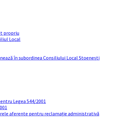
t propriu
liul Local
ționează în subordinea Consiliului Local Stoenești
pentru Legea 544/2001
2001
arele aferente pentru reclamație administrativă