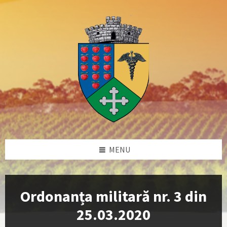
Skip
Skip
Skip
Skip
to
to
to
to
content
left
right
footer
sidebar
sidebar
MENU
Ordonanța militară nr. 3 din
25.03.2020