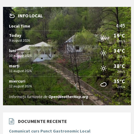
INFO LOCAL
4:45
Local Time
19°C
Today
9 august 2026
0m/s
34°C
luni
10 august 2026
2m/s
38°C
marți
11 august 2026
2m/s
35°C
miercuri
12 august 2026
2m/s
Informații furnizate de
OpenWeatherMap.org
DOCUMENTE RECENTE
Comunicat curs Punct Gastronomic Local