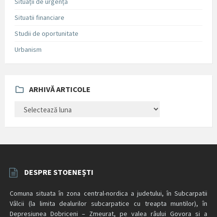
Situații de urgență
Situatii financiare
Studii de oportunitate
Urbanism
ARHIVĂ ARTICOLE
ARHIVĂ
ARTICOLE
DESPRE STOENEȘTI
Comuna situata în zona central-nordica a judetului, în Subcarpatii
Vâlcii (la limita dealurilor subcarpatice cu treapta muntilor), în
Depresiunea Dobriceni – Zmeurat, pe valea râului Govora si a