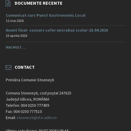
DOCUMENTE RECENTE
Comunicat curs Punct Gastronomic Local
11 mai 2026
Anunt final- concurs sofer microbuz scolar-23.04.2026
23 aprilie 2026
MAI MULT ...
CONTACT
Primăria Comunei Stoenești
Comuna Stoenești, cod poștal 247625
Județul Vâlcea, ROMÂNIA
Telefon: 004 0250 777489
Fax: 004 0250 777510
Email:
stoenesti@vl.e-adm.ro
Ultima actualizare: 30.07.2026 | 08:44