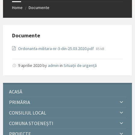
Home
Documente
/
Documente
File
Ordonanta-militara-nr-3-din-25.03.2020.pdf
85 kB
size:
9 aprilie 2020
by
admin
in
Situații de urgență
ACASĂ
PRIMĂRIA
CONSILIUL LOCAL
COMUNA STOENEȘTI
PROIECTE