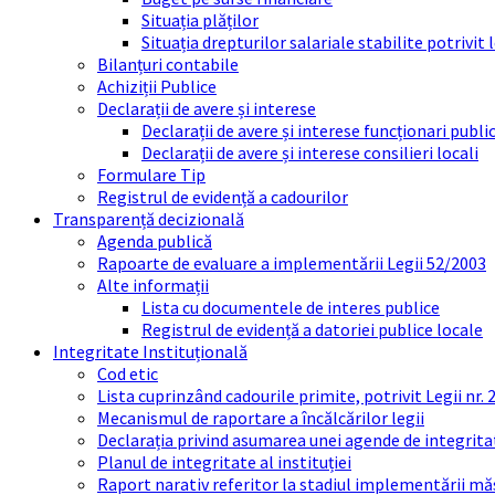
Situația plăților
Situația drepturilor salariale stabilite potrivit
Bilanțuri contabile
Achiziții Publice
Declarații de avere și interese
Declarații de avere și interese funcționari public
Declarații de avere și interese consilieri locali
Formulare Tip
Registrul de evidență a cadourilor
Transparență decizională
Agenda publică
Rapoarte de evaluare a implementării Legii 52/2003
Alte informații
Lista cu documentele de interes publice
Registrul de evidență a datoriei publice locale
Integritate Instituțională
Cod etic
Lista cuprinzând cadourile primite, potrivit Legii nr.
Mecanismul de raportare a încălcărilor legii
Declarația privind asumarea unei agende de integrit
Planul de integritate al instituției
Raport narativ referitor la stadiul implementării măs