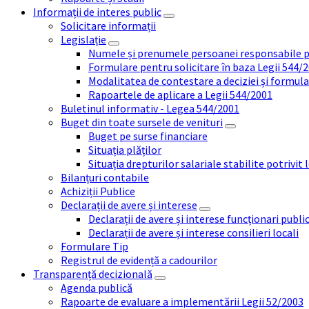
Informații de interes public
Solicitare informații
Legislație
Numele și prenumele persoanei responsabile 
Formulare pentru solicitare în baza Legii 544/
Modalitatea de contestare a deciziei și formul
Rapoartele de aplicare a Legii 544/2001
Buletinul informativ - Legea 544/2001
Buget din toate sursele de venituri
Buget pe surse financiare
Situația plăților
Situația drepturilor salariale stabilite potrivit
Bilanțuri contabile
Achiziții Publice
Declarații de avere și interese
Declarații de avere și interese funcționari public
Declarații de avere și interese consilieri locali
Formulare Tip
Registrul de evidență a cadourilor
Transparență decizională
Agenda publică
Rapoarte de evaluare a implementării Legii 52/2003