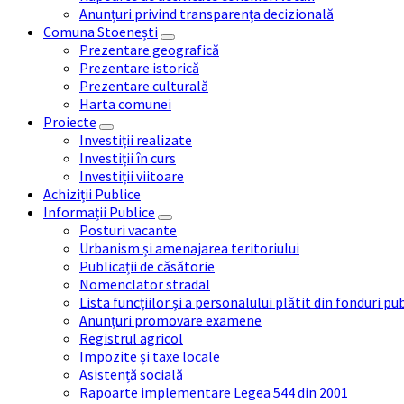
Anunțuri privind transparența decizională
Comuna Stoenești
Prezentare geografică
Prezentare istorică
Prezentare culturală
Harta comunei
Proiecte
Investiții realizate
Investiții în curs
Investiții viitoare
Achiziții Publice
Informații Publice
Posturi vacante
Urbanism și amenajarea teritoriului
Publicații de căsătorie
Nomenclator stradal
Lista funcțiilor și a personalului plătit din fonduri pu
Anunțuri promovare examene
Registrul agricol
Impozite și taxe locale
Asistență socială
Rapoarte implementare Legea 544 din 2001