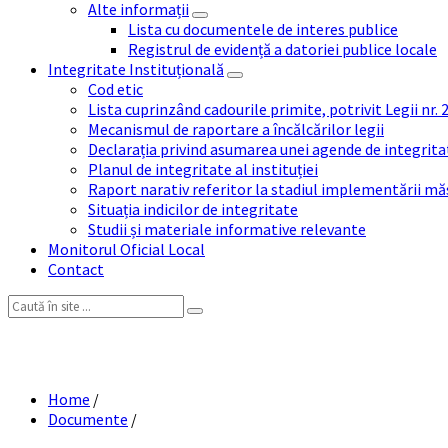
Alte informații
Lista cu documentele de interes publice
Registrul de evidență a datoriei publice locale
Integritate Instituțională
Cod etic
Lista cuprinzând cadourile primite, potrivit Legii nr.
Mecanismul de raportare a încălcărilor legii
Declarația privind asumarea unei agende de integrit
Planul de integritate al instituției
Raport narativ referitor la stadiul implementării măs
Situația indicilor de integritate
Studii și materiale informative relevante
Monitorul Oficial Local
Contact
Search:
PROC
Home
/
Documente
/