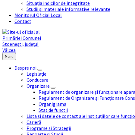
Situația indicilor de integritate
Studii și materiale informative relevante
Monitorul Oficial Local
Contact
Menu
Despre noi
Legislație
Conducere
Organizare
Regulament de organizare și funcționare apara
Regulament de Organizare și Funcționare Consi
Organigrama
Stat de functii
Lista și datele de contact ale instituțiilor care func
Carieră
Programe și Strategii
Rapoarte și Studii