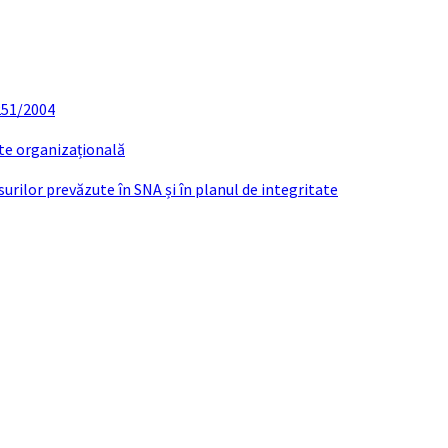
 251/2004
ate organizațională
urilor prevăzute în SNA și în planul de integritate
ES-VERBAL COMPLETARE BEC NR.74 STOE