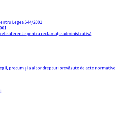
pentru Legea 544/2001
2001
arele aferente pentru reclamație administrativă
 legii, precum și a altor drepturi prevăzute de acte normative
i