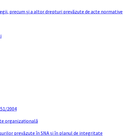
 legii, precum și a altor drepturi prevăzute de acte normative
i
 251/2004
ate organizațională
urilor prevăzute în SNA și în planul de integritate