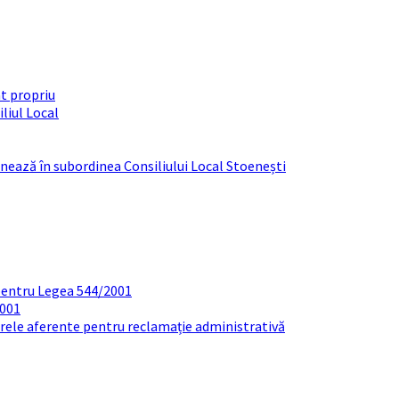
t propriu
liul Local
ționează în subordinea Consiliului Local Stoenești
pentru Legea 544/2001
2001
arele aferente pentru reclamație administrativă