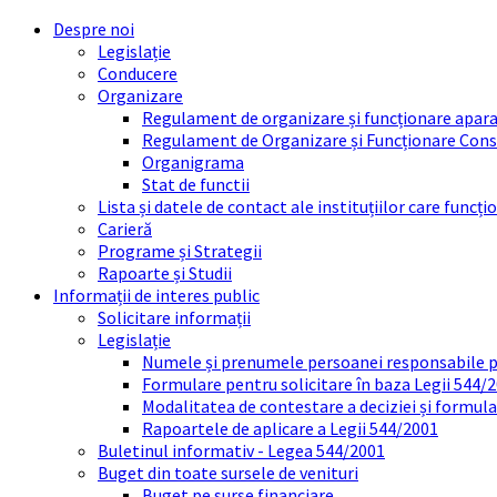
Skip
Skip
Skip
Skip
Despre noi
to
to
to
to
Legislație
content
left
right
footer
Conducere
sidebar
sidebar
Organizare
Regulament de organizare și funcționare apara
Regulament de Organizare și Funcționare Consi
Organigrama
Stat de functii
Lista și datele de contact ale instituțiilor care func
Carieră
Programe și Strategii
Rapoarte și Studii
Informații de interes public
Solicitare informații
Legislație
Numele și prenumele persoanei responsabile 
Formulare pentru solicitare în baza Legii 544/
Modalitatea de contestare a deciziei și formul
Rapoartele de aplicare a Legii 544/2001
Buletinul informativ - Legea 544/2001
Buget din toate sursele de venituri
Buget pe surse financiare