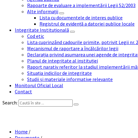
Rapoarte de evaluare a implementării Legii 52/2003
Alte informații
Lista cu documentele de interes publice
Registrul de evidență a datoriei publice locale
Integritate Instituțională
Cod etic
Lista cuprinzând cadourile primite, potrivit Legii nr.
Mecanismul de raportare a încălcărilor legii
Declarația privind asumarea unei agende de integrit
Planul de integritate al instituției
Raport narativ referitor la stadiul implementării măs
Situația indicilor de integritate
Studii și materiale informative relevante
Monitorul Oficial Local
Contact
Search:
PRO
Home
/
Documente
/