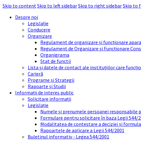
Skip to content
Skip to left sidebar
Skip to right sidebar
Skip to 
Despre noi
Legislație
Conducere
Organizare
Regulament de organizare și funcționare apara
Regulament de Organizare și Funcționare Consi
Organigrama
Stat de functii
Lista și datele de contact ale instituțiilor care func
Carieră
Programe și Strategii
Rapoarte și Studii
Informații de interes public
Solicitare informații
Legislație
Numele și prenumele persoanei responsabile 
Formulare pentru solicitare în baza Legii 544/
Modalitatea de contestare a deciziei și formul
Rapoartele de aplicare a Legii 544/2001
Buletinul informativ - Legea 544/2001