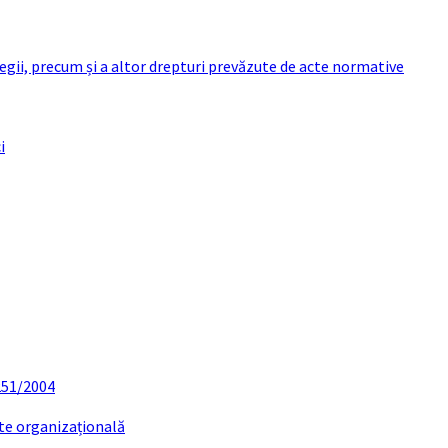
 legii, precum și a altor drepturi prevăzute de acte normative
i
 251/2004
ate organizațională