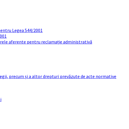
pentru Legea 544/2001
2001
arele aferente pentru reclamație administrativă
 legii, precum și a altor drepturi prevăzute de acte normative
i