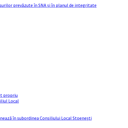
urilor prevăzute în SNA și în planul de integritate
t propriu
liul Local
ționează în subordinea Consiliului Local Stoenești