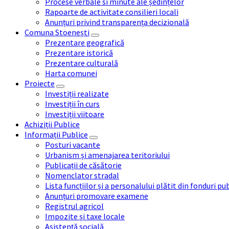
Procese verbale si minute ale ședințelor
Rapoarte de activitate consilieri locali
Anunțuri privind transparența decizională
Comuna Stoenești
Prezentare geografică
Prezentare istorică
Prezentare culturală
Harta comunei
Proiecte
Investiții realizate
Investiții în curs
Investiții viitoare
Achiziții Publice
Informații Publice
Posturi vacante
Urbanism și amenajarea teritoriului
Publicații de căsătorie
Nomenclator stradal
Lista funcțiilor și a personalului plătit din fonduri pu
Anunțuri promovare examene
Registrul agricol
Impozite și taxe locale
Asistență socială