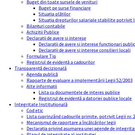
Buget din toate sursele de venituri
Buget pe surse financiare
Situația plăților
Situația drepturilor salariale stabilite potrivit
Bilanțuri contabile
Achiziții Publice
Declarații de avere și interese
Declarații de avere și interese funcționari public
Declarații de avere și interese consilieri locali
Formulare Tip
Registrul de evidență a cadourilor
Transparență decizională
Agenda publică
Rapoarte de evaluare a implementării Legii 52/2003
Alte informații
Lista cu documentele de interes publice
Registrul de evidență a datoriei publice locale
Integritate Instituțională
Cod etic
Lista cuprinzând cadourile primite, potrivit Legii nr.
Mecanismul de raportare a încălcărilor legii
Declarația privind asumarea unei agende de integrit
Planul de integritate al instituției