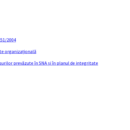
 251/2004
ate organizațională
urilor prevăzute în SNA și în planul de integritate
IECT HCL IMPOZITE SI TAXE LOCALE ANUL 