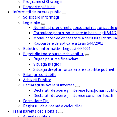
Programe și Strategii
Rapoarte și Studii
Informații de interes public
Solicitare informații
Legislație
Numele și prenumele persoanei responsabile 
Formulare pentru solicitare în baza Legii 544/
Modalitatea de contestare a deciziei și formul
Rapoartele de aplicare a Legii 544/2001
Buletinul informativ - Legea 544/2001
Buget din toate sursele de venituri
Buget pe surse financiare
Situația plăților
Situația drepturilor salariale stabilite potrivit
Bilanțuri contabile
Achiziții Publice
Declarații de avere și interese
Declarații de avere și interese funcționari public
Declarații de avere și interese consilieri locali
Formulare Tip
Registrul de evidență a cadourilor
Transparență decizională
Agenda publică