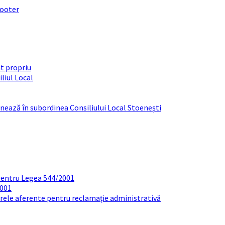
footer
t propriu
liul Local
ționează în subordinea Consiliului Local Stoenești
pentru Legea 544/2001
2001
arele aferente pentru reclamație administrativă