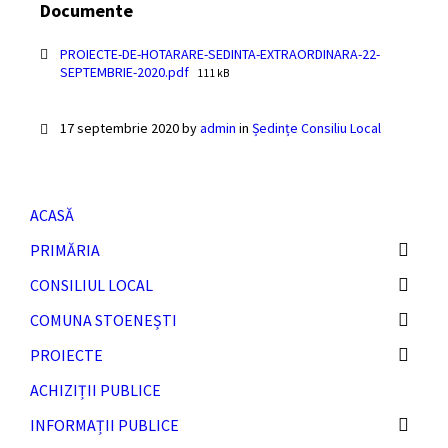
Documente
PROIECTE-DE-HOTARARE-SEDINTA-EXTRAORDINARA-22-
SEPTEMBRIE-2020.pdf
F
111 kB
i
l
e
17 septembrie 2020
by
admin
in
Ședințe Consiliu Local
s
i
z
e
ACASĂ
:
PRIMĂRIA
CONSILIUL LOCAL
COMUNA STOENEȘTI
PROIECTE
ACHIZIȚII PUBLICE
INFORMAȚII PUBLICE