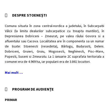
A
R
T
I
DESPRE STOENEȘTI
C
O
L
Comuna situata în zona central-nordica a judetului, în Subcarpatii
E
Vâlcii (la limita dealurilor subcarpatice cu treapta muntilor), în
Depresiunea Dobriceni – Zmeurat, pe valea râului Govora si a
afluentului sau Cacova. Localitatea are în componenta sa un numar
de lisate: Stoenesti (resedinta), Bârlogu, Budurasti, Deleni.
Dobriceni, Gruieri, Gruiu, Mogosesti, Neghinesti, Pisc–Mare,
Popesti, Suseni si Zmeuratu. La 1 ianuarie 2C suprafata teritoriala a
comunei era de 4.969 ha, iar popularii era de 3.861 locuitori.
Mai mult …
PROGRAM DE AUDIENȚE
PRIMAR