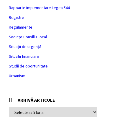
Rapoarte implementare Legea 544
Registre
Regulamente
Ședințe Consiliu Local
Situații de urgență
Situatii financiare
Studii de oportunitate
Urbanism
ARHIVĂ ARTICOLE
A
R
H
I
V
Ă