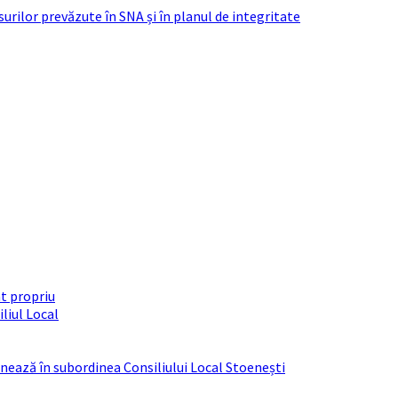
urilor prevăzute în SNA și în planul de integritate
t propriu
liul Local
ționează în subordinea Consiliului Local Stoenești