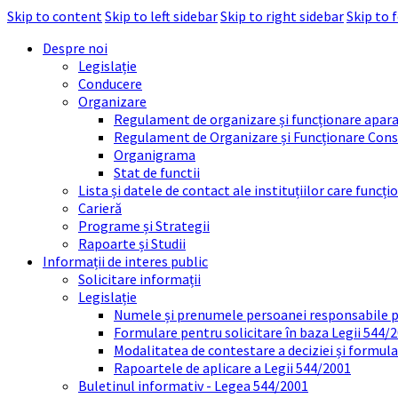
Skip to content
Skip to left sidebar
Skip to right sidebar
Skip to 
Despre noi
Legislație
Conducere
Organizare
Regulament de organizare și funcționare apara
Regulament de Organizare și Funcționare Consi
Organigrama
Stat de functii
Lista și datele de contact ale instituțiilor care func
Carieră
Programe și Strategii
Rapoarte și Studii
Informații de interes public
Solicitare informații
Legislație
Numele și prenumele persoanei responsabile 
Formulare pentru solicitare în baza Legii 544/
Modalitatea de contestare a deciziei și formul
Rapoartele de aplicare a Legii 544/2001
Buletinul informativ - Legea 544/2001