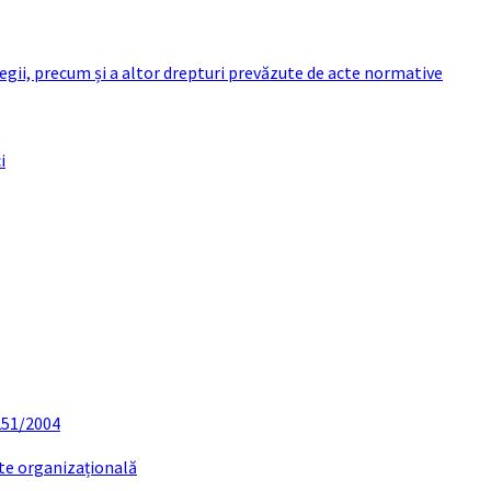
 legii, precum și a altor drepturi prevăzute de acte normative
i
 251/2004
ate organizațională