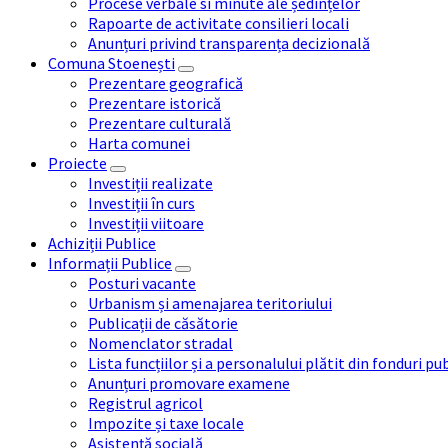
Procese verbale si minute ale ședințelor
Rapoarte de activitate consilieri locali
Anunțuri privind transparența decizională
Comuna Stoenești
Prezentare geografică
Prezentare istorică
Prezentare culturală
Harta comunei
Proiecte
Investiții realizate
Investiții în curs
Investiții viitoare
Achiziții Publice
Informații Publice
Posturi vacante
Urbanism și amenajarea teritoriului
Publicații de căsătorie
Nomenclator stradal
Lista funcțiilor și a personalului plătit din fonduri pu
Anunțuri promovare examene
Registrul agricol
Impozite și taxe locale
Asistență socială