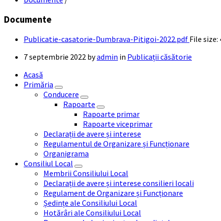
Documente
Publicatie-casatorie-Dumbrava-Pitigoi-2022.pdf
File size:
7 septembrie 2022
by
admin
in
Publicații căsătorie
Acasă
Primăria
Conducere
Rapoarte
Rapoarte primar
Rapoarte viceprimar
Declarații de avere și interese
Regulamentul de Organizare și Funcționare
Organigrama
Consiliul Local
Membrii Consiliului Local
Declarații de avere și interese consilieri locali
Regulament de Organizare și Funcționare
Ședințe ale Consiliului Local
Hotărâri ale Consiliului Local