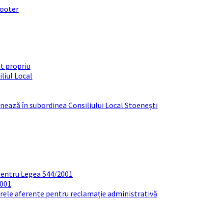
footer
t propriu
liul Local
ționează în subordinea Consiliului Local Stoenești
pentru Legea 544/2001
2001
arele aferente pentru reclamație administrativă