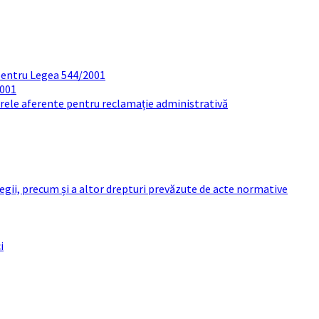
pentru Legea 544/2001
2001
arele aferente pentru reclamație administrativă
 legii, precum și a altor drepturi prevăzute de acte normative
i