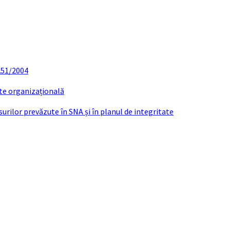
 251/2004
ate organizațională
urilor prevăzute în SNA și în planul de integritate
Publicatie casatorie Dumbrava-Pitigoi 202