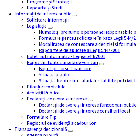
Programe și Strategii
Rapoarte și Studii
Informații de interes public
Solicitare informații
Legislație
Numele și prenumele persoanei responsabile 
Formulare pentru solicitare în baza Legii 544/
Modalitatea de contestare a deciziei și formul
Rapoartele de aplicare a Legii 544/2001
Buletinul informativ - Legea 544/2001
Buget din toate sursele de venituri
Buget pe surse financiare
Situația plăților
Situația drepturilor salariale stabilite potrivit
Bilanțuri contabile
Achiziții Publice
Declarații de avere și interese
Declarații de avere și interese funcționari public
Declarații de avere și interese consilieri locali
Formulare Tip
Registrul de evidență a cadourilor
Transparență decizională
Agenda publică