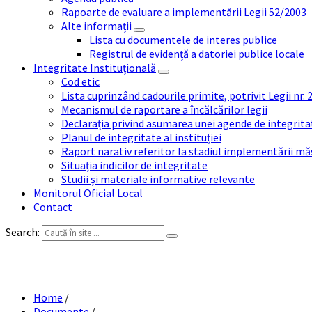
Rapoarte de evaluare a implementării Legii 52/2003
Alte informații
Lista cu documentele de interes publice
Registrul de evidență a datoriei publice locale
Integritate Instituțională
Cod etic
Lista cuprinzând cadourile primite, potrivit Legii nr.
Mecanismul de raportare a încălcărilor legii
Declarația privind asumarea unei agende de integrit
Planul de integritate al instituției
Raport narativ referitor la stadiul implementării măs
Situația indicilor de integritate
Studii și materiale informative relevante
Monitorul Oficial Local
Contact
Search:
Home
/
Documente
/