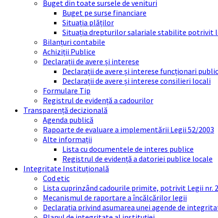
Buget din toate sursele de venituri
Buget pe surse financiare
Situația plăților
Situația drepturilor salariale stabilite potrivit
Bilanțuri contabile
Achiziții Publice
Declarații de avere și interese
Declarații de avere și interese funcționari public
Declarații de avere și interese consilieri locali
Formulare Tip
Registrul de evidență a cadourilor
Transparență decizională
Agenda publică
Rapoarte de evaluare a implementării Legii 52/2003
Alte informații
Lista cu documentele de interes publice
Registrul de evidență a datoriei publice locale
Integritate Instituțională
Cod etic
Lista cuprinzând cadourile primite, potrivit Legii nr.
Mecanismul de raportare a încălcărilor legii
Declarația privind asumarea unei agende de integrit
Planul de integritate al instituției