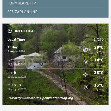
FORMULARE TIP
SESIZARI ONLINE
INFO LOCAL
17:35
Local Time
29°C
Today
9 august 2026
2m/s
34°C
luni
10 august 2026
1m/s
38°C
marți
11 august 2026
2m/s
35°C
miercuri
12 august 2026
3m/s
Informații furnizate de
OpenWeatherMap.org