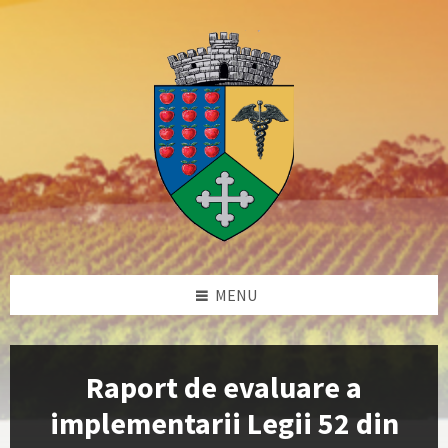
Skip
Skip
Skip
Skip
to
to
to
to
content
left
right
footer
sidebar
sidebar
MENU
Raport de evaluare a
implementarii Legii 52 din