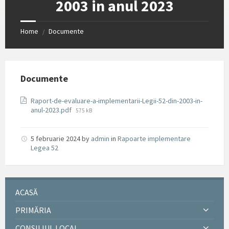
2003 in anul 2023
Home
Documente
/
Documente
Raport-de-evaluare-a-implementarii-Legii-52-din-2003-in-
File
anul-2023.pdf
575 kB
size:
5 februarie 2024
by
admin
in
Rapoarte implementare
Legea 52
ACASĂ
PRIMĂRIA
CONSILIUL LOCAL