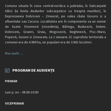
Comuna situata în zona central-nordica a judetului, în Subcarpatii
Vâlcii (la limita dealurilor subcarpatice cu treapta muntilor), în
Depresiunea Dobriceni – Zmeurat, pe valea râului Govora si a
afluentului sau Cacova. Localitatea are în componenta sa un numar
de lisate: Stoenesti (resedinta), Bârlogu, Budurasti, Deleni.
Dobriceni, Gruieri, Gruiu, Mogosesti, Neghinesti, Pisc–Mare,
Popesti, Suseni si Zmeuratu. La 1 ianuarie 2C suprafata teritoriala a
comunei era de 4.969 ha, iar popularii era de 3.861 locuitori.
Mai mult …
PROGRAM DE AUDIENȚE
PRIMAR
Luni și Joi – 08:00-10:00
VICEPRIMAR