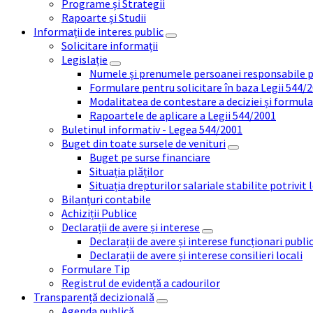
Programe și Strategii
Rapoarte și Studii
Informații de interes public
Solicitare informații
Legislație
Numele și prenumele persoanei responsabile 
Formulare pentru solicitare în baza Legii 544/
Modalitatea de contestare a deciziei și formul
Rapoartele de aplicare a Legii 544/2001
Buletinul informativ - Legea 544/2001
Buget din toate sursele de venituri
Buget pe surse financiare
Situația plăților
Situația drepturilor salariale stabilite potrivit
Bilanțuri contabile
Achiziții Publice
Declarații de avere și interese
Declarații de avere și interese funcționari public
Declarații de avere și interese consilieri locali
Formulare Tip
Registrul de evidență a cadourilor
Transparență decizională
Agenda publică