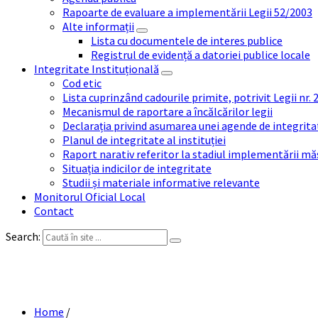
Rapoarte de evaluare a implementării Legii 52/2003
Alte informații
Lista cu documentele de interes publice
Registrul de evidență a datoriei publice locale
Integritate Instituțională
Cod etic
Lista cuprinzând cadourile primite, potrivit Legii nr.
Mecanismul de raportare a încălcărilor legii
Declarația privind asumarea unei agende de integrit
Planul de integritate al instituției
Raport narativ referitor la stadiul implementării măs
Situația indicilor de integritate
Studii și materiale informative relevante
Monitorul Oficial Local
Contact
Search:
Declarati
Home
/