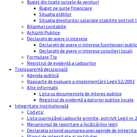
Buget din toate sursele de venituri
Buget pe surse financiare
Situația plăților
Situația drepturilor salariale stabilite potrivit
Bilanțuri contabile
Achiziții Publice
Declarații de avere și interese
Declarații de avere și interese funcționari public
Declarații de avere și interese consilieri locali
Formulare Tip
Registrul de evidență a cadourilor
Transparență decizională
Agenda publică
Rapoarte de evaluare a implementării Legii 52/2003
Alte informații
Lista cu documentele de interes publice
Registrul de evidență a datoriei publice locale
Integritate Instituțională
Cod etic
Lista cuprinzând cadourile primite, potrivit Legii nr.
Mecanismul de raportare a încălcărilor legii
Declarația privind asumarea unei agende de integrit
Planul de integritate al instituției