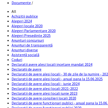
Documente
/
All
Achizitii publice
Alegeri 2024
Alegeri locale 2020
Alegeri Parlamentare 2020
Alegeri Presedinte 2025
Anunturi concursuri
Anunțuri de transparență
Anunțuri diverse
Asistență socială
Coduri
Declaratii avere alesi locali incetare mandat 2024
Declarații de avere
Declaratii de avere alesi locali - 30 de zile de la numire - 20
Declaratii de avere alesi locali - anual pana la 15.06.2025
Declaratii de avere alesi locali - iunie 2024
Declaratii de avere alesi locali 2021-2022
Declaratii de avere alesi locali iunie 2023
Declaratii de avere consilieri locali 2020
Declaratii de avere functionari publici - anual pana la 15.06
Declaratii de avere functionari publici 2020