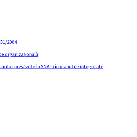
 251/2004
ate organizațională
urilor prevăzute în SNA și în planul de integritate
i de interese functionari publici 