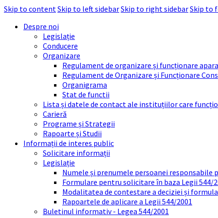
Skip to content
Skip to left sidebar
Skip to right sidebar
Skip to 
Despre noi
Legislație
Conducere
Organizare
Regulament de organizare și funcționare apara
Regulament de Organizare și Funcționare Consi
Organigrama
Stat de functii
Lista și datele de contact ale instituțiilor care func
Carieră
Programe și Strategii
Rapoarte și Studii
Informații de interes public
Solicitare informații
Legislație
Numele și prenumele persoanei responsabile 
Formulare pentru solicitare în baza Legii 544/
Modalitatea de contestare a deciziei și formul
Rapoartele de aplicare a Legii 544/2001
Buletinul informativ - Legea 544/2001