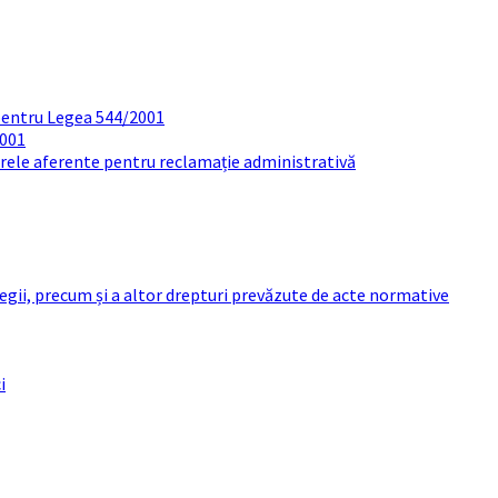
pentru Legea 544/2001
2001
arele aferente pentru reclamație administrativă
 legii, precum și a altor drepturi prevăzute de acte normative
i