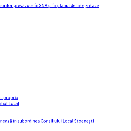
urilor prevăzute în SNA și în planul de integritate
t propriu
liul Local
ționează în subordinea Consiliului Local Stoenești