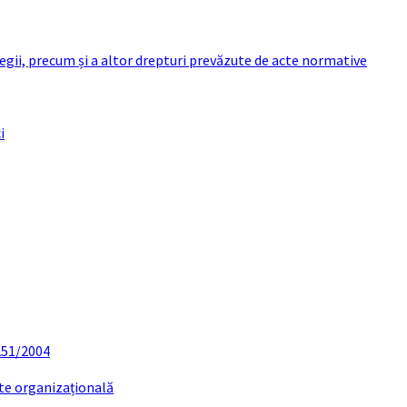
 legii, precum și a altor drepturi prevăzute de acte normative
i
 251/2004
ate organizațională