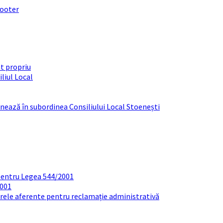
footer
t propriu
liul Local
ționează în subordinea Consiliului Local Stoenești
pentru Legea 544/2001
2001
arele aferente pentru reclamație administrativă