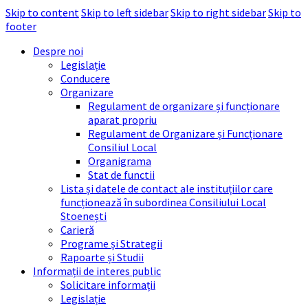
Skip to content
Skip to left sidebar
Skip to right sidebar
Skip to
footer
Despre noi
Legislație
Conducere
Organizare
Regulament de organizare și funcționare
aparat propriu
Regulament de Organizare și Funcționare
Consiliul Local
Organigrama
Stat de functii
Lista și datele de contact ale instituțiilor care
funcționează în subordinea Consiliului Local
Stoenești
Carieră
Programe și Strategii
Rapoarte și Studii
Informații de interes public
Solicitare informații
Legislație