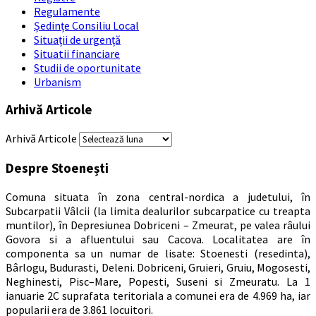
Regulamente
Ședințe Consiliu Local
Situații de urgență
Situatii financiare
Studii de oportunitate
Urbanism
Arhivă Articole
Arhivă Articole
Despre Stoenești
Comuna situata în zona central-nordica a judetului, în
Subcarpatii Vâlcii (la limita dealurilor subcarpatice cu treapta
muntilor), în Depresiunea Dobriceni – Zmeurat, pe valea râului
Govora si a afluentului sau Cacova. Localitatea are în
componenta sa un numar de lisate: Stoenesti (resedinta),
Bârlogu, Budurasti, Deleni. Dobriceni, Gruieri, Gruiu, Mogosesti,
Neghinesti, Pisc–Mare, Popesti, Suseni si Zmeuratu. La 1
ianuarie 2C suprafata teritoriala a comunei era de 4.969 ha, iar
popularii era de 3.861 locuitori.