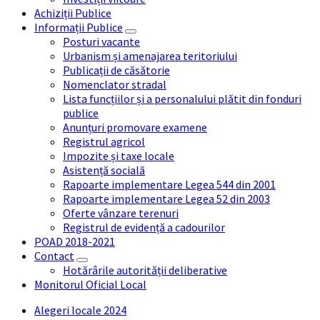
Achiziții Publice
Informații Publice
Posturi vacante
Urbanism și amenajarea teritoriului
Publicații de căsătorie
Nomenclator stradal
Lista funcțiilor și a personalului plătit din fonduri
publice
Anunțuri promovare examene
Registrul agricol
Impozite și taxe locale
Asistență socială
Rapoarte implementare Legea 544 din 2001
Rapoarte implementare Legea 52 din 2003
Oferte vânzare terenuri
Registrul de evidență a cadourilor
POAD 2018-2021
Contact
Hotărârile autorității deliberative
Monitorul Oficial Local
Alegeri locale 2024