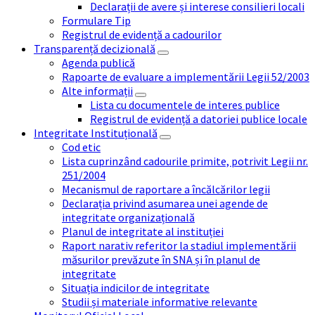
Declarații de avere și interese consilieri locali
Formulare Tip
Registrul de evidență a cadourilor
Transparență decizională
Agenda publică
Rapoarte de evaluare a implementării Legii 52/2003
Alte informații
Lista cu documentele de interes publice
Registrul de evidență a datoriei publice locale
Integritate Instituțională
Cod etic
Lista cuprinzând cadourile primite, potrivit Legii nr.
251/2004
Mecanismul de raportare a încălcărilor legii
Declarația privind asumarea unei agende de
integritate organizațională
Planul de integritate al instituției
Raport narativ referitor la stadiul implementării
măsurilor prevăzute în SNA și în planul de
integritate
Situația indicilor de integritate
Studii și materiale informative relevante