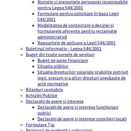
Numele și prenumele persoanei responsabile
pentru Legea 544/2001
Formulare pentru solicitare în baza Legii
544/2001
Modalitatea de contestare a deciziei și
formularele aferente pentru reclamație
administrativă
Rapoartele de aplicare a Legii 544/2001
Buletinul informativ - Legea 544/2001
Buget din toate sursele de venituri
Buget pe surse financiare
Situația plăților
Situația drepturilor salariale stabilite potrivit
legii, precum și a altor drepturi prevăzute de
acte normative
Bilanțuri contabile
Achiziții Publice
Declarații de avere și interese
Declarații de avere și interese funcționari
publici
Declarații de avere și interese consilieri locali
Formulare Tip
Registrul de evidență a cadourilor