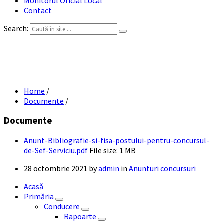
Monitorul Oficial Local
Contact
Search:
Anunt, bibliografie si fisa postului-
pentru concursul de Sef Serviciu
Home
/
Documente
/
Documente
Anunt-Bibliografie-si-fisa-postului-pentru-concursul-
de-Sef-Serviciu.pdf
File size:
1 MB
28 octombrie 2021
by
admin
in
Anunturi concursuri
Acasă
Primăria
Conducere
Rapoarte