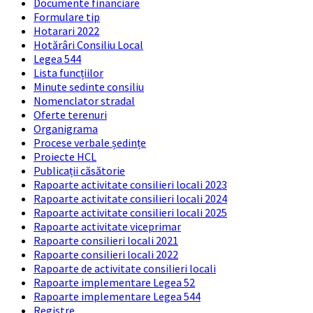
Documente financiare
Formulare tip
Hotarari 2022
Hotărâri Consiliu Local
Legea 544
Lista funcțiilor
Minute sedinte consiliu
Nomenclator stradal
Oferte terenuri
Organigrama
Procese verbale ședințe
Proiecte HCL
Publicații căsătorie
Rapoarte activitate consilieri locali 2023
Rapoarte activitate consilieri locali 2024
Rapoarte activitate consilieri locali 2025
Rapoarte activitate viceprimar
Rapoarte consilieri locali 2021
Rapoarte consilieri locali 2022
Rapoarte de activitate consilieri locali
Rapoarte implementare Legea 52
Rapoarte implementare Legea 544
Registre