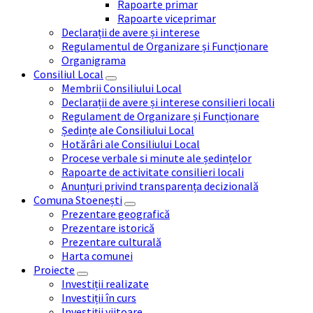
Rapoarte primar
Rapoarte viceprimar
Declarații de avere și interese
Regulamentul de Organizare și Funcționare
Organigrama
Consiliul Local
Membrii Consiliului Local
Declarații de avere și interese consilieri locali
Regulament de Organizare și Funcționare
Ședințe ale Consiliului Local
Hotărâri ale Consiliului Local
Procese verbale si minute ale ședințelor
Rapoarte de activitate consilieri locali
Anunțuri privind transparența decizională
Comuna Stoenești
Prezentare geografică
Prezentare istorică
Prezentare culturală
Harta comunei
Proiecte
Investiții realizate
Investiții în curs
Investiții viitoare