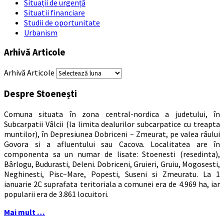
Situații de urgență
Situatii financiare
Studii de oportunitate
Urbanism
Arhivă Articole
Arhivă Articole
Despre Stoenești
Comuna situata în zona central-nordica a judetului, în
Subcarpatii Vâlcii (la limita dealurilor subcarpatice cu treapta
muntilor), în Depresiunea Dobriceni – Zmeurat, pe valea râului
Govora si a afluentului sau Cacova. Localitatea are în
componenta sa un numar de lisate: Stoenesti (resedinta),
Bârlogu, Budurasti, Deleni. Dobriceni, Gruieri, Gruiu, Mogosesti,
Neghinesti, Pisc–Mare, Popesti, Suseni si Zmeuratu. La 1
ianuarie 2C suprafata teritoriala a comunei era de 4.969 ha, iar
popularii era de 3.861 locuitori.
Mai mult …