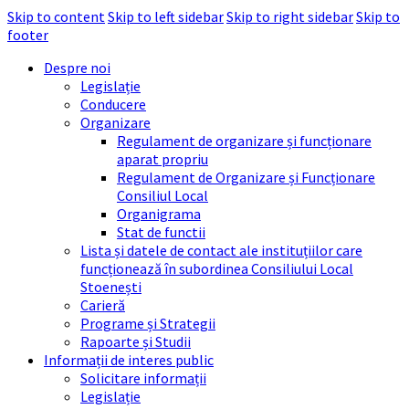
Skip to content
Skip to left sidebar
Skip to right sidebar
Skip to
footer
Despre noi
Legislație
Conducere
Organizare
Regulament de organizare și funcționare
aparat propriu
Regulament de Organizare și Funcționare
Consiliul Local
Organigrama
Stat de functii
Lista și datele de contact ale instituțiilor care
funcționează în subordinea Consiliului Local
Stoenești
Carieră
Programe și Strategii
Rapoarte și Studii
Informații de interes public
Solicitare informații
Legislație