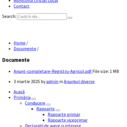
Monitorul Oficial Local
Contact
Search:
Anunț completare Registru Agricol
Home
/
Documente
/
Documente
Anunt-completare-Registru-Agricol.pdf
File size:
1 MB
3 martie 2025
by
admin
in
Anunțuri diverse
Acasă
Primăria
Conducere
Rapoarte
Rapoarte primar
Rapoarte viceprimar
Declarații de avere și interese