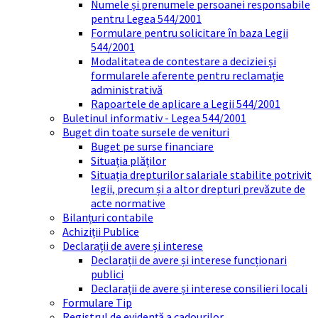
Numele și prenumele persoanei responsabile
pentru Legea 544/2001
Formulare pentru solicitare în baza Legii
544/2001
Modalitatea de contestare a deciziei și
formularele aferente pentru reclamație
administrativă
Rapoartele de aplicare a Legii 544/2001
Buletinul informativ - Legea 544/2001
Buget din toate sursele de venituri
Buget pe surse financiare
Situația plăților
Situația drepturilor salariale stabilite potrivit
legii, precum și a altor drepturi prevăzute de
acte normative
Bilanțuri contabile
Achiziții Publice
Declarații de avere și interese
Declarații de avere și interese funcționari
publici
Declarații de avere și interese consilieri locali
Formulare Tip
Registrul de evidență a cadourilor