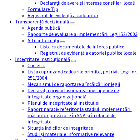
Declarații de avere și interese consilieri locali
Formulare Tip
Registrul de evidență a cadourilor
Transparență decizională
Agenda publică
Rapoarte de evaluare a implementării Legii 52/2003
Alte informații
Lista cu documentele de interes publice
Registrul de evidență a datoriei publice locale
Integritate Instituțională
Cod etic
Lista cuprinzând cadourile primite, potrivit Legii nr.
251/2004
Mecanismul de raportare a încălcărilor legii
Declarația privind asumarea unei agende de
integritate organizațională
Planul de integritate al instituției
Raport narativ referitor la stadiul implementării
măsurilor prevăzute în SNA și în planul de
integritate
Situația indicilor de integritate
Studii și materiale informative relevante