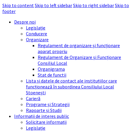
Skip to content
Skip to left sidebar
Skip to right sidebar
Skip to
footer
Despre noi
Legislație
Conducere
Organizare
Regulament de organizare și funcționare
aparat propriu
Regulament de Organizare și Funcționare
Consiliul Local
Organigrama
Stat de functii
Lista și datele de contact ale instituțiilor care
funcționează în subordinea Consiliului Local
Stoenești
Carieră
Programe și Strategii
Rapoarte și Studii
Informații de interes public
Solicitare informații
Legislație