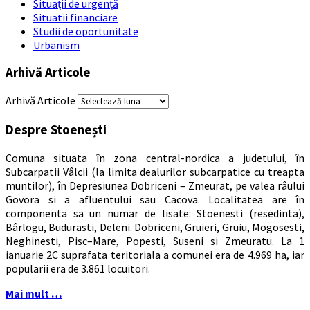
Situații de urgență
Situatii financiare
Studii de oportunitate
Urbanism
Arhivă Articole
Arhivă Articole
Despre Stoenești
Comuna situata în zona central-nordica a judetului, în
Subcarpatii Vâlcii (la limita dealurilor subcarpatice cu treapta
muntilor), în Depresiunea Dobriceni – Zmeurat, pe valea râului
Govora si a afluentului sau Cacova. Localitatea are în
componenta sa un numar de lisate: Stoenesti (resedinta),
Bârlogu, Budurasti, Deleni. Dobriceni, Gruieri, Gruiu, Mogosesti,
Neghinesti, Pisc–Mare, Popesti, Suseni si Zmeuratu. La 1
ianuarie 2C suprafata teritoriala a comunei era de 4.969 ha, iar
popularii era de 3.861 locuitori.
Mai mult …