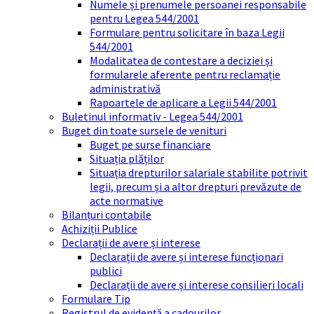
Numele și prenumele persoanei responsabile
pentru Legea 544/2001
Formulare pentru solicitare în baza Legii
544/2001
Modalitatea de contestare a deciziei și
formularele aferente pentru reclamație
administrativă
Rapoartele de aplicare a Legii 544/2001
Buletinul informativ - Legea 544/2001
Buget din toate sursele de venituri
Buget pe surse financiare
Situația plăților
Situația drepturilor salariale stabilite potrivit
legii, precum și a altor drepturi prevăzute de
acte normative
Bilanțuri contabile
Achiziții Publice
Declarații de avere și interese
Declarații de avere și interese funcționari
publici
Declarații de avere și interese consilieri locali
Formulare Tip
Registrul de evidență a cadourilor