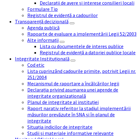
Declarații de avere și interese consilieri locali
Formulare Tip
Registrul de evidență a cadourilor
Transparență decizională
Agenda publică
Rapoarte de evaluare a implementării Legii 52/2003
Alte informații
Lista cu documentele de interes publice
Registrul de evidență a datoriei publice locale
Integritate Instituțională
Cod etic
Lista cuprinzând cadourile primite, potrivit Legii nr.
251/2004
Mecanismul de raportare a încălcărilor legii
Declarația privind asumarea unei agende de
integritate organizațională
Planul de integritate al instituției
Raport narativ referitor la stadiul implementării
măsurilor prevăzute în SNA și în planul de
integritate
Situația indicilor de integritate
Studii și materiale informative relevante