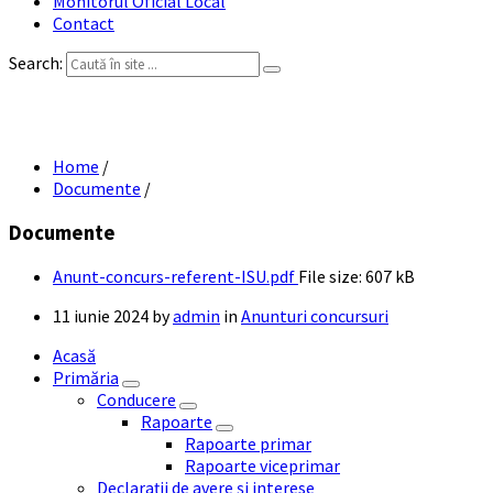
Monitorul Oficial Local
Contact
Search:
Anunt concurs referent ISU
Home
/
Documente
/
Documente
Anunt-concurs-referent-ISU.pdf
File size:
607 kB
11 iunie 2024
by
admin
in
Anunturi concursuri
Acasă
Primăria
Conducere
Rapoarte
Rapoarte primar
Rapoarte viceprimar
Declarații de avere și interese