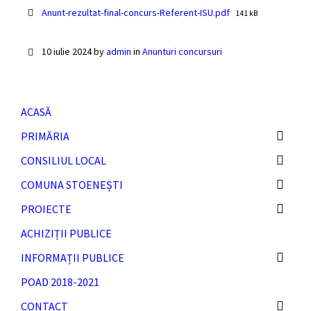
File
Anunt-rezultat-final-concurs-Referent-ISU.pdf
141 kB
size:
10 iulie 2024
by
admin
in
Anunturi concursuri
ACASĂ
PRIMĂRIA
CONSILIUL LOCAL
COMUNA STOENEȘTI
PROIECTE
ACHIZIȚII PUBLICE
INFORMAȚII PUBLICE
POAD 2018-2021
CONTACT