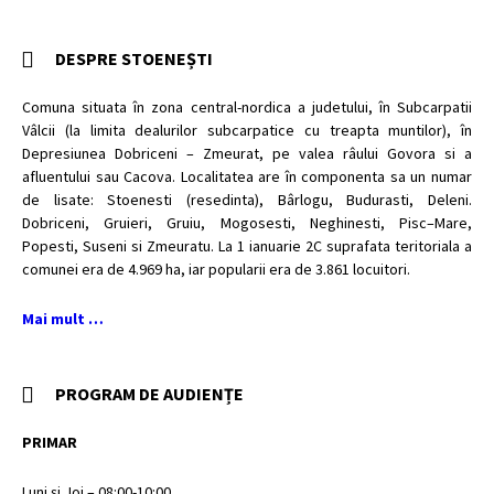
DESPRE STOENEȘTI
Comuna situata în zona central-nordica a judetului, în Subcarpatii
Vâlcii (la limita dealurilor subcarpatice cu treapta muntilor), în
Depresiunea Dobriceni – Zmeurat, pe valea râului Govora si a
afluentului sau Cacova. Localitatea are în componenta sa un numar
de lisate: Stoenesti (resedinta), Bârlogu, Budurasti, Deleni.
Dobriceni, Gruieri, Gruiu, Mogosesti, Neghinesti, Pisc–Mare,
Popesti, Suseni si Zmeuratu. La 1 ianuarie 2C suprafata teritoriala a
comunei era de 4.969 ha, iar popularii era de 3.861 locuitori.
Mai mult …
PROGRAM DE AUDIENȚE
PRIMAR
Luni și Joi – 08:00-10:00