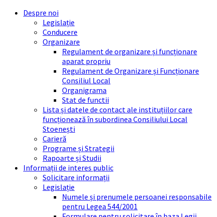
Skip
Skip
Skip
Skip
Despre noi
to
to
to
to
Legislație
content
left
right
footer
Conducere
sidebar
sidebar
Organizare
Regulament de organizare și funcționare
aparat propriu
Regulament de Organizare și Funcționare
Consiliul Local
Organigrama
Stat de functii
Lista și datele de contact ale instituțiilor care
funcționează în subordinea Consiliului Local
Stoenești
Carieră
Programe și Strategii
Rapoarte și Studii
Informații de interes public
Solicitare informații
Legislație
Numele și prenumele persoanei responsabile
pentru Legea 544/2001
Formulare pentru solicitare în baza Legii