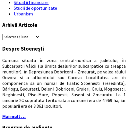
Situatii financiare
Studii de oportunitate
Urbanism
Arhivă Articole
Arhivă
Articole
Despre Stoenești
Comuna situata în zona central-nordica a judetului, în
Subcarpatii Vâlcii (la limita dealurilor subcarpatice cu treapta
muntilor), în Depresiunea Dobriceni – Zmeurat, pe valea râului
Govora si a afluentului sau Cacova. Localitatea are în
componenta sa un numar de lisate: Stoenesti (resedinta),
Bârlogu, Budurasti, Deleni. Dobriceni, Gruieri, Gruiu, Mogosesti,
Neghinesti, Pisc–Mare, Popesti, Suseni si Zmeuratu. La 1
ianuarie 2C suprafata teritoriala a comunei era de 4.969 ha, iar
popularii era de 3.861 locuitori.
Mai mult …
Program de audiențe