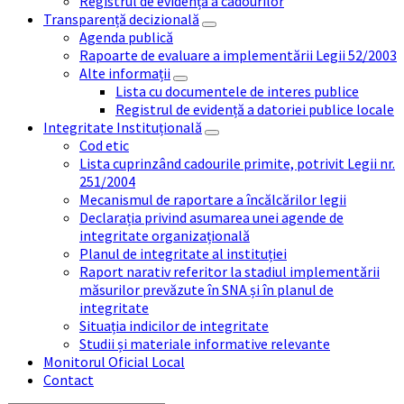
Registrul de evidență a cadourilor
Transparență decizională
Agenda publică
Rapoarte de evaluare a implementării Legii 52/2003
Alte informații
Lista cu documentele de interes publice
Registrul de evidență a datoriei publice locale
Integritate Instituțională
Cod etic
Lista cuprinzând cadourile primite, potrivit Legii nr.
251/2004
Mecanismul de raportare a încălcărilor legii
Declarația privind asumarea unei agende de
integritate organizațională
Planul de integritate al instituției
Raport narativ referitor la stadiul implementării
măsurilor prevăzute în SNA și în planul de
integritate
Situația indicilor de integritate
Studii și materiale informative relevante
Monitorul Oficial Local
Contact