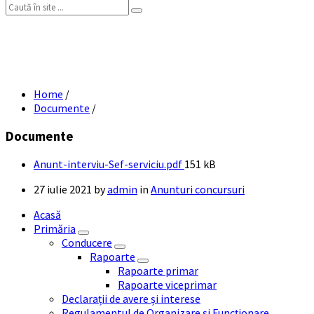
Search:
Anunt rezultat proba interviu concurs
Sef serviciu
Home
/
Documente
/
Documente
File
Anunt-interviu-Sef-serviciu.pdf
151 kB
size:
27 iulie 2021
by
admin
in
Anunturi concursuri
Acasă
Primăria
Conducere
Rapoarte
Rapoarte primar
Rapoarte viceprimar
Declarații de avere și interese
Regulamentul de Organizare și Funcționare