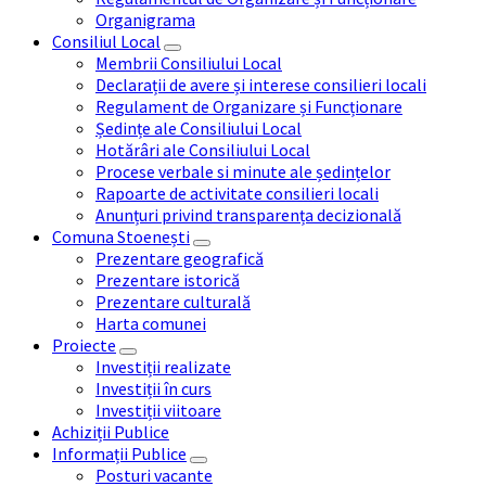
Organigrama
Consiliul Local
Membrii Consiliului Local
Declarații de avere și interese consilieri locali
Regulament de Organizare și Funcționare
Ședințe ale Consiliului Local
Hotărâri ale Consiliului Local
Procese verbale si minute ale ședințelor
Rapoarte de activitate consilieri locali
Anunțuri privind transparența decizională
Comuna Stoenești
Prezentare geografică
Prezentare istorică
Prezentare culturală
Harta comunei
Proiecte
Investiții realizate
Investiții în curs
Investiții viitoare
Achiziții Publice
Informații Publice
Posturi vacante