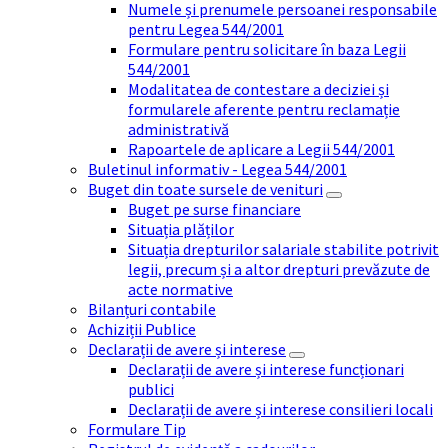
Numele și prenumele persoanei responsabile
pentru Legea 544/2001
Formulare pentru solicitare în baza Legii
544/2001
Modalitatea de contestare a deciziei și
formularele aferente pentru reclamație
administrativă
Rapoartele de aplicare a Legii 544/2001
Buletinul informativ - Legea 544/2001
Buget din toate sursele de venituri
Buget pe surse financiare
Situația plăților
Situația drepturilor salariale stabilite potrivit
legii, precum și a altor drepturi prevăzute de
acte normative
Bilanțuri contabile
Achiziții Publice
Declarații de avere și interese
Declarații de avere și interese funcționari
publici
Declarații de avere și interese consilieri locali
Formulare Tip