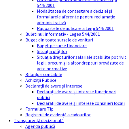
544/2001
Modalitatea de contestare a deciziei și
formularele aferente pentru reclamație
administrativă
Rapoartele de aplicare a Legii 544/2001
Buletinul informativ - Legea 544/2001
Buget din toate sursele de venituri
Buget pe surse financiare
Situația plăților
Situația drepturilor salariale stabilite potrivit
legii, precum și a altor drepturi prevăzute de
acte normative
Bilanțuri contabile
Achiziții Publice
Declarații de avere și interese
Declarații de avere și interese funcționari
publici
Declarații de avere și interese consilieri locali
Formulare Tip
Registrul de evidență a cadourilor
Transparență decizională
Agenda publică