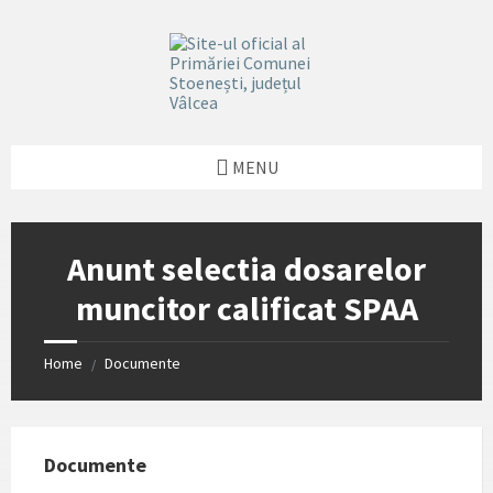
Skip
Skip
Skip
Skip
to
to
to
to
content
left
right
footer
sidebar
sidebar
MENU
Anunt selectia dosarelor
muncitor calificat SPAA
Home
Documente
/
Documente