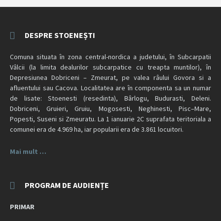
DESPRE STOENEȘTI
Comuna situata în zona central-nordica a judetului, în Subcarpatii
Vâlcii (la limita dealurilor subcarpatice cu treapta muntilor), în
Depresiunea Dobriceni – Zmeurat, pe valea râului Govora si a
afluentului sau Cacova. Localitatea are în componenta sa un numar
de lisate: Stoenesti (resedinta), Bârlogu, Budurasti, Deleni.
Dobriceni, Gruieri, Gruiu, Mogosesti, Neghinesti, Pisc–Mare,
Popesti, Suseni si Zmeuratu. La 1 ianuarie 2C suprafata teritoriala a
comunei era de 4.969 ha, iar popularii era de 3.861 locuitori.
Mai mult …
PROGRAM DE AUDIENȚE
PRIMAR