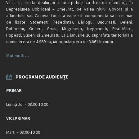
Vâlcii (la limita dealurilor subcarpatice cu treapta muntilor), în
Depresiunea Dobriceni – Zmeurat, pe valea râului Govora si a
afluentului sau Cacova. Localitatea are în componenta sa un numar
de lisate: Stoenesti (resedinta), Bârlogu, Budurasti, Deleni.
Dobriceni, Gruieri, Gruiu, Mogosesti, Neghinesti, Pisc–Mare,
Popesti, Suseni si Zmeuratu. La 1 ianuarie 2C suprafata teritoriala a
comunei era de 4.969 ha, iar popularii era de 3.861 locuitori.
Mai mult …
PROGRAM DE AUDIENȚE
PRIMAR
Luni și Joi – 08:00-10:00
VICEPRIMAR
Marți – 08:00-10:00