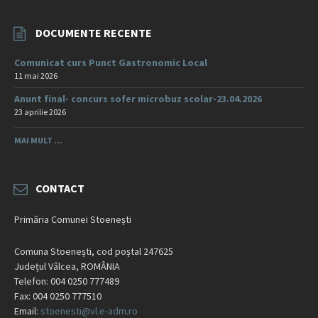
DOCUMENTE RECENTE
Comunicat curs Punct Gastronomic Local
11 mai 2026
Anunt final- concurs sofer microbuz scolar-23.04.2026
23 aprilie 2026
MAI MULT ...
CONTACT
Primăria Comunei Stoenești
Comuna Stoenești, cod poștal 247625
Județul Vâlcea, ROMÂNIA
Telefon: 004 0250 777489
Fax: 004 0250 777510
Email:
stoenesti@vl.e-adm.ro