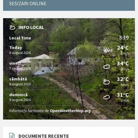
SESIZARI ONLINE
INFO LOCAL
8:19
Local Time
24°C
Today
6 august 2026
1m/s
34°C
vineri
7 august 2026
3m/s
32°C
sâmbătă
8 august 2026
3m/s
31°C
duminică
9 august 2026
2m/s
Informații furnizate de
OpenWeatherMap.org
DOCUMENTE RECENTE