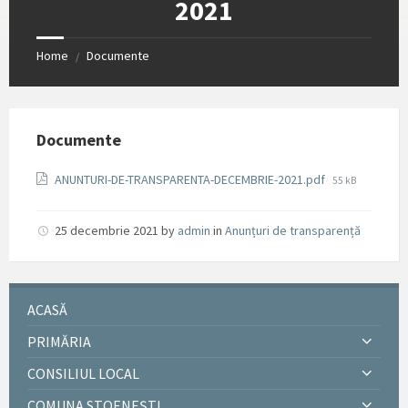
2021
Home
Documente
/
Documente
File
ANUNTURI-DE-TRANSPARENTA-DECEMBRIE-2021.pdf
55 kB
size:
25 decembrie 2021
by
admin
in
Anunțuri de transparență
ACASĂ
PRIMĂRIA
CONSILIUL LOCAL
COMUNA STOENEȘTI