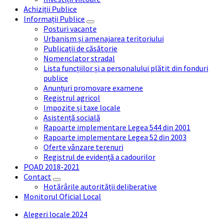
Achiziții Publice
Informații Publice
Posturi vacante
Urbanism și amenajarea teritoriului
Publicații de căsătorie
Nomenclator stradal
Lista funcțiilor și a personalului plătit din fonduri
publice
Anunțuri promovare examene
Registrul agricol
Impozite și taxe locale
Asistență socială
Rapoarte implementare Legea 544 din 2001
Rapoarte implementare Legea 52 din 2003
Oferte vânzare terenuri
Registrul de evidență a cadourilor
POAD 2018-2021
Contact
Hotărârile autorității deliberative
Monitorul Oficial Local
Alegeri locale 2024