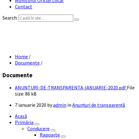
Monitorul Oficial Local
Contact
Search:
ANUNȚURI DE TRANSPARENȚĂ IANUARIE
2020
Home
/
Documente
/
Documente
ANUNTURI-DE-TRANSPARENTA-IANUARIE-2020.pdf
File
size:
86 kB
7 ianuarie 2020
by
admin
in
Anunțuri de transparență
Acasă
Primăria
Conducere
Rapoarte