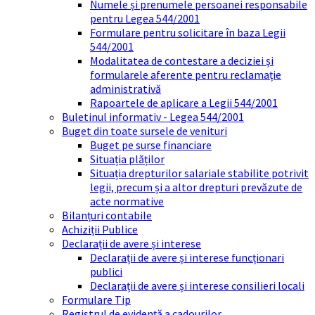
Numele și prenumele persoanei responsabile
pentru Legea 544/2001
Formulare pentru solicitare în baza Legii
544/2001
Modalitatea de contestare a deciziei și
formularele aferente pentru reclamație
administrativă
Rapoartele de aplicare a Legii 544/2001
Buletinul informativ - Legea 544/2001
Buget din toate sursele de venituri
Buget pe surse financiare
Situația plăților
Situația drepturilor salariale stabilite potrivit
legii, precum și a altor drepturi prevăzute de
acte normative
Bilanțuri contabile
Achiziții Publice
Declarații de avere și interese
Declarații de avere și interese funcționari
publici
Declarații de avere și interese consilieri locali
Formulare Tip
Registrul de evidență a cadourilor