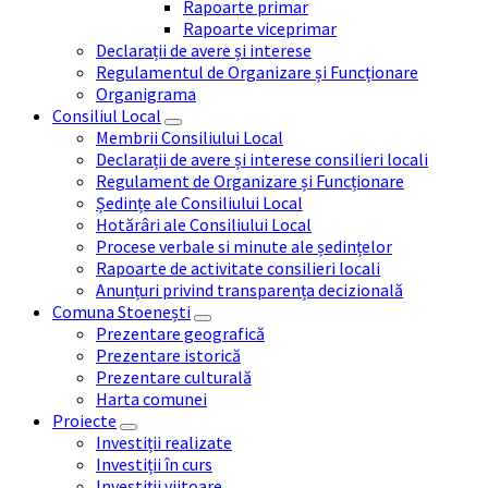
Rapoarte primar
Rapoarte viceprimar
Declarații de avere și interese
Regulamentul de Organizare și Funcționare
Organigrama
Consiliul Local
Membrii Consiliului Local
Declarații de avere și interese consilieri locali
Regulament de Organizare și Funcționare
Ședințe ale Consiliului Local
Hotărâri ale Consiliului Local
Procese verbale si minute ale ședințelor
Rapoarte de activitate consilieri locali
Anunțuri privind transparența decizională
Comuna Stoenești
Prezentare geografică
Prezentare istorică
Prezentare culturală
Harta comunei
Proiecte
Investiții realizate
Investiții în curs
Investiții viitoare