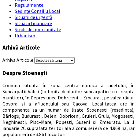
Regulamente
Ședințe Consiliu Local
Situații de urgență
Situatii financiare
Studii de oportunitate
Urbanism
Arhivă Articole
Arhivă Articole
Despre Stoenești
Comuna situata în zona central-nordica a judetului, în
Subcarpatii Vâlcii (la limita dealurilor subcarpatice cu treapta
muntilor), în Depresiunea Dobriceni – Zmeurat, pe valea râului
Govora si a afluentului sau Cacova. Localitatea are în
componenta sa un numar de lisate: Stoenesti (resedinta),
Bârlogu, Budurasti, Deleni. Dobriceni, Gruieri, Gruiu, Mogosesti,
Neghinesti, Pisc–Mare, Popesti, Suseni si Zmeuratu. La 1
ianuarie 2C suprafata teritoriala a comunei era de 4.969 ha, iar
popularii era de 3.861 locuitori.