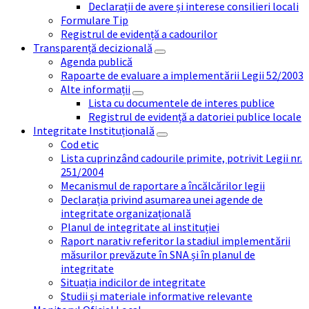
Declarații de avere și interese consilieri locali
Formulare Tip
Registrul de evidență a cadourilor
Transparență decizională
Agenda publică
Rapoarte de evaluare a implementării Legii 52/2003
Alte informații
Lista cu documentele de interes publice
Registrul de evidență a datoriei publice locale
Integritate Instituțională
Cod etic
Lista cuprinzând cadourile primite, potrivit Legii nr.
251/2004
Mecanismul de raportare a încălcărilor legii
Declarația privind asumarea unei agende de
integritate organizațională
Planul de integritate al instituției
Raport narativ referitor la stadiul implementării
măsurilor prevăzute în SNA și în planul de
integritate
Situația indicilor de integritate
Studii și materiale informative relevante