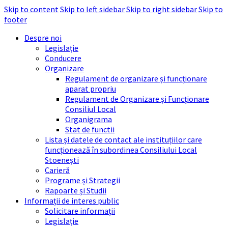
Skip to content
Skip to left sidebar
Skip to right sidebar
Skip to
footer
Despre noi
Legislație
Conducere
Organizare
Regulament de organizare și funcționare
aparat propriu
Regulament de Organizare și Funcționare
Consiliul Local
Organigrama
Stat de functii
Lista și datele de contact ale instituțiilor care
funcționează în subordinea Consiliului Local
Stoenești
Carieră
Programe și Strategii
Rapoarte și Studii
Informații de interes public
Solicitare informații
Legislație