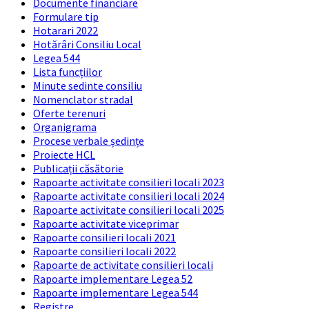
Documente financiare
Formulare tip
Hotarari 2022
Hotărâri Consiliu Local
Legea 544
Lista funcțiilor
Minute sedinte consiliu
Nomenclator stradal
Oferte terenuri
Organigrama
Procese verbale ședințe
Proiecte HCL
Publicații căsătorie
Rapoarte activitate consilieri locali 2023
Rapoarte activitate consilieri locali 2024
Rapoarte activitate consilieri locali 2025
Rapoarte activitate viceprimar
Rapoarte consilieri locali 2021
Rapoarte consilieri locali 2022
Rapoarte de activitate consilieri locali
Rapoarte implementare Legea 52
Rapoarte implementare Legea 544
Registre