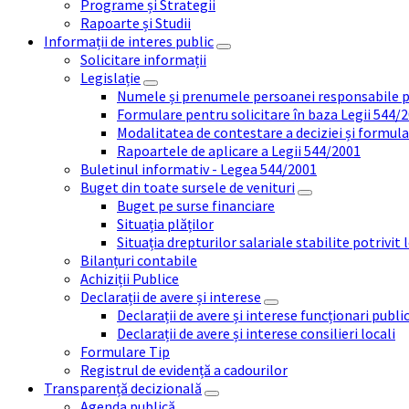
Programe și Strategii
Rapoarte și Studii
Informații de interes public
Solicitare informații
Legislație
Numele și prenumele persoanei responsabile 
Formulare pentru solicitare în baza Legii 544/
Modalitatea de contestare a deciziei și formul
Rapoartele de aplicare a Legii 544/2001
Buletinul informativ - Legea 544/2001
Buget din toate sursele de venituri
Buget pe surse financiare
Situația plăților
Situația drepturilor salariale stabilite potrivit
Bilanțuri contabile
Achiziții Publice
Declarații de avere și interese
Declarații de avere și interese funcționari public
Declarații de avere și interese consilieri locali
Formulare Tip
Registrul de evidență a cadourilor
Transparență decizională
Agenda publică