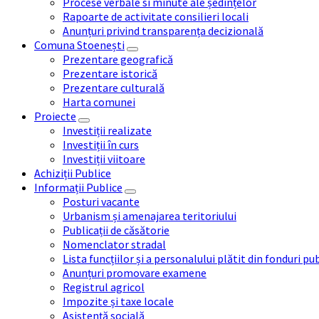
Procese verbale si minute ale ședințelor
Rapoarte de activitate consilieri locali
Anunțuri privind transparența decizională
Comuna Stoenești
Prezentare geografică
Prezentare istorică
Prezentare culturală
Harta comunei
Proiecte
Investiții realizate
Investiții în curs
Investiții viitoare
Achiziții Publice
Informații Publice
Posturi vacante
Urbanism și amenajarea teritoriului
Publicații de căsătorie
Nomenclator stradal
Lista funcțiilor și a personalului plătit din fonduri pu
Anunțuri promovare examene
Registrul agricol
Impozite și taxe locale
Asistență socială