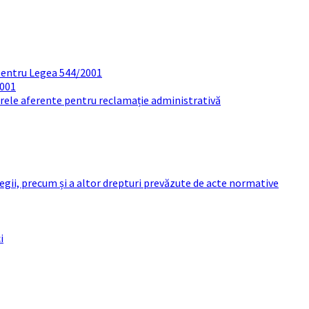
pentru Legea 544/2001
2001
arele aferente pentru reclamație administrativă
 legii, precum și a altor drepturi prevăzute de acte normative
i