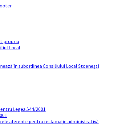
footer
t propriu
liul Local
ționează în subordinea Consiliului Local Stoenești
pentru Legea 544/2001
2001
arele aferente pentru reclamație administrativă