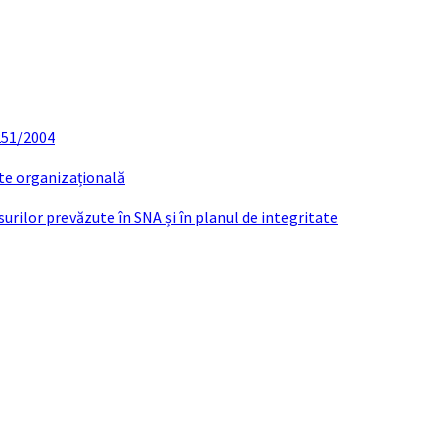
 251/2004
ate organizațională
urilor prevăzute în SNA și în planul de integritate
ANUNȚURI DE TRANSPARENȚĂ MARTIE 202