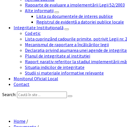
Rapoarte de evaluare a implementării Legii 52/2003
Alte informații
Lista cu documentele de interes publice
Registrul de evidență a datoriei publice locale
Integritate Instituțională
Cod etic
Lista cuprinzând cadourile primite, potrivit Legii nr.
Mecanismul de raportare a încălcărilor legii
Declarația privind asumarea unei agende de integrit
Planul de integritate al instituției
Raport narativ referitor la stadiul implementării măs
Situația indicilor de integritate
Studii și materiale informative relevante
Monitorul Oficial Local
Contact
Search:
Home
/
Documente
/