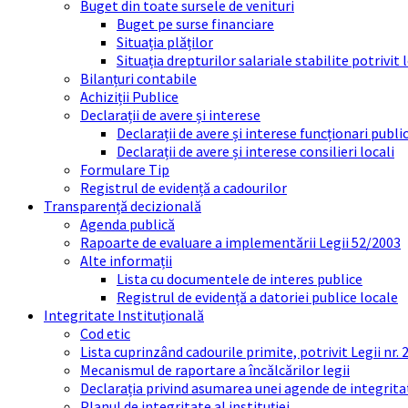
Buget din toate sursele de venituri
Buget pe surse financiare
Situația plăților
Situația drepturilor salariale stabilite potrivit
Bilanțuri contabile
Achiziții Publice
Declarații de avere și interese
Declarații de avere și interese funcționari public
Declarații de avere și interese consilieri locali
Formulare Tip
Registrul de evidență a cadourilor
Transparență decizională
Agenda publică
Rapoarte de evaluare a implementării Legii 52/2003
Alte informații
Lista cu documentele de interes publice
Registrul de evidență a datoriei publice locale
Integritate Instituțională
Cod etic
Lista cuprinzând cadourile primite, potrivit Legii nr.
Mecanismul de raportare a încălcărilor legii
Declarația privind asumarea unei agende de integrit
Planul de integritate al instituției