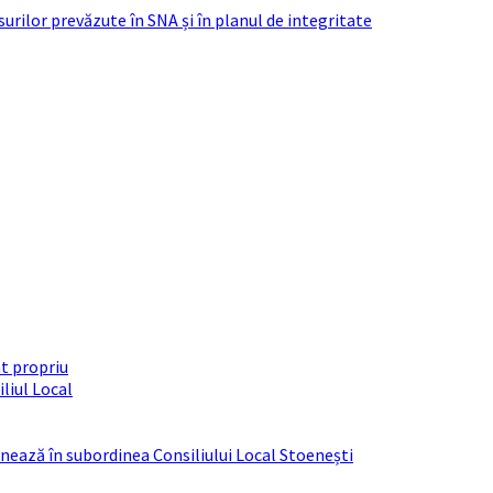
urilor prevăzute în SNA și în planul de integritate
t propriu
liul Local
ționează în subordinea Consiliului Local Stoenești