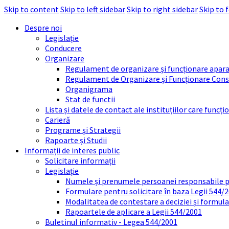
Skip to content
Skip to left sidebar
Skip to right sidebar
Skip to 
Despre noi
Legislație
Conducere
Organizare
Regulament de organizare și funcționare apara
Regulament de Organizare și Funcționare Consi
Organigrama
Stat de functii
Lista și datele de contact ale instituțiilor care func
Carieră
Programe și Strategii
Rapoarte și Studii
Informații de interes public
Solicitare informații
Legislație
Numele și prenumele persoanei responsabile 
Formulare pentru solicitare în baza Legii 544/
Modalitatea de contestare a deciziei și formul
Rapoartele de aplicare a Legii 544/2001
Buletinul informativ - Legea 544/2001