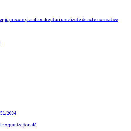
 legii, precum și a altor drepturi prevăzute de acte normative
i
 251/2004
ate organizațională