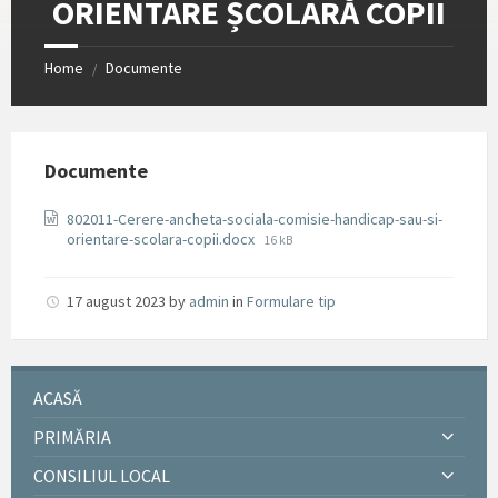
ORIENTARE ȘCOLARĂ COPII
Home
Documente
/
Documente
802011-Cerere-ancheta-sociala-comisie-handicap-sau-si-
File
orientare-scolara-copii.docx
16 kB
size:
17 august 2023
by
admin
in
Formulare tip
ACASĂ
PRIMĂRIA
CONSILIUL LOCAL