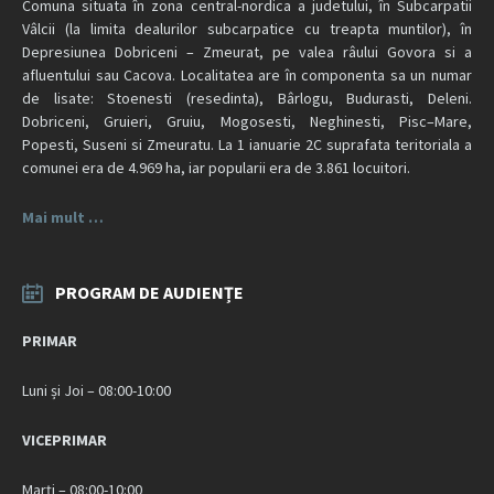
Comuna situata în zona central-nordica a judetului, în Subcarpatii
Vâlcii (la limita dealurilor subcarpatice cu treapta muntilor), în
Depresiunea Dobriceni – Zmeurat, pe valea râului Govora si a
afluentului sau Cacova. Localitatea are în componenta sa un numar
de lisate: Stoenesti (resedinta), Bârlogu, Budurasti, Deleni.
Dobriceni, Gruieri, Gruiu, Mogosesti, Neghinesti, Pisc–Mare,
Popesti, Suseni si Zmeuratu. La 1 ianuarie 2C suprafata teritoriala a
comunei era de 4.969 ha, iar popularii era de 3.861 locuitori.
Mai mult …
PROGRAM DE AUDIENȚE
PRIMAR
Luni și Joi – 08:00-10:00
VICEPRIMAR
Marți – 08:00-10:00