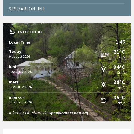
SESIZARI ONLINE
INFO LOCAL
1:46
Local Time
21°C
Today
9 august 2026
1m/s
34°C
luni
10 august 2026
2m/s
38°C
marți
11 august 2026
2m/s
35°C
miercuri
12 august 2026
2m/s
Informații furnizate de
OpenWeatherMap.org