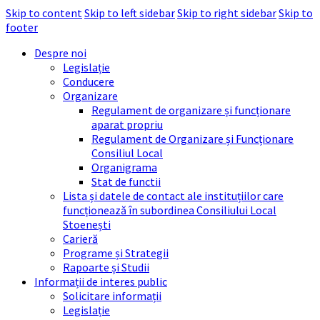
Skip to content
Skip to left sidebar
Skip to right sidebar
Skip to
footer
Despre noi
Legislație
Conducere
Organizare
Regulament de organizare și funcționare
aparat propriu
Regulament de Organizare și Funcționare
Consiliul Local
Organigrama
Stat de functii
Lista și datele de contact ale instituțiilor care
funcționează în subordinea Consiliului Local
Stoenești
Carieră
Programe și Strategii
Rapoarte și Studii
Informații de interes public
Solicitare informații
Legislație