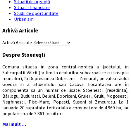
Situații de urgență
Situatii financiare
Studii de oportunitate
Urbanism
Arhivă Articole
Arhivă Articole
Despre Stoenești
Comuna situata în zona central-nordica a judetului, în
Subcarpatii Vâlcii (la limita dealurilor subcarpatice cu treapta
muntilor), în Depresiunea Dobriceni – Zmeurat, pe valea râului
Govora si a afluentului sau Cacova. Localitatea are în
componenta sa un numar de lisate: Stoenesti (resedinta),
Bârlogu, Budurasti, Deleni. Dobriceni, Gruieri, Gruiu, Mogosesti,
Neghinesti, Pisc–Mare, Popesti, Suseni si Zmeuratu. La 1
ianuarie 2C suprafata teritoriala a comunei era de 4.969 ha, iar
popularii era de 3.861 locuitori.
Mai mult …