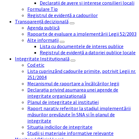
Declarații de avere și interese consilieri locali
Formulare Tip
Registrul de evidență a cadourilor
Transparență decizională
Agenda publică
Rapoarte de evaluare a implementării Legii 52/2003
Alte informații
Lista cu documentele de interes publice
Registrul de evidență a datoriei publice locale
Integritate Instituțională
Cod etic
Lista cuprinzând cadourile primite, potrivit Legii nr.
251/2004
Mecanismul de raportare a încălcărilor legii
Declarația privind asumarea unei agende de
integritate organizațională
Planul de integritate al instituției
Raport narativ referitor la stadiul implementării
măsurilor prevăzute în SNA și în planul de
integritate
Situația indicilor de integritate
Studii și materiale informative relevante