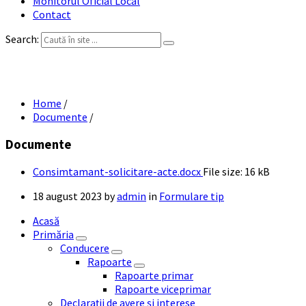
Monitorul Oficial Local
Contact
Search:
Consimtamant solicitare acte
Home
/
Documente
/
Documente
Consimtamant-solicitare-acte.docx
File size:
16 kB
18 august 2023
by
admin
in
Formulare tip
Acasă
Primăria
Conducere
Rapoarte
Rapoarte primar
Rapoarte viceprimar
Declarații de avere și interese