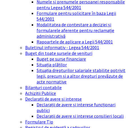
Numele și prenumele persoanei responsabile
pentru Legea 544/2001
Formulare pentru solicitare în baza Legii
544/2001
Modalitatea de contestare a deciziei și
formularele aferente pentru reclamație
administrativă
Rapoartele de aplicare a Legii 544/2001
Buletinul informativ - Legea 544/2001
Buget din toate sursele de venituri
Buget pe surse financiare
Situația plăților
Situația drepturilor salariale stabilite potrivit
legii, precum și a altor drepturi prevăzute de
acte normative
Bilanțuri contabile
Achiziții Publice
Declarații de avere și interese
Declarații de avere și interese funcționari
publici
Declarații de avere și interese consilieri locali
Formulare Tip
Registrul de evidență a cadourilor