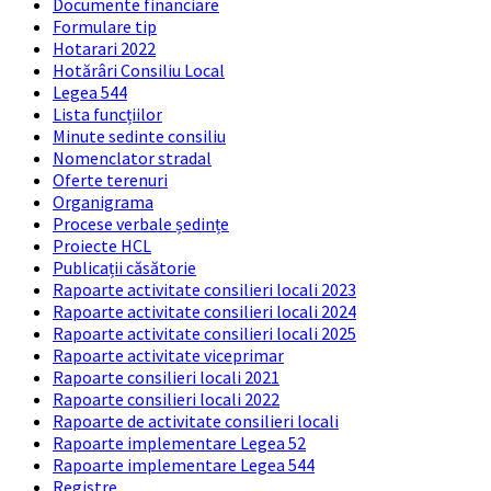
Documente financiare
Formulare tip
Hotarari 2022
Hotărâri Consiliu Local
Legea 544
Lista funcțiilor
Minute sedinte consiliu
Nomenclator stradal
Oferte terenuri
Organigrama
Procese verbale ședințe
Proiecte HCL
Publicații căsătorie
Rapoarte activitate consilieri locali 2023
Rapoarte activitate consilieri locali 2024
Rapoarte activitate consilieri locali 2025
Rapoarte activitate viceprimar
Rapoarte consilieri locali 2021
Rapoarte consilieri locali 2022
Rapoarte de activitate consilieri locali
Rapoarte implementare Legea 52
Rapoarte implementare Legea 544
Registre