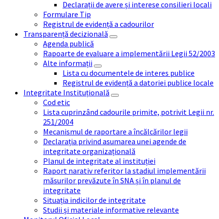
Declarații de avere și interese consilieri locali
Formulare Tip
Registrul de evidență a cadourilor
Transparență decizională
Agenda publică
Rapoarte de evaluare a implementării Legii 52/2003
Alte informații
Lista cu documentele de interes publice
Registrul de evidență a datoriei publice locale
Integritate Instituțională
Cod etic
Lista cuprinzând cadourile primite, potrivit Legii nr.
251/2004
Mecanismul de raportare a încălcărilor legii
Declarația privind asumarea unei agende de
integritate organizațională
Planul de integritate al instituției
Raport narativ referitor la stadiul implementării
măsurilor prevăzute în SNA și în planul de
integritate
Situația indicilor de integritate
Studii și materiale informative relevante