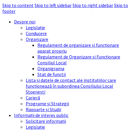
Skip to content
Skip to left sidebar
Skip to right sidebar
Skip to
footer
Despre noi
Legislație
Conducere
Organizare
Regulament de organizare și funcționare
aparat propriu
Regulament de Organizare și Funcționare
Consiliul Local
Organigrama
Stat de functii
Lista și datele de contact ale instituțiilor care
funcționează în subordinea Consiliului Local
Stoenești
Carieră
Programe și Strategii
Rapoarte și Studii
Informații de interes public
Solicitare informații
Legislație