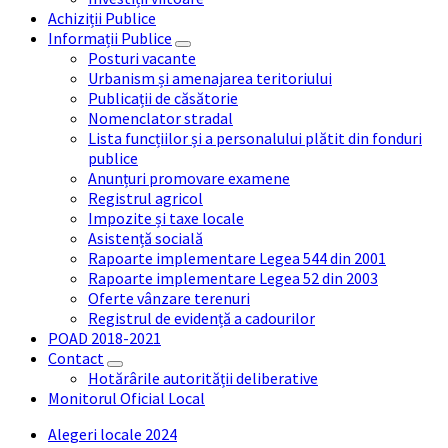
Achiziții Publice
Informații Publice
Posturi vacante
Urbanism și amenajarea teritoriului
Publicații de căsătorie
Nomenclator stradal
Lista funcțiilor și a personalului plătit din fonduri
publice
Anunțuri promovare examene
Registrul agricol
Impozite și taxe locale
Asistență socială
Rapoarte implementare Legea 544 din 2001
Rapoarte implementare Legea 52 din 2003
Oferte vânzare terenuri
Registrul de evidență a cadourilor
POAD 2018-2021
Contact
Hotărârile autorității deliberative
Monitorul Oficial Local
Alegeri locale 2024