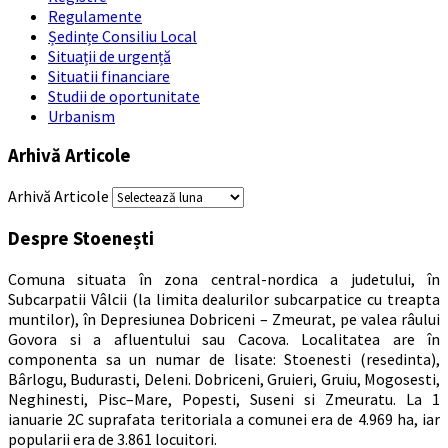
Regulamente
Ședințe Consiliu Local
Situații de urgență
Situatii financiare
Studii de oportunitate
Urbanism
Arhivă Articole
Arhivă Articole
Despre Stoenești
Comuna situata în zona central-nordica a judetului, în
Subcarpatii Vâlcii (la limita dealurilor subcarpatice cu treapta
muntilor), în Depresiunea Dobriceni – Zmeurat, pe valea râului
Govora si a afluentului sau Cacova. Localitatea are în
componenta sa un numar de lisate: Stoenesti (resedinta),
Bârlogu, Budurasti, Deleni. Dobriceni, Gruieri, Gruiu, Mogosesti,
Neghinesti, Pisc–Mare, Popesti, Suseni si Zmeuratu. La 1
ianuarie 2C suprafata teritoriala a comunei era de 4.969 ha, iar
popularii era de 3.861 locuitori.