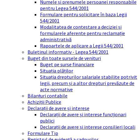
Numele și prenumele persoanei responsabile
pentru Legea 544/2001
Formulare pentru solicitare în baza Legii
544/2001
Modalitatea de contestare a deciziei și
formularele aferente pentru reclamație
administrativă
Rapoartele de aplicare a Legii 544/2001
Buletinul informativ - Legea 544/2001
Buget din toate sursele de venituri
Buget pe surse financiare
Situația plăților
Situația drepturilor salariale stabilite potrivit
legii, precum și a altor drepturi prevăzute de
acte normative
Bilanțuri contabile
Achiziții Publice
Declarații de avere și interese
Declarații de avere și interese funcționari
publici
Declarații de avere și interese consilieri locali
Formulare Tip
Registrul de evidență a cadourilor