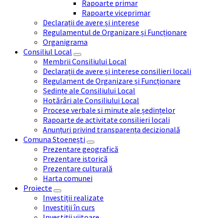
Rapoarte primar
Rapoarte viceprimar
Declarații de avere și interese
Regulamentul de Organizare și Funcționare
Organigrama
Consiliul Local
Membrii Consiliului Local
Declarații de avere și interese consilieri locali
Regulament de Organizare și Funcționare
Ședințe ale Consiliului Local
Hotărâri ale Consiliului Local
Procese verbale si minute ale ședințelor
Rapoarte de activitate consilieri locali
Anunțuri privind transparența decizională
Comuna Stoenești
Prezentare geografică
Prezentare istorică
Prezentare culturală
Harta comunei
Proiecte
Investiții realizate
Investiții în curs
Investiții viitoare