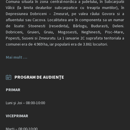
Comuna situata în zona central-nordica a judetului, în Subcarpatii
Vâlcii (la limita dealurilor subcarpatice cu treapta muntilor), în
Depresiunea Dobriceni – Zmeurat, pe valea râului Govora si a
afluentului sau Cacova. Localitatea are în componenta sa un numar
de lisate: Stoenesti (resedinta), Bârlogu, Budurasti, Deleni.
Dobriceni, Gruieri, Gruiu, Mogosesti, Neghinesti, Pisc–Mare,
Popesti, Suseni si Zmeuratu. La 1 ianuarie 2C suprafata teritoriala a
comunei era de 4.969 ha, iar popularii era de 3.861 locuitori.
Mai mult …
PROGRAM DE AUDIENȚE
PRIMAR
Luni și Joi – 08:00-10:00
VICEPRIMAR
Marți – 08:00-10:00