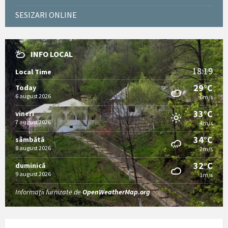
SESIZARI ONLINE
INFO LOCAL
18:19
Local Time
29°C
Today
6 august 2026
6m/s
33°C
vineri
7 august 2026
4m/s
34°C
sâmbătă
8 august 2026
2m/s
32°C
duminică
9 august 2026
1m/s
Informații furnizate de
OpenWeatherMap.org