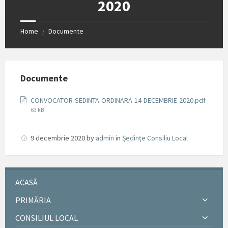
2020
Home
Documente
/
Documente
CONVOCATOR-SEDINTA-ORDINARA-14-DECEMBRIE-2020.pdf
File
63 kB
size:
9 decembrie 2020
by
admin
in
Ședințe Consiliu Local
ACASĂ
PRIMĂRIA
CONSILIUL LOCAL