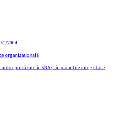
 251/2004
ate organizațională
urilor prevăzute în SNA și în planul de integritate
ONVOCATOR SEDINTA ORDINARA 20 MAI 20