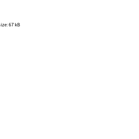
size:
67 kB