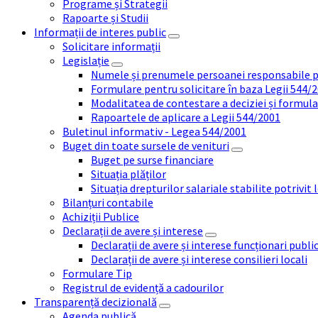
Programe și Strategii
Rapoarte și Studii
Informații de interes public
Solicitare informații
Legislație
Numele și prenumele persoanei responsabile 
Formulare pentru solicitare în baza Legii 544/
Modalitatea de contestare a deciziei și formul
Rapoartele de aplicare a Legii 544/2001
Buletinul informativ - Legea 544/2001
Buget din toate sursele de venituri
Buget pe surse financiare
Situația plăților
Situația drepturilor salariale stabilite potrivit
Bilanțuri contabile
Achiziții Publice
Declarații de avere și interese
Declarații de avere și interese funcționari public
Declarații de avere și interese consilieri locali
Formulare Tip
Registrul de evidență a cadourilor
Transparență decizională
Agenda publică