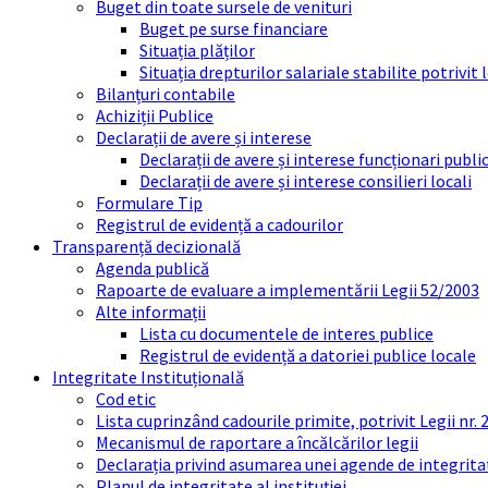
Buget din toate sursele de venituri
Buget pe surse financiare
Situația plăților
Situația drepturilor salariale stabilite potrivit
Bilanțuri contabile
Achiziții Publice
Declarații de avere și interese
Declarații de avere și interese funcționari public
Declarații de avere și interese consilieri locali
Formulare Tip
Registrul de evidență a cadourilor
Transparență decizională
Agenda publică
Rapoarte de evaluare a implementării Legii 52/2003
Alte informații
Lista cu documentele de interes publice
Registrul de evidență a datoriei publice locale
Integritate Instituțională
Cod etic
Lista cuprinzând cadourile primite, potrivit Legii nr.
Mecanismul de raportare a încălcărilor legii
Declarația privind asumarea unei agende de integrit
Planul de integritate al instituției