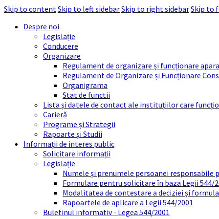
Skip to content
Skip to left sidebar
Skip to right sidebar
Skip to 
Despre noi
Legislație
Conducere
Organizare
Regulament de organizare și funcționare apara
Regulament de Organizare și Funcționare Consi
Organigrama
Stat de functii
Lista și datele de contact ale instituțiilor care func
Carieră
Programe și Strategii
Rapoarte și Studii
Informații de interes public
Solicitare informații
Legislație
Numele și prenumele persoanei responsabile 
Formulare pentru solicitare în baza Legii 544/
Modalitatea de contestare a deciziei și formul
Rapoartele de aplicare a Legii 544/2001
Buletinul informativ - Legea 544/2001