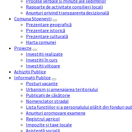
Procese verbale si minute ale ședințelor
Rapoarte de activitate consilieri locali
Anunțuri privind transparența decizională
Comuna Stoenești
Prezentare geografică
Prezentare istorică
Prezentare culturală
Harta comunei
Proiecte
Investiții realizate
Investiții în curs
Investiții viitoare
Achiziții Publice
Informații Publice
Posturi vacante
Urbanism și amenajarea teritoriului
Publicații de căsătorie
Nomenclator stradal
Lista funcțiilor și a personalului plătit din fonduri pu
Anunțuri promovare examene
Registrul agricol
Impozite și taxe locale
Asistență socială