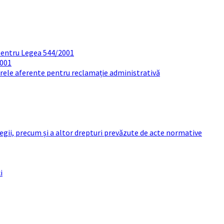
pentru Legea 544/2001
2001
arele aferente pentru reclamație administrativă
 legii, precum și a altor drepturi prevăzute de acte normative
i