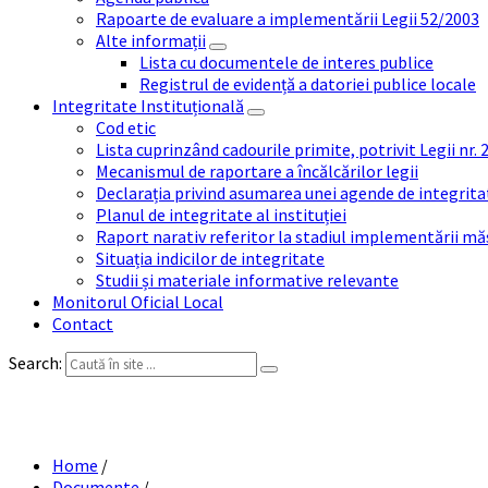
Rapoarte de evaluare a implementării Legii 52/2003
Alte informații
Lista cu documentele de interes publice
Registrul de evidență a datoriei publice locale
Integritate Instituțională
Cod etic
Lista cuprinzând cadourile primite, potrivit Legii nr.
Mecanismul de raportare a încălcărilor legii
Declarația privind asumarea unei agende de integrit
Planul de integritate al instituției
Raport narativ referitor la stadiul implementării măs
Situația indicilor de integritate
Studii și materiale informative relevante
Monitorul Oficial Local
Contact
Search:
C
Home
/
Documente
/