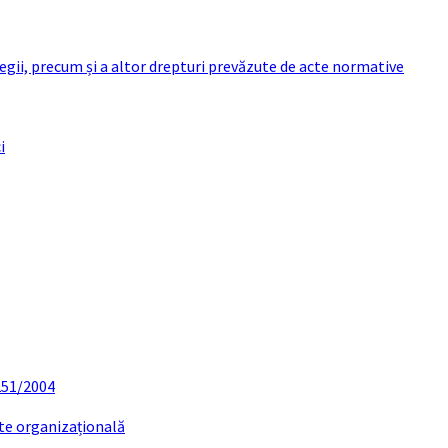
 legii, precum și a altor drepturi prevăzute de acte normative
i
 251/2004
ate organizațională