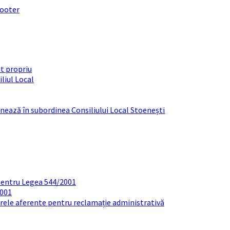
footer
t propriu
liul Local
ționează în subordinea Consiliului Local Stoenești
pentru Legea 544/2001
2001
arele aferente pentru reclamație administrativă