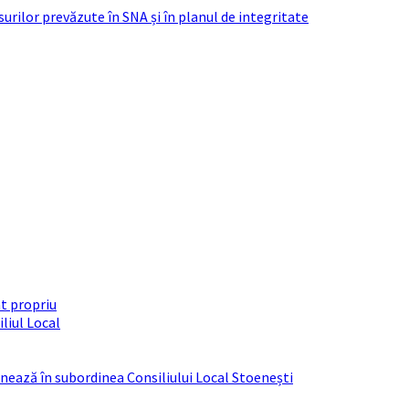
urilor prevăzute în SNA și în planul de integritate
t propriu
liul Local
ționează în subordinea Consiliului Local Stoenești