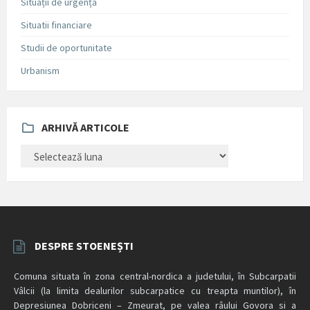
Situații de urgență
Situatii financiare
Studii de oportunitate
Urbanism
ARHIVĂ ARTICOLE
ARHIVĂ
ARTICOLE
DESPRE STOENEȘTI
Comuna situata în zona central-nordica a judetului, în Subcarpatii
Vâlcii (la limita dealurilor subcarpatice cu treapta muntilor), în
Depresiunea Dobriceni – Zmeurat, pe valea râului Govora si a