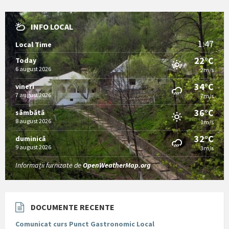
INFO LOCAL
1:47
Local Time
22°C
Today
6 august 2026
2m/s
34°C
vineri
7 august 2026
7m/s
36°C
sâmbătă
8 august 2026
1m/s
32°C
duminică
9 august 2026
3m/s
Informații furnizate de
OpenWeatherMap.org
DOCUMENTE RECENTE
Comunicat curs Punct Gastronomic Local