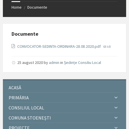
Home
Documente
/
Documente
File
CONVOCATOR-SEDINTA-ORDINARA-28.08.2020.pdf
68 kB
size:
25 august 2020
by
admin
in
Ședințe Consiliu Local
ACASĂ
PRIMĂRIA
CONSILIUL LOCAL
COMUNA STOENEȘTI
PROIECTE