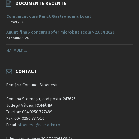
DOCUMENTE RECENTE
Comunicat curs Punct Gastronomic Local
11 mai 2026
Anunt final- concurs sofer microbuz scolar-23.04.2026
23 aprilie 2026
MAI MULT ...
CONTACT
Primăria Comunei Stoenești
Comuna Stoenești, cod poștal 247625
Județul Vâlcea, ROMÂNIA
Telefon: 004 0250 777489
Fax: 004 0250 777510
Email:
stoenesti@vl.e-adm.ro
Ultima actualizare: 30.07.2026 | 08:44