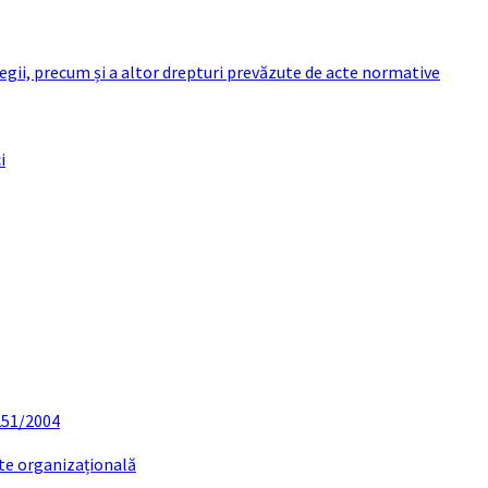
 legii, precum și a altor drepturi prevăzute de acte normative
i
 251/2004
ate organizațională