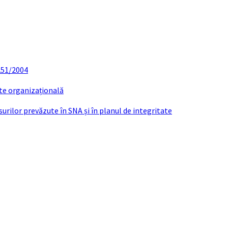
 251/2004
ate organizațională
urilor prevăzute în SNA și în planul de integritate
NVOCATOR SEDINTA ORDINARA MARTIE 2