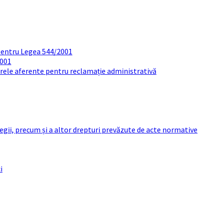
pentru Legea 544/2001
2001
arele aferente pentru reclamație administrativă
 legii, precum și a altor drepturi prevăzute de acte normative
i