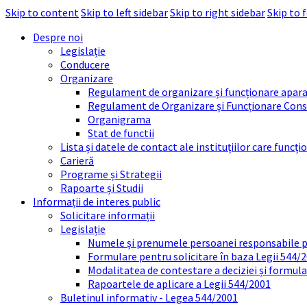
Skip to content
Skip to left sidebar
Skip to right sidebar
Skip to 
Despre noi
Legislație
Conducere
Organizare
Regulament de organizare și funcționare apara
Regulament de Organizare și Funcționare Consi
Organigrama
Stat de functii
Lista și datele de contact ale instituțiilor care func
Carieră
Programe și Strategii
Rapoarte și Studii
Informații de interes public
Solicitare informații
Legislație
Numele și prenumele persoanei responsabile 
Formulare pentru solicitare în baza Legii 544/
Modalitatea de contestare a deciziei și formul
Rapoartele de aplicare a Legii 544/2001
Buletinul informativ - Legea 544/2001