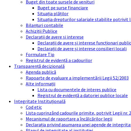
Buget din toate sursele de venituri
Buget pe surse financiare
Situația plăților
Situația drepturilor salariale stabilite potrivit
Bilanțuri contabile
Achiziții Publice
Declarații de avere și interese
Declarații de avere și interese funcționari public
Declarații de avere și interese consilieri locali
Formulare Tip
Registrul de evidență a cadourilor
Transparență decizională
Agenda publică
Rapoarte de evaluare a implementării Legii 52/2003
Alte informații
Lista cu documentele de interes publice
Registrul de evidență a datoriei publice locale
Integritate Instituțională
Cod etic
Lista cuprinzând cadourile primite, potrivit Legii nr.
Mecanismul de raportare a încălcărilor legii
Declarația privind asumarea unei agende de integrit
Planul de integritate al instituției