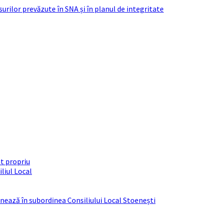
urilor prevăzute în SNA și în planul de integritate
t propriu
liul Local
ționează în subordinea Consiliului Local Stoenești