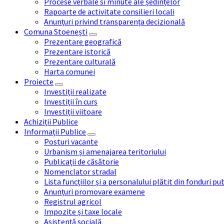
Procese verbale si minute ale ședințelor
Rapoarte de activitate consilieri locali
Anunțuri privind transparența decizională
Comuna Stoenești
Prezentare geografică
Prezentare istorică
Prezentare culturală
Harta comunei
Proiecte
Investiții realizate
Investiții în curs
Investiții viitoare
Achiziții Publice
Informații Publice
Posturi vacante
Urbanism și amenajarea teritoriului
Publicații de căsătorie
Nomenclator stradal
Lista funcțiilor și a personalului plătit din fonduri pu
Anunțuri promovare examene
Registrul agricol
Impozite și taxe locale
Asistență socială