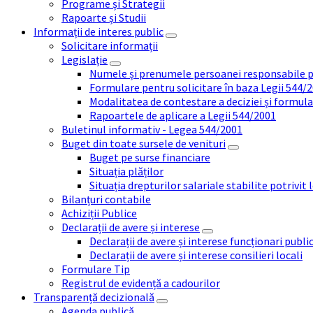
Programe și Strategii
Rapoarte și Studii
Informații de interes public
Solicitare informații
Legislație
Numele și prenumele persoanei responsabile 
Formulare pentru solicitare în baza Legii 544/
Modalitatea de contestare a deciziei și formul
Rapoartele de aplicare a Legii 544/2001
Buletinul informativ - Legea 544/2001
Buget din toate sursele de venituri
Buget pe surse financiare
Situația plăților
Situația drepturilor salariale stabilite potrivit
Bilanțuri contabile
Achiziții Publice
Declarații de avere și interese
Declarații de avere și interese funcționari public
Declarații de avere și interese consilieri locali
Formulare Tip
Registrul de evidență a cadourilor
Transparență decizională
Agenda publică