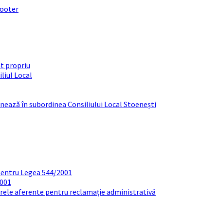
footer
t propriu
liul Local
ționează în subordinea Consiliului Local Stoenești
pentru Legea 544/2001
2001
arele aferente pentru reclamație administrativă