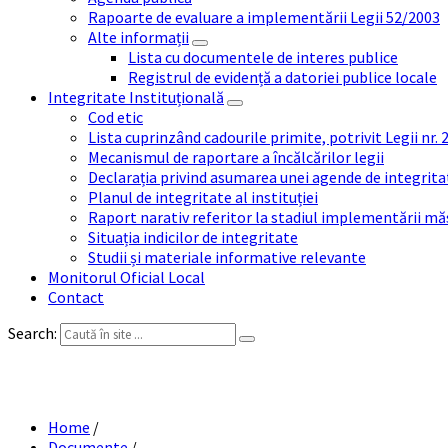
Rapoarte de evaluare a implementării Legii 52/2003
Alte informații
Lista cu documentele de interes publice
Registrul de evidență a datoriei publice locale
Integritate Instituțională
Cod etic
Lista cuprinzând cadourile primite, potrivit Legii nr.
Mecanismul de raportare a încălcărilor legii
Declarația privind asumarea unei agende de integrit
Planul de integritate al instituției
Raport narativ referitor la stadiul implementării măs
Situația indicilor de integritate
Studii și materiale informative relevante
Monitorul Oficial Local
Contact
Search:
CO
Home
/
Documente
/