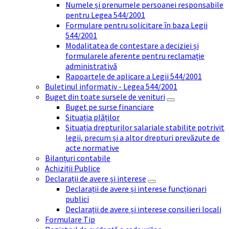
Numele și prenumele persoanei responsabile
pentru Legea 544/2001
Formulare pentru solicitare în baza Legii
544/2001
Modalitatea de contestare a deciziei și
formularele aferente pentru reclamație
administrativă
Rapoartele de aplicare a Legii 544/2001
Buletinul informativ - Legea 544/2001
Buget din toate sursele de venituri
Buget pe surse financiare
Situația plăților
Situația drepturilor salariale stabilite potrivit
legii, precum și a altor drepturi prevăzute de
acte normative
Bilanțuri contabile
Achiziții Publice
Declarații de avere și interese
Declarații de avere și interese funcționari
publici
Declarații de avere și interese consilieri locali
Formulare Tip