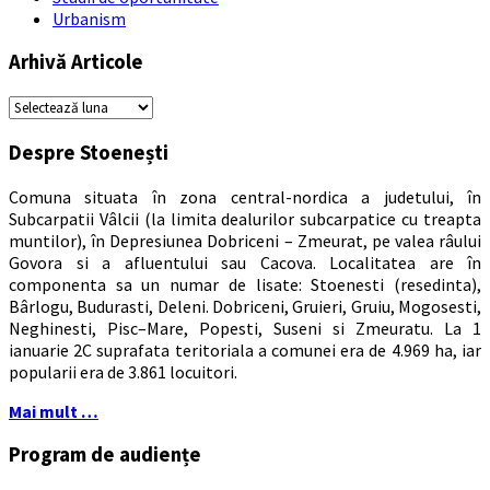
Urbanism
Arhivă Articole
Arhivă
Articole
Despre Stoenești
Comuna situata în zona central-nordica a judetului, în
Subcarpatii Vâlcii (la limita dealurilor subcarpatice cu treapta
muntilor), în Depresiunea Dobriceni – Zmeurat, pe valea râului
Govora si a afluentului sau Cacova. Localitatea are în
componenta sa un numar de lisate: Stoenesti (resedinta),
Bârlogu, Budurasti, Deleni. Dobriceni, Gruieri, Gruiu, Mogosesti,
Neghinesti, Pisc–Mare, Popesti, Suseni si Zmeuratu. La 1
ianuarie 2C suprafata teritoriala a comunei era de 4.969 ha, iar
popularii era de 3.861 locuitori.
Mai mult …
Program de audiențe