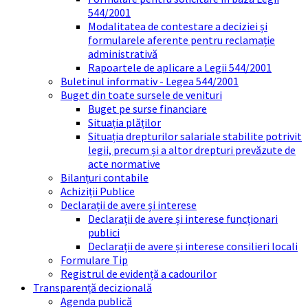
544/2001
Modalitatea de contestare a deciziei și
formularele aferente pentru reclamație
administrativă
Rapoartele de aplicare a Legii 544/2001
Buletinul informativ - Legea 544/2001
Buget din toate sursele de venituri
Buget pe surse financiare
Situația plăților
Situația drepturilor salariale stabilite potrivit
legii, precum și a altor drepturi prevăzute de
acte normative
Bilanțuri contabile
Achiziții Publice
Declarații de avere și interese
Declarații de avere și interese funcționari
publici
Declarații de avere și interese consilieri locali
Formulare Tip
Registrul de evidență a cadourilor
Transparență decizională
Agenda publică