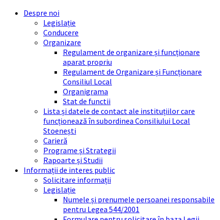
Skip
Skip
Skip
Skip
Despre noi
to
to
to
to
Legislație
content
left
right
footer
Conducere
sidebar
sidebar
Organizare
Regulament de organizare și funcționare
aparat propriu
Regulament de Organizare și Funcționare
Consiliul Local
Organigrama
Stat de functii
Lista și datele de contact ale instituțiilor care
funcționează în subordinea Consiliului Local
Stoenești
Carieră
Programe și Strategii
Rapoarte și Studii
Informații de interes public
Solicitare informații
Legislație
Numele și prenumele persoanei responsabile
pentru Legea 544/2001
Formulare pentru solicitare în baza Legii