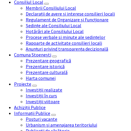
Consiliul Local
Membrii Consiliului Local
Declarații de avere și interese consilieri locali
Regulament de Organizare și Funcționare
Ședințe ale Consiliului Local
Hotărâri ale Consiliului Local
Procese verbale si minute ale ședințelor
Rapoarte de activitate consilieri locali
Anunțuri privind transparența decizională
Comuna Stoenești
Prezentare geografică
Prezentare istorică
Prezentare culturală
Harta comunei
Proiecte
Investiții realizate
Investiții în curs
Investiții viitoare
Achiziții Publice
Informații Publice
Posturi vacante
Urbanism și amenajarea teritoriului
Publicații de căsătorie