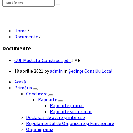
Search:
CUI Mustata Construct
Home
/
Documente
/
Documente
File
CUI-Mustata-Construct.pdf
1 MB
size:
18 aprilie 2021
by
admin
in
Ședințe Consiliu Local
Acasă
Primăria
Conducere
Rapoarte
Rapoarte primar
Rapoarte viceprimar
Declarații de avere și interese
Regulamentul de Organizare și Funcționare
Organigrama