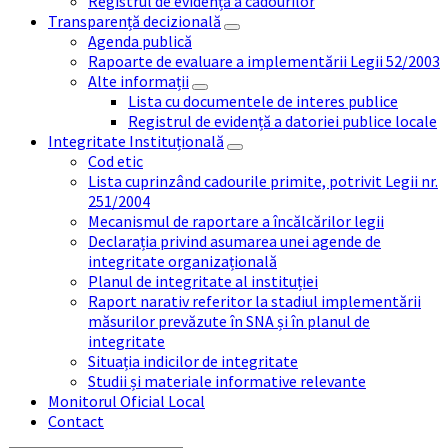
Registrul de evidență a cadourilor
Transparență decizională
Agenda publică
Rapoarte de evaluare a implementării Legii 52/2003
Alte informații
Lista cu documentele de interes publice
Registrul de evidență a datoriei publice locale
Integritate Instituțională
Cod etic
Lista cuprinzând cadourile primite, potrivit Legii nr.
251/2004
Mecanismul de raportare a încălcărilor legii
Declarația privind asumarea unei agende de
integritate organizațională
Planul de integritate al instituției
Raport narativ referitor la stadiul implementării
măsurilor prevăzute în SNA și în planul de
integritate
Situația indicilor de integritate
Studii și materiale informative relevante
Monitorul Oficial Local
Contact