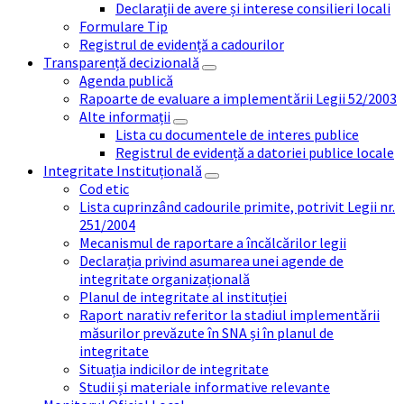
Declarații de avere și interese consilieri locali
Formulare Tip
Registrul de evidență a cadourilor
Transparență decizională
Agenda publică
Rapoarte de evaluare a implementării Legii 52/2003
Alte informații
Lista cu documentele de interes publice
Registrul de evidență a datoriei publice locale
Integritate Instituțională
Cod etic
Lista cuprinzând cadourile primite, potrivit Legii nr.
251/2004
Mecanismul de raportare a încălcărilor legii
Declarația privind asumarea unei agende de
integritate organizațională
Planul de integritate al instituției
Raport narativ referitor la stadiul implementării
măsurilor prevăzute în SNA și în planul de
integritate
Situația indicilor de integritate
Studii și materiale informative relevante