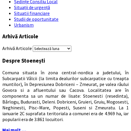
Ședințe Consiliu Local
Situații de urgență
Situatii financiare
Studii de oportunitate
Urbanism
Arhivă Articole
Arhivă Articole
Despre Stoenești
Comuna situata în zona central-nordica a judetului, în
Subcarpatii Vâlcii (la limita dealurilor subcarpatice cu treapta
muntilor), în Depresiunea Dobriceni – Zmeurat, pe valea râului
Govora si a afluentului sau Cacova. Localitatea are în
componenta sa un numar de lisate: Stoenesti (resedinta),
Bârlogu, Budurasti, Deleni. Dobriceni, Gruieri, Gruiu, Mogosesti,
Neghinesti, Pisc–Mare, Popesti, Suseni si Zmeuratu. La 1
ianuarie 2C suprafata teritoriala a comunei era de 4.969 ha, iar
popularii era de 3.861 locuitori.
Mai mult …