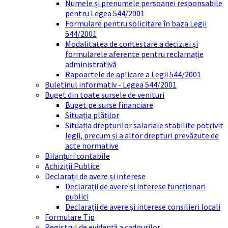
Numele și prenumele persoanei responsabile
pentru Legea 544/2001
Formulare pentru solicitare în baza Legii
544/2001
Modalitatea de contestare a deciziei și
formularele aferente pentru reclamație
administrativă
Rapoartele de aplicare a Legii 544/2001
Buletinul informativ - Legea 544/2001
Buget din toate sursele de venituri
Buget pe surse financiare
Situația plăților
Situația drepturilor salariale stabilite potrivit
legii, precum și a altor drepturi prevăzute de
acte normative
Bilanțuri contabile
Achiziții Publice
Declarații de avere și interese
Declarații de avere și interese funcționari
publici
Declarații de avere și interese consilieri locali
Formulare Tip
Registrul de evidență a cadourilor