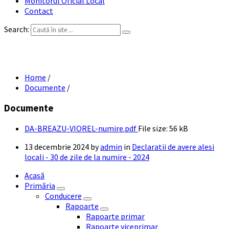
Monitorul Oficial Local
Contact
Search:
DA BREAZU VIOREL – numire
Home
/
Documente
/
Documente
DA-BREAZU-VIOREL-numire.pdf
File size:
56 kB
13 decembrie 2024
by
admin
in
Declaratii de avere alesi
locali - 30 de zile de la numire - 2024
Acasă
Primăria
Conducere
Rapoarte
Rapoarte primar
Rapoarte viceprimar