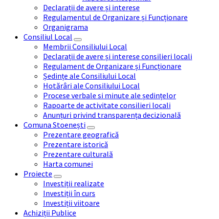
Declarații de avere și interese
Regulamentul de Organizare și Funcționare
Organigrama
Consiliul Local
Membrii Consiliului Local
Declarații de avere și interese consilieri locali
Regulament de Organizare și Funcționare
Ședințe ale Consiliului Local
Hotărâri ale Consiliului Local
Procese verbale si minute ale ședințelor
Rapoarte de activitate consilieri locali
Anunțuri privind transparența decizională
Comuna Stoenești
Prezentare geografică
Prezentare istorică
Prezentare culturală
Harta comunei
Proiecte
Investiții realizate
Investiții în curs
Investiții viitoare
Achiziții Publice