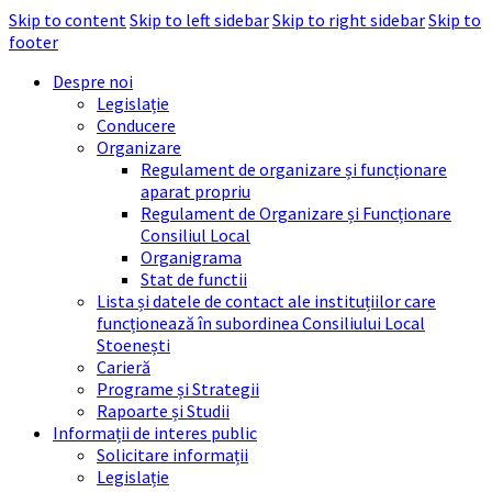
Skip to content
Skip to left sidebar
Skip to right sidebar
Skip to
footer
Despre noi
Legislație
Conducere
Organizare
Regulament de organizare și funcționare
aparat propriu
Regulament de Organizare și Funcționare
Consiliul Local
Organigrama
Stat de functii
Lista și datele de contact ale instituțiilor care
funcționează în subordinea Consiliului Local
Stoenești
Carieră
Programe și Strategii
Rapoarte și Studii
Informații de interes public
Solicitare informații
Legislație