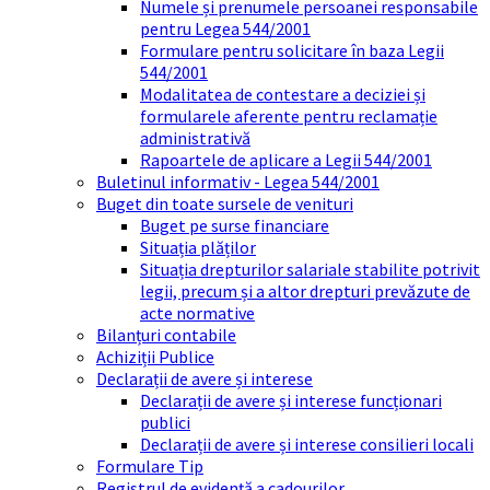
Numele și prenumele persoanei responsabile
pentru Legea 544/2001
Formulare pentru solicitare în baza Legii
544/2001
Modalitatea de contestare a deciziei și
formularele aferente pentru reclamație
administrativă
Rapoartele de aplicare a Legii 544/2001
Buletinul informativ - Legea 544/2001
Buget din toate sursele de venituri
Buget pe surse financiare
Situația plăților
Situația drepturilor salariale stabilite potrivit
legii, precum și a altor drepturi prevăzute de
acte normative
Bilanțuri contabile
Achiziții Publice
Declarații de avere și interese
Declarații de avere și interese funcționari
publici
Declarații de avere și interese consilieri locali
Formulare Tip
Registrul de evidență a cadourilor