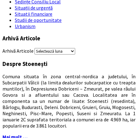
Ședințe Consiliu Local
Situații de urgență
Situatii financiare
Studii de oportunitate
Urbanism
Arhivă Articole
Arhivă Articole
Despre Stoenești
Comuna situata în zona central-nordica a judetului, în
Subcarpatii Vâlcii (la limita dealurilor subcarpatice cu treapta
muntilor), în Depresiunea Dobriceni – Zmeurat, pe valea râului
Govora si a afluentului sau Cacova. Localitatea are în
componenta sa un numar de lisate: Stoenesti (resedinta),
Bârlogu, Budurasti, Deleni. Dobriceni, Gruieri, Gruiu, Mogosesti,
Neghinesti, Pisc–Mare, Popesti, Suseni si Zmeuratu. La 1
ianuarie 2C suprafata teritoriala a comunei era de 4.969 ha, iar
popularii era de 3.861 locuitori.
Mai mult …