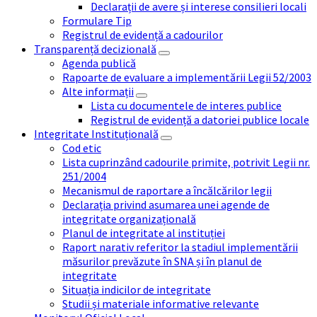
Declarații de avere și interese consilieri locali
Formulare Tip
Registrul de evidență a cadourilor
Transparență decizională
Agenda publică
Rapoarte de evaluare a implementării Legii 52/2003
Alte informații
Lista cu documentele de interes publice
Registrul de evidență a datoriei publice locale
Integritate Instituțională
Cod etic
Lista cuprinzând cadourile primite, potrivit Legii nr.
251/2004
Mecanismul de raportare a încălcărilor legii
Declarația privind asumarea unei agende de
integritate organizațională
Planul de integritate al instituției
Raport narativ referitor la stadiul implementării
măsurilor prevăzute în SNA și în planul de
integritate
Situația indicilor de integritate
Studii și materiale informative relevante