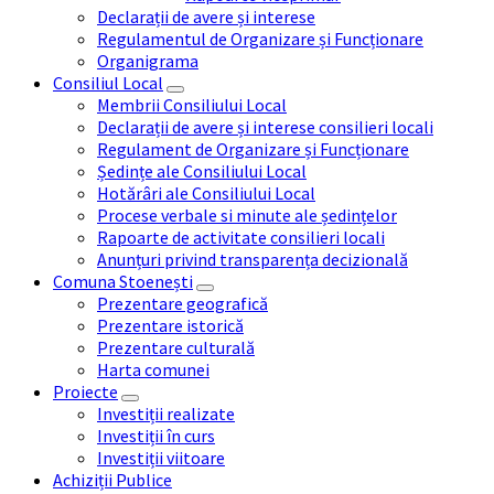
Declarații de avere și interese
Regulamentul de Organizare și Funcționare
Organigrama
Consiliul Local
Membrii Consiliului Local
Declarații de avere și interese consilieri locali
Regulament de Organizare și Funcționare
Ședințe ale Consiliului Local
Hotărâri ale Consiliului Local
Procese verbale si minute ale ședințelor
Rapoarte de activitate consilieri locali
Anunțuri privind transparența decizională
Comuna Stoenești
Prezentare geografică
Prezentare istorică
Prezentare culturală
Harta comunei
Proiecte
Investiții realizate
Investiții în curs
Investiții viitoare
Achiziții Publice