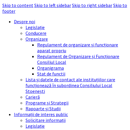
Skip to content
Skip to left sidebar
Skip to right sidebar
Skip to
footer
Despre noi
Legislație
Conducere
Organizare
Regulament de organizare și funcționare
aparat propriu
Regulament de Organizare și Funcționare
Consiliul Local
Organigrama
Stat de functii
Lista și datele de contact ale instituțiilor care
funcționează în subordinea Consiliului Local
Stoenești
Carieră
Programe și Strategii
Rapoarte și Studii
Informații de interes public
Solicitare informații
Legislație