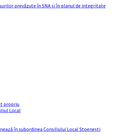
urilor prevăzute în SNA și în planul de integritate
t propriu
liul Local
ționează în subordinea Consiliului Local Stoenești