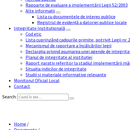
Rapoarte de evaluare a implementării Legii 52/2003
Alte informații
Lista cu documentele de interes publice
Registrul de evidență a datoriei publice locale
Integritate Instituțională
Cod etic
Lista cuprinzând cadourile primite, potrivit Legii nr.
Mecanismul de raportare a încălcărilor legii
Declarația privind asumarea unei agende de integrit
Planul de integritate al instituției
Raport narativ referitor la stadiul implementării măs
Situația indicilor de integritate
Studii și materiale informative relevante
Monitorul Oficial Local
Contact
Search:
Home
/
Documente
/