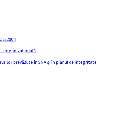
 251/2004
ate organizațională
urilor prevăzute în SNA și în planul de integritate
DA CHELCEA NADIA-ANDREEA