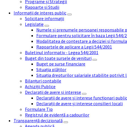
Programe și Strategii
Rapoarte și Studii
Informații de interes public
Solicitare informații
Legislație
Numele și prenumele persoanei responsabile 
Formulare pentru solicitare în baza Legii 544/
Modalitatea de contestare a deciziei și formul
Rapoartele de aplicare a Legii 544/2001
Buletinul informativ - Legea 544/2001
Buget din toate sursele de venituri
Buget pe surse financiare
Situația plăților
Situația drepturilor salariale stabilite potrivit
Bilanțuri contabile
Achiziții Publice
Declarații de avere și interese
Declarații de avere și interese funcționari public
Declarații de avere și interese consilieri locali
Formulare Tip
Registrul de evidență a cadourilor
Transparență decizională
Agenda publică