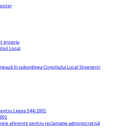
footer
t propriu
liul Local
ționează în subordinea Consiliului Local Stoenești
pentru Legea 544/2001
2001
arele aferente pentru reclamație administrativă