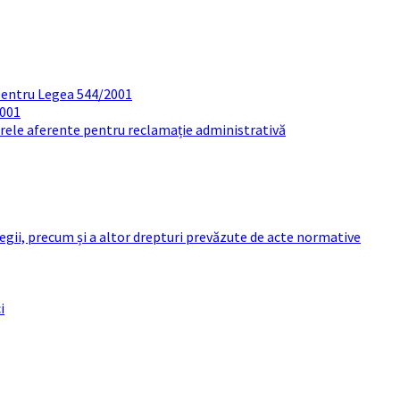
pentru Legea 544/2001
2001
arele aferente pentru reclamație administrativă
 legii, precum și a altor drepturi prevăzute de acte normative
i