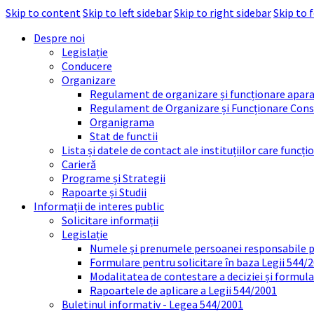
Skip to content
Skip to left sidebar
Skip to right sidebar
Skip to 
Despre noi
Legislație
Conducere
Organizare
Regulament de organizare și funcționare apara
Regulament de Organizare și Funcționare Consi
Organigrama
Stat de functii
Lista și datele de contact ale instituțiilor care func
Carieră
Programe și Strategii
Rapoarte și Studii
Informații de interes public
Solicitare informații
Legislație
Numele și prenumele persoanei responsabile 
Formulare pentru solicitare în baza Legii 544/
Modalitatea de contestare a deciziei și formul
Rapoartele de aplicare a Legii 544/2001
Buletinul informativ - Legea 544/2001