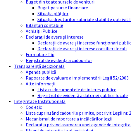
Buget din toate sursele de venituri
Buget pe surse financiare
Situația plăților
Situația drepturilor salariale stabilite potrivit
Bilanțuri contabile
Achiziții Publice
Declarații de avere și interese
Declarații de avere și interese funcționari public
Declarații de avere și interese consilieri locali
Formulare Tip
Registrul de evidență a cadourilor
Transparență decizională
Agenda publică
Rapoarte de evaluare a implementării Legii 52/2003
Alte informații
Lista cu documentele de interes publice
Registrul de evidență a datoriei publice locale
Integritate Instituțională
Cod etic
Lista cuprinzând cadourile primite, potrivit Legii nr.
Mecanismul de raportare a încălcărilor legii
Declarația privind asumarea unei agende de integrit
Planul de integritate al instituției