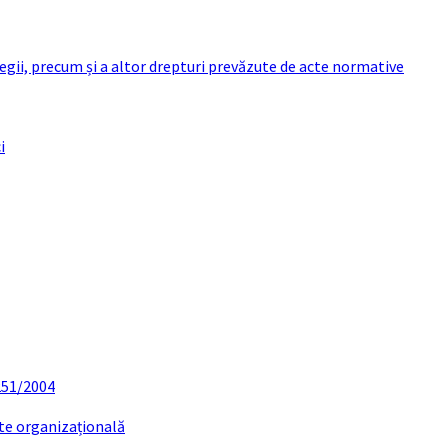
 legii, precum și a altor drepturi prevăzute de acte normative
i
 251/2004
ate organizațională