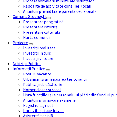
Procese verbale si minute ale ședințelor
Rapoarte de activitate consilieri locali
Anunțuri privind transparența decizională
Comuna Stoenești
Prezentare geografică
Prezentare istorică
Prezentare culturală
Harta comunei
Proiecte
Investiții realizate
Investiții în curs
Investiții viitoare
Achiziții Publice
Informații Publice
Posturi vacante
Urbanism și amenajarea teritoriului
Publicații de căsătorie
Nomenclator stradal
Lista funcțiilor și a personalului plătit din fonduri pu
Anunțuri promovare examene
Registrul agricol
Impozite și taxe locale
Asistență socială