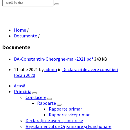
Search:
DA Constantin Gheorghe mai 2021
Home
/
Documente
/
Documente
File
DA-Constantin-Gheorghe-mai-2021.pdf
343 kB
size:
11 iulie 2021
by
admin
in
Declaratii de avere consilieri
locali 2020
Acasă
Primăria
Conducere
Rapoarte
Rapoarte primar
Rapoarte viceprimar
Declarații de avere și interese
Regulamentul de Organizare și Funcționare