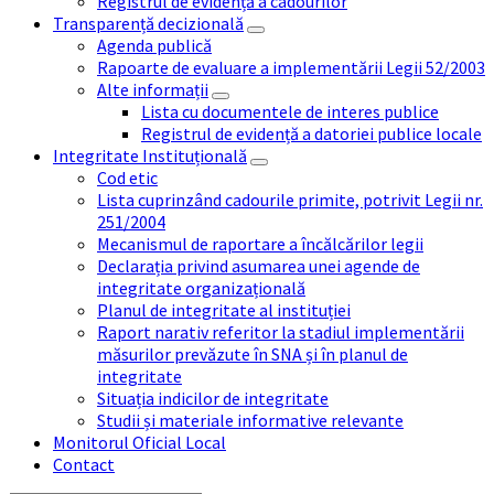
Registrul de evidență a cadourilor
Transparență decizională
Agenda publică
Rapoarte de evaluare a implementării Legii 52/2003
Alte informații
Lista cu documentele de interes publice
Registrul de evidență a datoriei publice locale
Integritate Instituțională
Cod etic
Lista cuprinzând cadourile primite, potrivit Legii nr.
251/2004
Mecanismul de raportare a încălcărilor legii
Declarația privind asumarea unei agende de
integritate organizațională
Planul de integritate al instituției
Raport narativ referitor la stadiul implementării
măsurilor prevăzute în SNA și în planul de
integritate
Situația indicilor de integritate
Studii și materiale informative relevante
Monitorul Oficial Local
Contact