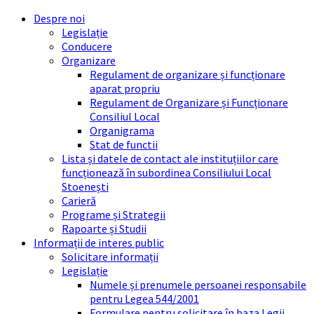
Skip
Skip
Skip
Skip
Despre noi
to
to
to
to
Legislație
content
left
right
footer
Conducere
sidebar
sidebar
Organizare
Regulament de organizare și funcționare
aparat propriu
Regulament de Organizare și Funcționare
Consiliul Local
Organigrama
Stat de functii
Lista și datele de contact ale instituțiilor care
funcționează în subordinea Consiliului Local
Stoenești
Carieră
Programe și Strategii
Rapoarte și Studii
Informații de interes public
Solicitare informații
Legislație
Numele și prenumele persoanei responsabile
pentru Legea 544/2001
Formulare pentru solicitare în baza Legii