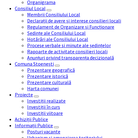
Organigrama
Consiliul Local
Membrii Consiliului Local
Declarații de avere și interese consilieri locali
Regulament de Organizare și Funcționare
Ședințe ale Consiliului Local
Hotărâri ale Consiliului Local
Procese verbale si minute ale ședințelor
Rapoarte de activitate consilieri locali
Anunțuri privind transparența decizională
Comuna Stoenești
Prezentare geografică
Prezentare istorică
Prezentare culturală
Harta comunei
Proiecte
Investiții realizate
Investiții în curs
Investiții viitoare
Achiziții Publice
Informații Publice
Posturi vacante
Urbanism și amenajarea teritoriului