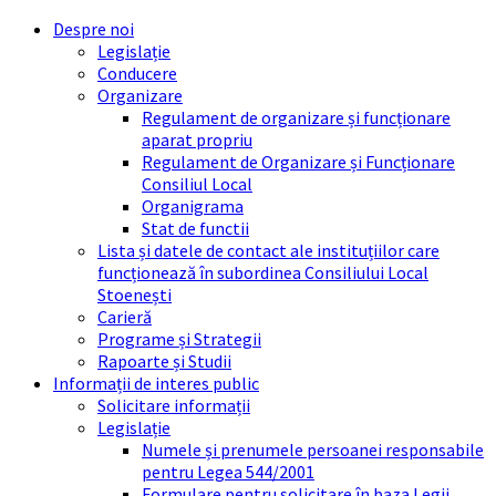
Skip
Skip
Skip
Skip
Despre noi
to
to
to
to
Legislație
content
left
right
footer
Conducere
sidebar
sidebar
Organizare
Regulament de organizare și funcționare
aparat propriu
Regulament de Organizare și Funcționare
Consiliul Local
Organigrama
Stat de functii
Lista și datele de contact ale instituțiilor care
funcționează în subordinea Consiliului Local
Stoenești
Carieră
Programe și Strategii
Rapoarte și Studii
Informații de interes public
Solicitare informații
Legislație
Numele și prenumele persoanei responsabile
pentru Legea 544/2001
Formulare pentru solicitare în baza Legii