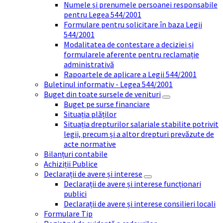
Numele și prenumele persoanei responsabile
pentru Legea 544/2001
Formulare pentru solicitare în baza Legii
544/2001
Modalitatea de contestare a deciziei și
formularele aferente pentru reclamație
administrativă
Rapoartele de aplicare a Legii 544/2001
Buletinul informativ - Legea 544/2001
Buget din toate sursele de venituri
Buget pe surse financiare
Situația plăților
Situația drepturilor salariale stabilite potrivit
legii, precum și a altor drepturi prevăzute de
acte normative
Bilanțuri contabile
Achiziții Publice
Declarații de avere și interese
Declarații de avere și interese funcționari
publici
Declarații de avere și interese consilieri locali
Formulare Tip