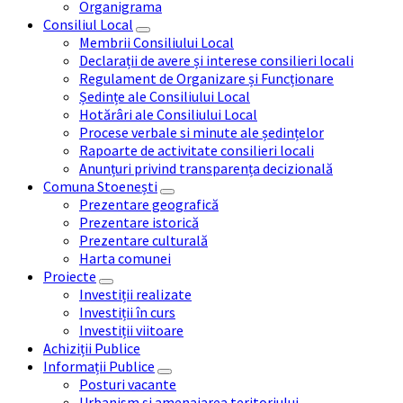
Organigrama
Consiliul Local
Membrii Consiliului Local
Declarații de avere și interese consilieri locali
Regulament de Organizare și Funcționare
Ședințe ale Consiliului Local
Hotărâri ale Consiliului Local
Procese verbale si minute ale ședințelor
Rapoarte de activitate consilieri locali
Anunțuri privind transparența decizională
Comuna Stoenești
Prezentare geografică
Prezentare istorică
Prezentare culturală
Harta comunei
Proiecte
Investiții realizate
Investiții în curs
Investiții viitoare
Achiziții Publice
Informații Publice
Posturi vacante
Urbanism și amenajarea teritoriului