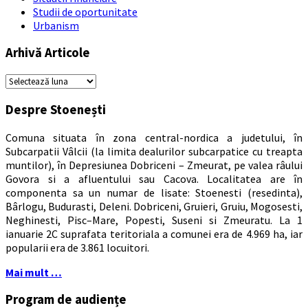
Studii de oportunitate
Urbanism
Arhivă Articole
Arhivă
Articole
Despre Stoenești
Comuna situata în zona central-nordica a judetului, în
Subcarpatii Vâlcii (la limita dealurilor subcarpatice cu treapta
muntilor), în Depresiunea Dobriceni – Zmeurat, pe valea râului
Govora si a afluentului sau Cacova. Localitatea are în
componenta sa un numar de lisate: Stoenesti (resedinta),
Bârlogu, Budurasti, Deleni. Dobriceni, Gruieri, Gruiu, Mogosesti,
Neghinesti, Pisc–Mare, Popesti, Suseni si Zmeuratu. La 1
ianuarie 2C suprafata teritoriala a comunei era de 4.969 ha, iar
popularii era de 3.861 locuitori.
Mai mult …
Program de audiențe