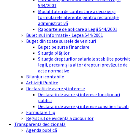
544/2001
Modalitatea de contestare a deciziei și
formularele aferente pentru reclamație
administrativă
Rapoartele de aplicare a Legii 544/2001
Buletinul informativ - Legea 544/2001
Buget din toate sursele de venituri
Buget pe surse financiare
Situația plăților
Situația drepturilor salariale stabilite potrivit
legii, precum și a altor drepturi prevăzute de
acte normative
Bilanțuri contabile
Achiziții Publice
Declarații de avere și interese
Declarații de avere și interese funcționari
publici
Declarații de avere și interese consilieri locali
Formulare Tip
Registrul de evidență a cadourilor
Transparență decizională
Agenda publică