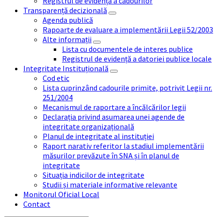
Registrul de evidență a cadourilor
Transparență decizională
Agenda publică
Rapoarte de evaluare a implementării Legii 52/2003
Alte informații
Lista cu documentele de interes publice
Registrul de evidență a datoriei publice locale
Integritate Instituțională
Cod etic
Lista cuprinzând cadourile primite, potrivit Legii nr.
251/2004
Mecanismul de raportare a încălcărilor legii
Declarația privind asumarea unei agende de
integritate organizațională
Planul de integritate al instituției
Raport narativ referitor la stadiul implementării
măsurilor prevăzute în SNA și în planul de
integritate
Situația indicilor de integritate
Studii și materiale informative relevante
Monitorul Oficial Local
Contact