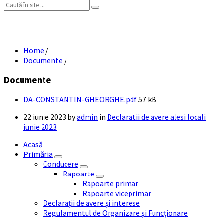
Search:
DA CONSTANTIN GHEORGHE
Home
/
Documente
/
Documente
File
DA-CONSTANTIN-GHEORGHE.pdf
57 kB
size:
22 iunie 2023
by
admin
in
Declaratii de avere alesi locali
iunie 2023
Acasă
Primăria
Conducere
Rapoarte
Rapoarte primar
Rapoarte viceprimar
Declarații de avere și interese
Regulamentul de Organizare și Funcționare