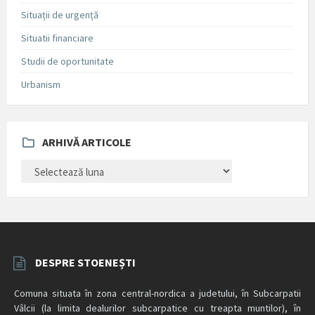
Situații de urgență
Situatii financiare
Studii de oportunitate
Urbanism
ARHIVĂ ARTICOLE
ARHIVĂ
ARTICOLE
DESPRE STOENEȘTI
Comuna situata în zona central-nordica a judetului, în Subcarpatii
Vâlcii (la limita dealurilor subcarpatice cu treapta muntilor), în