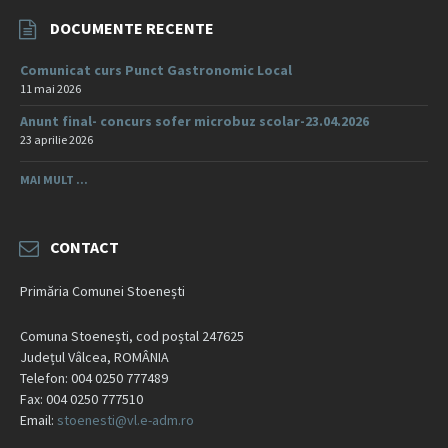
DOCUMENTE RECENTE
Comunicat curs Punct Gastronomic Local
11 mai 2026
Anunt final- concurs sofer microbuz scolar-23.04.2026
23 aprilie 2026
MAI MULT ...
CONTACT
Primăria Comunei Stoenești
Comuna Stoenești, cod poștal 247625
Județul Vâlcea, ROMÂNIA
Telefon: 004 0250 777489
Fax: 004 0250 777510
Email:
stoenesti@vl.e-adm.ro