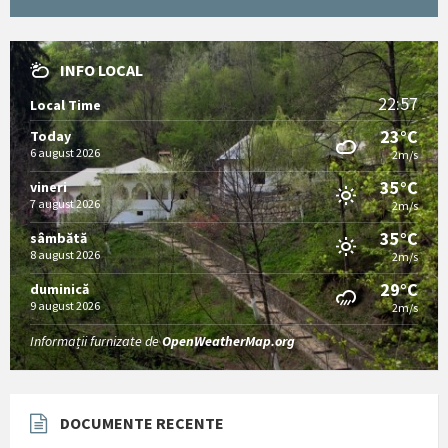
INFO LOCAL
22:57
Local Time
23°C
Today
6 august 2026
2m/s
35°C
vineri
7 august 2026
2m/s
35°C
sâmbătă
8 august 2026
2m/s
29°C
duminică
9 august 2026
2m/s
Informații furnizate de
OpenWeatherMap.org
DOCUMENTE RECENTE