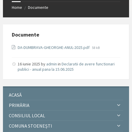
Home
Documente
/
Documente
File
DA-DUMBRAVA-GHEORGHE-ANUL-2025.pdf
58 kB
size:
16 iunie 2025
by
admin
in
Declaratii de avere functionari
publici - anual pana la 15.06.2025
ACASĂ
PRIMĂRIA
CONSILIUL LOCAL
COMUNA STOENEȘTI