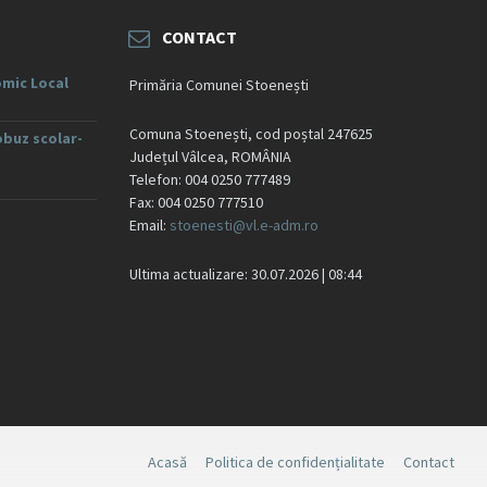
CONTACT
mic Local
Primăria Comunei Stoenești
Comuna Stoenești, cod poștal 247625
obuz scolar-
Județul Vâlcea, ROMÂNIA
Telefon: 004 0250 777489
Fax: 004 0250 777510
Email:
stoenesti@vl.e-adm.ro
Ultima actualizare: 30.07.2026 | 08:44
Acasă
Politica de confidențialitate
Contact