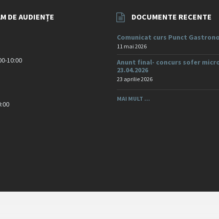
M DE AUDIENȚE
DOCUMENTE RECENTE
Comunicat curs Punct Gastrono
11 mai 2026
:00-10:00
Anunt final- concurs sofer micr
23.04.2026
23 aprilie 2026
MAI MULT ...
0:00