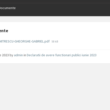
Documente
ente
File
MITRESCU-GHEORGHE-GABRIEL.pdf
58 kB
size:
ie 2023
by
admin
in
Declaratii de avere functionari publici iunie 2023