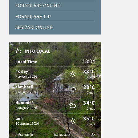
FORMULARE ONLINE
FORMULARE TIP
SESIZARI ONLINE
INFO LOCAL
13:04
Local Time
33°C
Today
7 august 2026
2m/s
28°C
sâmbătă
8 august 2026
7m/s
34°C
duminică
9 august 2026
3m/s
35°C
luni
10 august 2026
2m/s
Informații furnizate de