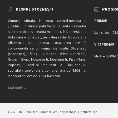
DESPRE STOENEȘTI
PROGRA
Comuna situata în zona central-nordica a
PRIMAR
judetului, în Subcarpatii Vâlcii (la limita dealurilor
subcarpatice cu treapta muntilor), în Depresiunea
Luni și Joi – 08
Dobriceni – Zmeurat, pe valea râului Govora si a
afluentului sau Cacova. Localitatea are în
VICEPRIMAR
componenta sa un numar de lisate: Stoenesti
(resedinta), Bârlogu, Budurasti, Deleni. Dobriceni,
Marți – 08:00-1
Gruieri, Gruiu, Mogosesti, Neghinesti, Pisc–Mare,
Popesti, Suseni si Zmeuratu. La 1 ianuarie 2C
suprafata teritoriala a comunei era de 4.969 ha,
iar popularii era de 3.861 locuitori.
Mai mult …
© 2026 Site-ul oficial al Primăriei Comunei Stoenești, județul Vâlcea