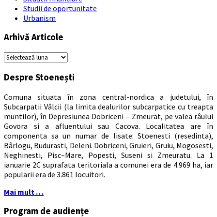
Studii de oportunitate
Urbanism
Arhivă Articole
Arhivă
Articole
Despre Stoenești
Comuna situata în zona central-nordica a judetului, în
Subcarpatii Vâlcii (la limita dealurilor subcarpatice cu treapta
muntilor), în Depresiunea Dobriceni – Zmeurat, pe valea râului
Govora si a afluentului sau Cacova. Localitatea are în
componenta sa un numar de lisate: Stoenesti (resedinta),
Bârlogu, Budurasti, Deleni. Dobriceni, Gruieri, Gruiu, Mogosesti,
Neghinesti, Pisc–Mare, Popesti, Suseni si Zmeuratu. La 1
ianuarie 2C suprafata teritoriala a comunei era de 4.969 ha, iar
popularii era de 3.861 locuitori.
Mai mult …
Program de audiențe