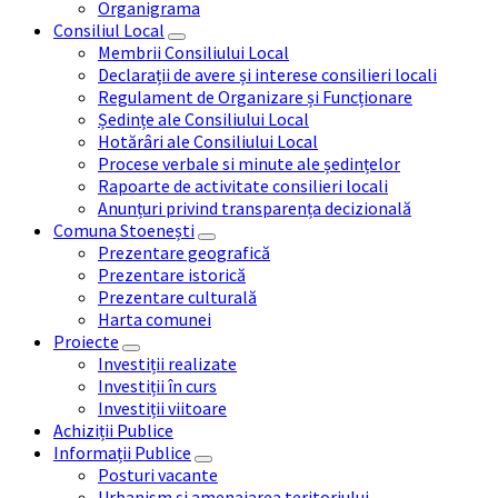
Organigrama
Consiliul Local
Membrii Consiliului Local
Declarații de avere și interese consilieri locali
Regulament de Organizare și Funcționare
Ședințe ale Consiliului Local
Hotărâri ale Consiliului Local
Procese verbale si minute ale ședințelor
Rapoarte de activitate consilieri locali
Anunțuri privind transparența decizională
Comuna Stoenești
Prezentare geografică
Prezentare istorică
Prezentare culturală
Harta comunei
Proiecte
Investiții realizate
Investiții în curs
Investiții viitoare
Achiziții Publice
Informații Publice
Posturi vacante
Urbanism și amenajarea teritoriului