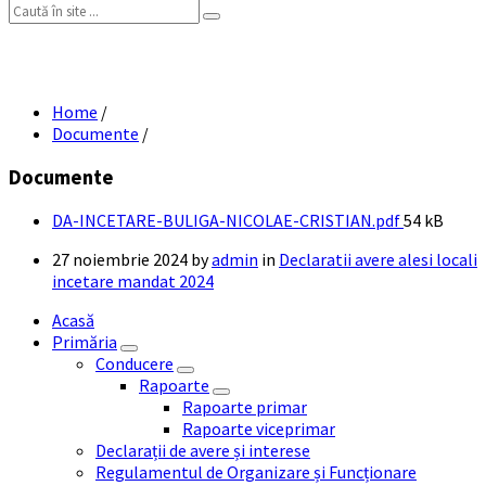
Search:
DA INCETARE BULIGA NICOLAE CRISTIAN
Home
/
Documente
/
Documente
File
DA-INCETARE-BULIGA-NICOLAE-CRISTIAN.pdf
54 kB
size:
27 noiembrie 2024
by
admin
in
Declaratii avere alesi locali
incetare mandat 2024
Acasă
Primăria
Conducere
Rapoarte
Rapoarte primar
Rapoarte viceprimar
Declarații de avere și interese
Regulamentul de Organizare și Funcționare