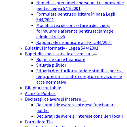
Numele și prenumele persoanei responsabile
pentru Legea 544/2001
Formulare pentru solicitare în baza Legii
544/2001
Modalitatea de contestare a deciziei și
formularele aferente pentru reclamație
administrativă
Rapoartele de aplicare a Legii 544/2001
Buletinul informativ - Legea 544/2001
Buget din toate sursele de venituri
Buget pe surse financiare
Situația plăților
Situația drepturilor salariale stabilite potrivit
legii, precum și a altor drepturi prevăzute de
acte normative
Bilanțuri contabile
Achiziții Publice
Declarații de avere și interese
Declarații de avere și interese funcționari
publici
Declarații de avere și interese consilieri locali
Formulare Tip