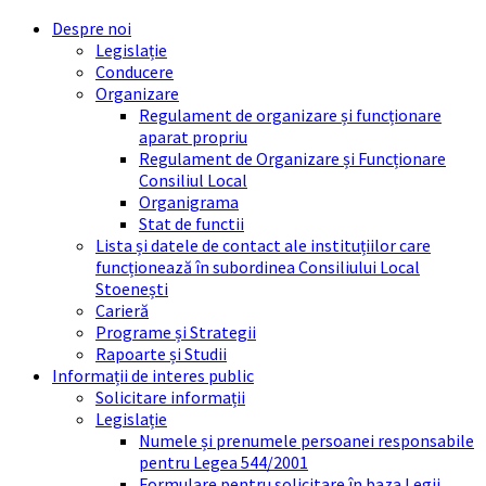
Skip
Skip
Skip
Skip
Despre noi
to
to
to
to
Legislație
content
left
right
footer
Conducere
sidebar
sidebar
Organizare
Regulament de organizare și funcționare
aparat propriu
Regulament de Organizare și Funcționare
Consiliul Local
Organigrama
Stat de functii
Lista și datele de contact ale instituțiilor care
funcționează în subordinea Consiliului Local
Stoenești
Carieră
Programe și Strategii
Rapoarte și Studii
Informații de interes public
Solicitare informații
Legislație
Numele și prenumele persoanei responsabile
pentru Legea 544/2001
Formulare pentru solicitare în baza Legii