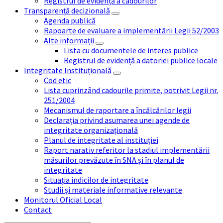
Registrul de evidență a cadourilor
Transparență decizională
Agenda publică
Rapoarte de evaluare a implementării Legii 52/2003
Alte informații
Lista cu documentele de interes publice
Registrul de evidență a datoriei publice locale
Integritate Instituțională
Cod etic
Lista cuprinzând cadourile primite, potrivit Legii nr.
251/2004
Mecanismul de raportare a încălcărilor legii
Declarația privind asumarea unei agende de
integritate organizațională
Planul de integritate al instituției
Raport narativ referitor la stadiul implementării
măsurilor prevăzute în SNA și în planul de
integritate
Situația indicilor de integritate
Studii și materiale informative relevante
Monitorul Oficial Local
Contact