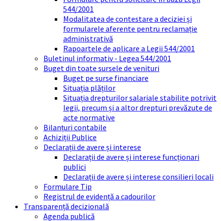
544/2001
Modalitatea de contestare a deciziei și
formularele aferente pentru reclamație
administrativă
Rapoartele de aplicare a Legii 544/2001
Buletinul informativ - Legea 544/2001
Buget din toate sursele de venituri
Buget pe surse financiare
Situația plăților
Situația drepturilor salariale stabilite potrivit
legii, precum și a altor drepturi prevăzute de
acte normative
Bilanțuri contabile
Achiziții Publice
Declarații de avere și interese
Declarații de avere și interese funcționari
publici
Declarații de avere și interese consilieri locali
Formulare Tip
Registrul de evidență a cadourilor
Transparență decizională
Agenda publică