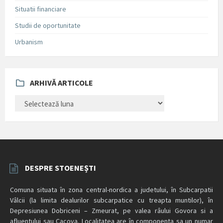
Situatii financiare
Studii de oportunitate
Urbanism
ARHIVĂ ARTICOLE
ARHIVĂ
ARTICOLE
DESPRE STOENEȘTI
Comuna situata în zona central-nordica a judetului, în Subcarpatii
Vâlcii (la limita dealurilor subcarpatice cu treapta muntilor), în
Depresiunea Dobriceni – Zmeurat, pe valea râului Govora si a
afluentului sau Cacova. Localitatea are în componenta sa un numar