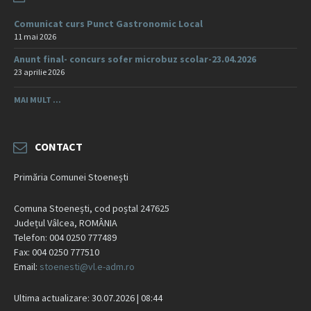
Comunicat curs Punct Gastronomic Local
11 mai 2026
Anunt final- concurs sofer microbuz scolar-23.04.2026
23 aprilie 2026
MAI MULT ...
CONTACT
Primăria Comunei Stoenești
Comuna Stoenești, cod poștal 247625
Județul Vâlcea, ROMÂNIA
Telefon: 004 0250 777489
Fax: 004 0250 777510
Email:
stoenesti@vl.e-adm.ro
Ultima actualizare: 30.07.2026 | 08:44