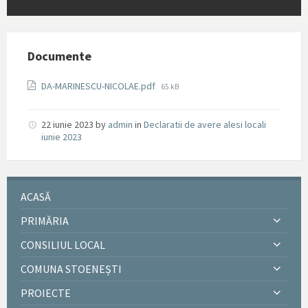
Documente
File
DA-MARINESCU-NICOLAE.pdf
65 kB
size:
22 iunie 2023
by
admin
in
Declaratii de avere alesi locali
iunie 2023
ACASĂ
PRIMĂRIA
CONSILIUL LOCAL
COMUNA STOENEȘTI
PROIECTE