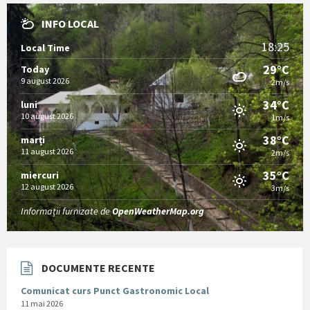
INFO LOCAL
18:25
Local Time
29°C
Today
9 august 2026
2m/s
34°C
luni
10 august 2026
1m/s
38°C
marți
11 august 2026
2m/s
35°C
miercuri
12 august 2026
3m/s
Informații furnizate de
OpenWeatherMap.org
DOCUMENTE RECENTE
Comunicat curs Punct Gastronomic Local
11 mai 2026