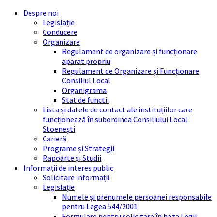
Skip
Skip
Skip
Skip
Despre noi
to
to
to
to
Legislație
content
left
right
footer
Conducere
sidebar
sidebar
Organizare
Regulament de organizare și funcționare
aparat propriu
Regulament de Organizare și Funcționare
Consiliul Local
Organigrama
Stat de functii
Lista și datele de contact ale instituțiilor care
funcționează în subordinea Consiliului Local
Stoenești
Carieră
Programe și Strategii
Rapoarte și Studii
Informații de interes public
Solicitare informații
Legislație
Numele și prenumele persoanei responsabile
pentru Legea 544/2001
Formulare pentru solicitare în baza Legii