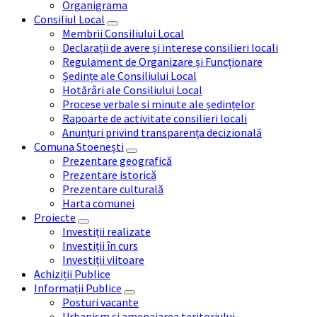
Organigrama
Consiliul Local
Membrii Consiliului Local
Declarații de avere și interese consilieri locali
Regulament de Organizare și Funcționare
Ședințe ale Consiliului Local
Hotărâri ale Consiliului Local
Procese verbale si minute ale ședințelor
Rapoarte de activitate consilieri locali
Anunțuri privind transparența decizională
Comuna Stoenești
Prezentare geografică
Prezentare istorică
Prezentare culturală
Harta comunei
Proiecte
Investiții realizate
Investiții în curs
Investiții viitoare
Achiziții Publice
Informații Publice
Posturi vacante
Urbanism și amenajarea teritoriului