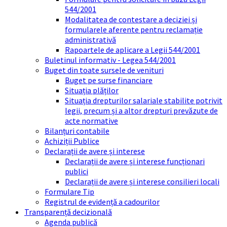
544/2001
Modalitatea de contestare a deciziei și
formularele aferente pentru reclamație
administrativă
Rapoartele de aplicare a Legii 544/2001
Buletinul informativ - Legea 544/2001
Buget din toate sursele de venituri
Buget pe surse financiare
Situația plăților
Situația drepturilor salariale stabilite potrivit
legii, precum și a altor drepturi prevăzute de
acte normative
Bilanțuri contabile
Achiziții Publice
Declarații de avere și interese
Declarații de avere și interese funcționari
publici
Declarații de avere și interese consilieri locali
Formulare Tip
Registrul de evidență a cadourilor
Transparență decizională
Agenda publică