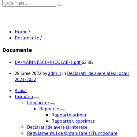
Search:
DA MARINESCU NICOLAE
Home
/
Documente
/
Documente
File
DA-MARINESCU-NICOLAE-1.pdf
63 kB
size:
29 iunie 2022
by
admin
in
Declaratii de avere alesi locali
2021-2022
Acasă
Primăria
Conducere
Rapoarte
Rapoarte primar
Rapoarte viceprimar
Declarații de avere și interese
Regulamentul de Organizare și Funcționare