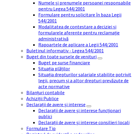
Numele și prenumele persoanei responsabile
pentru Legea 544/2001
Formulare pentru solicitare în baza Legii
544/2001
Modalitatea de contestare a deciziei și
formularele aferente pentru reclamație
administrativă
Rapoartele de aplicare a Legii 544/2001
Buletinul informativ - Legea 544/2001
Buget din toate sursele de venituri
Buget pe surse financiare
Situația plăților
Situația drepturilor salariale stabilite potrivit
legii, precum și a altor drepturi prevăzute de
acte normative
Bilanțuri contabile
Achiziții Publice
Declarații de avere și interese
Declarații de avere și interese funcționari
publici
Declarații de avere și interese consilieri locali
Formulare Tip