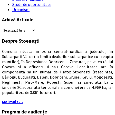
Studii de oportunitate
Urbanism
Arhivă Articole
Arhivă
Articole
Despre Stoenești
Comuna situata în zona central-nordica a judetului, în
Subcarpatii Vâlcii (la limita dealurilor subcarpatice cu treapta
muntilor), în Depresiunea Dobriceni – Zmeurat, pe valea râului
Govora si a afluentului sau Cacova. Localitatea are în
componenta sa un numar de lisate: Stoenesti (resedinta),
Bârlogu, Budurasti, Deleni. Dobriceni, Gruieri, Gruiu, Mogosesti,
Neghinesti, Pisc–Mare, Popesti, Suseni si Zmeuratu. La 1
ianuarie 2C suprafata teritoriala a comunei era de 4.969 ha, iar
popularii era de 3.861 locuitori.
Mai mult …
Program de audiențe