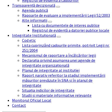
Registrul de evidență a cadourilor
Transparență decizională
Agenda publică
Rapoarte de evaluare a implementării Legii 52/2003
Alte informații
Lista cu documentele de interes publice
Registrul de evidență a datoriei publice locale
Integritate Instituțională
Cod etic
Lista cuprinzând cadourile primite, potrivit Legii nr.
251/2004
Mecanismul de raportare a încălcărilor legii
Declarația privind asumarea unei agende de
integritate organizațională
Planul de integritate al instituției
Raport narativ referitor la stadiul implementării
măsurilor prevăzute în SNA și în planul de
integritate
Situația indicilor de integritate
Studii și materiale informative relevante
Monitorul Oficial Local
Contact