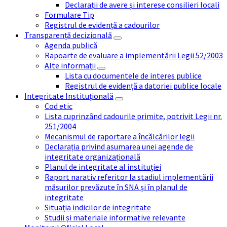
Declarații de avere și interese consilieri locali
Formulare Tip
Registrul de evidență a cadourilor
Transparență decizională
Agenda publică
Rapoarte de evaluare a implementării Legii 52/2003
Alte informații
Lista cu documentele de interes publice
Registrul de evidență a datoriei publice locale
Integritate Instituțională
Cod etic
Lista cuprinzând cadourile primite, potrivit Legii nr.
251/2004
Mecanismul de raportare a încălcărilor legii
Declarația privind asumarea unei agende de
integritate organizațională
Planul de integritate al instituției
Raport narativ referitor la stadiul implementării
măsurilor prevăzute în SNA și în planul de
integritate
Situația indicilor de integritate
Studii și materiale informative relevante