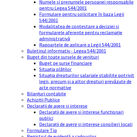
Numele și prenumele persoanei responsabile
pentru Legea 544/2001
Formulare pentru solicitare în baza Legii
544/2001
Modalitatea de contestare a deciziei și
formularele aferente pentru reclamație
administrativă
Rapoartele de aplicare a Legii 544/2001
Buletinul informativ - Legea 544/2001
Buget din toate sursele de venituri
Buget pe surse financiare
Situația plăților
Situația drepturilor salariale stabilite potrivit
legii, precum și a altor drepturi prevăzute de
acte normative
Bilanțuri contabile
Achiziții Publice
Declarații de avere și interese
Declarații de avere și interese funcționari
publici
Declarații de avere și interese consilieri locali
Formulare Tip
Registrul de evidență a cadourilor