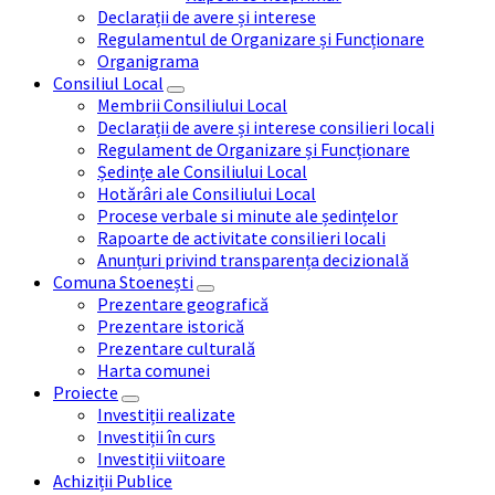
Declarații de avere și interese
Regulamentul de Organizare și Funcționare
Organigrama
Consiliul Local
Membrii Consiliului Local
Declarații de avere și interese consilieri locali
Regulament de Organizare și Funcționare
Ședințe ale Consiliului Local
Hotărâri ale Consiliului Local
Procese verbale si minute ale ședințelor
Rapoarte de activitate consilieri locali
Anunțuri privind transparența decizională
Comuna Stoenești
Prezentare geografică
Prezentare istorică
Prezentare culturală
Harta comunei
Proiecte
Investiții realizate
Investiții în curs
Investiții viitoare
Achiziții Publice