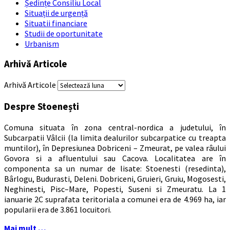
Ședințe Consiliu Local
Situații de urgență
Situatii financiare
Studii de oportunitate
Urbanism
Arhivă Articole
Arhivă Articole
Despre Stoenești
Comuna situata în zona central-nordica a judetului, în
Subcarpatii Vâlcii (la limita dealurilor subcarpatice cu treapta
muntilor), în Depresiunea Dobriceni – Zmeurat, pe valea râului
Govora si a afluentului sau Cacova. Localitatea are în
componenta sa un numar de lisate: Stoenesti (resedinta),
Bârlogu, Budurasti, Deleni. Dobriceni, Gruieri, Gruiu, Mogosesti,
Neghinesti, Pisc–Mare, Popesti, Suseni si Zmeuratu. La 1
ianuarie 2C suprafata teritoriala a comunei era de 4.969 ha, iar
popularii era de 3.861 locuitori.
Mai mult …