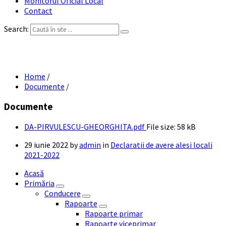
Monitorul Oficial Local
Contact
Search:
DA PIRVULESCU GHEORGHITA
Home
/
Documente
/
Documente
DA-PIRVULESCU-GHEORGHITA.pdf
File size:
58 kB
29 iunie 2022
by
admin
in
Declaratii de avere alesi locali
2021-2022
Acasă
Primăria
Conducere
Rapoarte
Rapoarte primar
Rapoarte viceprimar