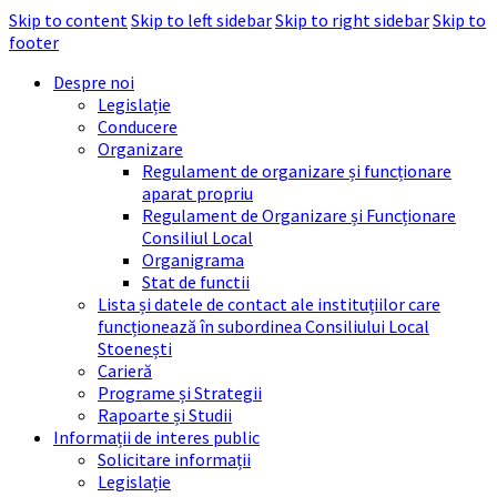
Skip to content
Skip to left sidebar
Skip to right sidebar
Skip to
footer
Despre noi
Legislație
Conducere
Organizare
Regulament de organizare și funcționare
aparat propriu
Regulament de Organizare și Funcționare
Consiliul Local
Organigrama
Stat de functii
Lista și datele de contact ale instituțiilor care
funcționează în subordinea Consiliului Local
Stoenești
Carieră
Programe și Strategii
Rapoarte și Studii
Informații de interes public
Solicitare informații
Legislație