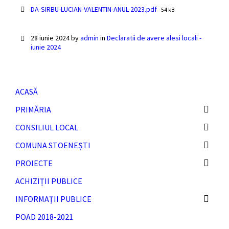
File
DA-SIRBU-LUCIAN-VALENTIN-ANUL-2023.pdf
54 kB
size:
28 iunie 2024
by
admin
in
Declaratii de avere alesi locali -
iunie 2024
ACASĂ
PRIMĂRIA
CONSILIUL LOCAL
COMUNA STOENEȘTI
PROIECTE
ACHIZIȚII PUBLICE
INFORMAȚII PUBLICE
POAD 2018-2021