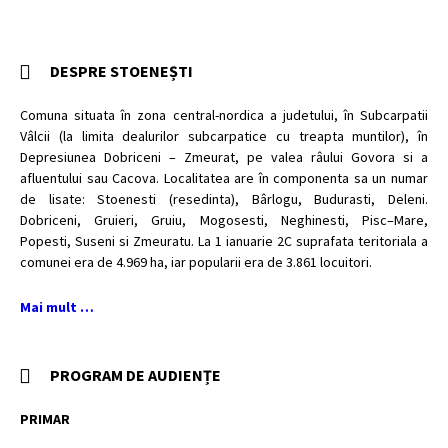
DESPRE STOENEȘTI
Comuna situata în zona central-nordica a judetului, în Subcarpatii
Vâlcii (la limita dealurilor subcarpatice cu treapta muntilor), în
Depresiunea Dobriceni – Zmeurat, pe valea râului Govora si a
afluentului sau Cacova. Localitatea are în componenta sa un numar
de lisate: Stoenesti (resedinta), Bârlogu, Budurasti, Deleni.
Dobriceni, Gruieri, Gruiu, Mogosesti, Neghinesti, Pisc–Mare,
Popesti, Suseni si Zmeuratu. La 1 ianuarie 2C suprafata teritoriala a
comunei era de 4.969 ha, iar popularii era de 3.861 locuitori.
Mai mult …
PROGRAM DE AUDIENȚE
PRIMAR