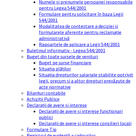
Numele și prenumele persoanei responsabile
pentru Legea 544/2001
Formulare pentru solicitare în baza Legii
544/2001
Modalitatea de contestare a deciziei și
formularele aferente pentru reclamație
administrativă
Rapoartele de aplicare a Legii 544/2001
Buletinul informativ - Legea 544/2001
Buget din toate sursele de venituri
Buget pe surse financiare
Situația plăților
Situația drepturilor salariale stabilite potrivit
legii, precum și a altor drepturi prevăzute de
acte normative
Bilanțuri contabile
Achiziții Publice
Declarații de avere și interese
Declarații de avere și interese funcționari
publici
Declarații de avere și interese consilieri locali
Formulare Tip
Registrul de evidență a cadourilor