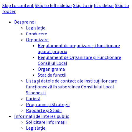
Skip to content
Skip to left sidebar
Skip to right sidebar
Skip to
footer
Despre noi
Legislație
Conducere
Organizare
Regulament de organizare și funcționare
aparat propriu
Regulament de Organizare și Funcționare
Consiliul Local
Organigrama
Stat de functii
Lista și datele de contact ale instituțiilor care
funcționează în subordinea Consiliului Local
Stoenești
Carieră
Programe și Strategii
Rapoarte și Studii
Informații de interes public
Solicitare informații
Legislație