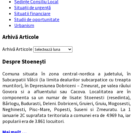
Ședințe Consiliu Local
Situații de urgență
Situatii financiare
Studii de oportunitate
Urbanism
Arhivă Articole
Arhivă Articole
Despre Stoenești
Comuna situata în zona central-nordica a judetului, în
Subcarpatii Vâlcii (la limita dealurilor subcarpatice cu treapta
muntilor), în Depresiunea Dobriceni – Zmeurat, pe valea râului
Govora si a afluentului sau Cacova. Localitatea are în
componenta sa un numar de lisate: Stoenesti (resedinta),
Bârlogu, Budurasti, Deleni. Dobriceni, Gruieri, Gruiu, Mogosesti,
Neghinesti, Pisc–Mare, Popesti, Suseni si Zmeuratu. La 1
ianuarie 2C suprafata teritoriala a comunei era de 4.969 ha, iar
popularii era de 3.861 locuitori.
Mai mult …