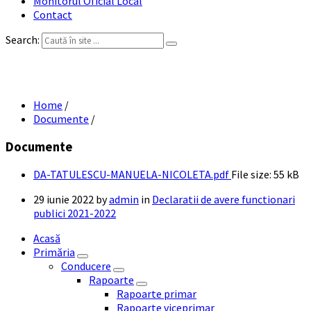
Monitorul Oficial Local
Contact
Search:
DA TATULESCU MANUELA-NICOLETA
Home
/
Documente
/
Documente
DA-TATULESCU-MANUELA-NICOLETA.pdf
File size:
55 kB
29 iunie 2022
by
admin
in
Declaratii de avere functionari
publici 2021-2022
Acasă
Primăria
Conducere
Rapoarte
Rapoarte primar
Rapoarte viceprimar