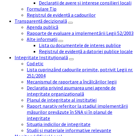
Declarații de avere și interese consilieri locali
Formulare Tip
Registrul de evidență a cadourilor
Transparență decizională
Agenda publică
Rapoarte de evaluare a implementării Legii 52/2003
Alte informații
Lista cu documentele de interes publice
Registrul de evidență a datoriei publice locale
Integritate Instituțională
Cod etic
Lista cuprinzând cadourile primite, potrivit Legii nr.
251/2004
Mecanismul de raportare a încălcărilor legii
Declarația privind asumarea unei agende de
integritate organizațională
Planul de integritate al instituției
Raport narativ referitor la stadiul implementării
măsurilor prevăzute în SNA și în planul de
integritate
Situația indicilor de integritate
Studii și materiale informative relevante