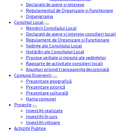
Declarații de avere și interese
Regulamentul de Organizare și Funcționare
Organigrama
Consiliul Local
Membrii Consiliului Local
Declarații de avere și interese consilieri locali
Regulament de Organizare și Funcționare
Ședințe ale Consiliului Local
Hotărâri ale Consiliului Local
Procese verbale si minute ale ședințelor
Rapoarte de activitate consilieri locali
Anunțuri privind transparența decizională
Comuna Stoenești
Prezentare geografică
Prezentare istorică
Prezentare culturală
Harta comunei
Proiecte
Investiții realizate
Investiții în curs
Investiții viitoare
Achiziții Publice