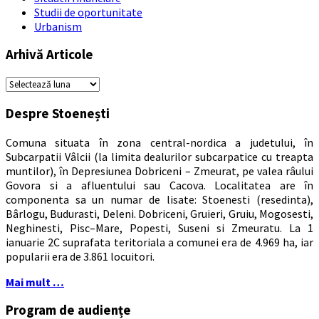
Studii de oportunitate
Urbanism
Arhivă Articole
Arhivă
Articole
Despre Stoenești
Comuna situata în zona central-nordica a judetului, în
Subcarpatii Vâlcii (la limita dealurilor subcarpatice cu treapta
muntilor), în Depresiunea Dobriceni – Zmeurat, pe valea râului
Govora si a afluentului sau Cacova. Localitatea are în
componenta sa un numar de lisate: Stoenesti (resedinta),
Bârlogu, Budurasti, Deleni. Dobriceni, Gruieri, Gruiu, Mogosesti,
Neghinesti, Pisc–Mare, Popesti, Suseni si Zmeuratu. La 1
ianuarie 2C suprafata teritoriala a comunei era de 4.969 ha, iar
popularii era de 3.861 locuitori.
Mai mult …
Program de audiențe