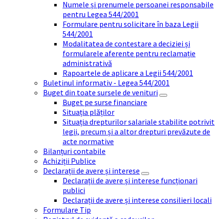
Numele și prenumele persoanei responsabile
pentru Legea 544/2001
Formulare pentru solicitare în baza Legii
544/2001
Modalitatea de contestare a deciziei și
formularele aferente pentru reclamație
administrativă
Rapoartele de aplicare a Legii 544/2001
Buletinul informativ - Legea 544/2001
Buget din toate sursele de venituri
Buget pe surse financiare
Situația plăților
Situația drepturilor salariale stabilite potrivit
legii, precum și a altor drepturi prevăzute de
acte normative
Bilanțuri contabile
Achiziții Publice
Declarații de avere și interese
Declarații de avere și interese funcționari
publici
Declarații de avere și interese consilieri locali
Formulare Tip