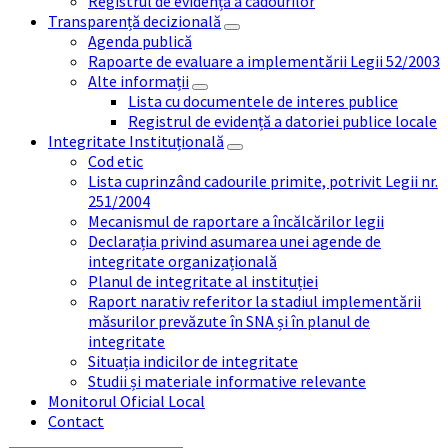
Registrul de evidență a cadourilor
Transparență decizională
Agenda publică
Rapoarte de evaluare a implementării Legii 52/2003
Alte informații
Lista cu documentele de interes publice
Registrul de evidență a datoriei publice locale
Integritate Instituțională
Cod etic
Lista cuprinzând cadourile primite, potrivit Legii nr.
251/2004
Mecanismul de raportare a încălcărilor legii
Declarația privind asumarea unei agende de
integritate organizațională
Planul de integritate al instituției
Raport narativ referitor la stadiul implementării
măsurilor prevăzute în SNA și în planul de
integritate
Situația indicilor de integritate
Studii și materiale informative relevante
Monitorul Oficial Local
Contact