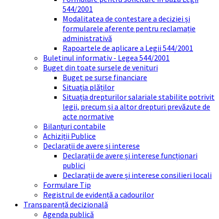
544/2001
Modalitatea de contestare a deciziei și
formularele aferente pentru reclamație
administrativă
Rapoartele de aplicare a Legii 544/2001
Buletinul informativ - Legea 544/2001
Buget din toate sursele de venituri
Buget pe surse financiare
Situația plăților
Situația drepturilor salariale stabilite potrivit
legii, precum și a altor drepturi prevăzute de
acte normative
Bilanțuri contabile
Achiziții Publice
Declarații de avere și interese
Declarații de avere și interese funcționari
publici
Declarații de avere și interese consilieri locali
Formulare Tip
Registrul de evidență a cadourilor
Transparență decizională
Agenda publică