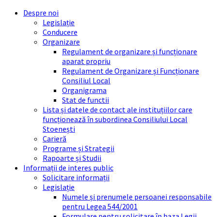
Skip
Skip
Skip
Skip
Despre noi
to
to
to
to
Legislație
content
left
right
footer
Conducere
sidebar
sidebar
Organizare
Regulament de organizare și funcționare
aparat propriu
Regulament de Organizare și Funcționare
Consiliul Local
Organigrama
Stat de functii
Lista și datele de contact ale instituțiilor care
funcționează în subordinea Consiliului Local
Stoenești
Carieră
Programe și Strategii
Rapoarte și Studii
Informații de interes public
Solicitare informații
Legislație
Numele și prenumele persoanei responsabile
pentru Legea 544/2001
Formulare pentru solicitare în baza Legii