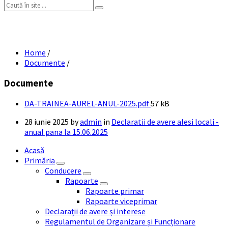
Search:
DA TRAINEA AUREL ANUL 2025
Home
/
Documente
/
Documente
File
DA-TRAINEA-AUREL-ANUL-2025.pdf
57 kB
size:
28 iunie 2025
by
admin
in
Declaratii de avere alesi locali -
anual pana la 15.06.2025
Acasă
Primăria
Conducere
Rapoarte
Rapoarte primar
Rapoarte viceprimar
Declarații de avere și interese
Regulamentul de Organizare și Funcționare