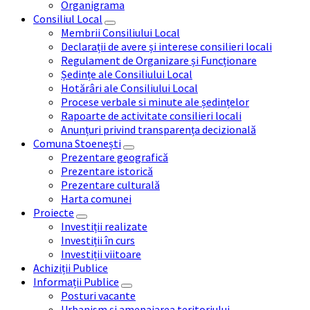
Organigrama
Consiliul Local
Membrii Consiliului Local
Declarații de avere și interese consilieri locali
Regulament de Organizare și Funcționare
Ședințe ale Consiliului Local
Hotărâri ale Consiliului Local
Procese verbale si minute ale ședințelor
Rapoarte de activitate consilieri locali
Anunțuri privind transparența decizională
Comuna Stoenești
Prezentare geografică
Prezentare istorică
Prezentare culturală
Harta comunei
Proiecte
Investiții realizate
Investiții în curs
Investiții viitoare
Achiziții Publice
Informații Publice
Posturi vacante
Urbanism și amenajarea teritoriului