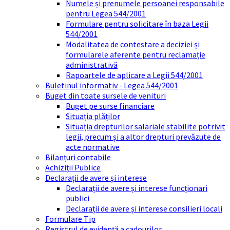
Numele și prenumele persoanei responsabile
pentru Legea 544/2001
Formulare pentru solicitare în baza Legii
544/2001
Modalitatea de contestare a deciziei și
formularele aferente pentru reclamație
administrativă
Rapoartele de aplicare a Legii 544/2001
Buletinul informativ - Legea 544/2001
Buget din toate sursele de venituri
Buget pe surse financiare
Situația plăților
Situația drepturilor salariale stabilite potrivit
legii, precum și a altor drepturi prevăzute de
acte normative
Bilanțuri contabile
Achiziții Publice
Declarații de avere și interese
Declarații de avere și interese funcționari
publici
Declarații de avere și interese consilieri locali
Formulare Tip
Registrul de evidență a cadourilor