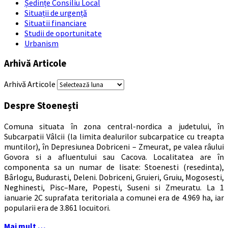
Ședințe Consiliu Local
Situații de urgență
Situatii financiare
Studii de oportunitate
Urbanism
Arhivă Articole
Arhivă Articole
Despre Stoenești
Comuna situata în zona central-nordica a judetului, în
Subcarpatii Vâlcii (la limita dealurilor subcarpatice cu treapta
muntilor), în Depresiunea Dobriceni – Zmeurat, pe valea râului
Govora si a afluentului sau Cacova. Localitatea are în
componenta sa un numar de lisate: Stoenesti (resedinta),
Bârlogu, Budurasti, Deleni. Dobriceni, Gruieri, Gruiu, Mogosesti,
Neghinesti, Pisc–Mare, Popesti, Suseni si Zmeuratu. La 1
ianuarie 2C suprafata teritoriala a comunei era de 4.969 ha, iar
popularii era de 3.861 locuitori.
Mai mult …