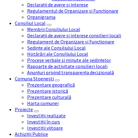
Declarații de avere și interese
Regulamentul de Organizare și Funcționare
Organigrama
Consiliul Local
Membrii Consiliului Local
Declarații de avere și interese consilieri locali
Regulament de Organizare și Funcționare
Ședințe ale Consiliului Local
Hotărâri ale Consiliului Local
Procese verbale si minute ale ședințelor
Rapoarte de activitate consilieri locali
Anunțuri privind transparența decizională
Comuna Stoenești
Prezentare geografică
Prezentare istorică
Prezentare culturală
Harta comunei
Proiecte
Investiții realizate
Investiții în curs
Investiții viitoare
Achiziții Publice