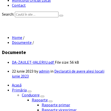
Monitorul Oficial Local
Contact
Search:
DA ZAULET VALERIU
Home
/
Documente
/
Documente
DA-ZAULET-VALERIU.pdf
File size:
56 kB
22 iunie 2023
by
admin
in
Declaratii de avere alesi locali
iunie 2023
Acasă
Primăria
Conducere
Rapoarte
Rapoarte primar
Rapoarte viceprimar