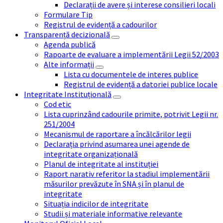
Declarații de avere și interese consilieri locali
Formulare Tip
Registrul de evidență a cadourilor
Transparență decizională
Agenda publică
Rapoarte de evaluare a implementării Legii 52/2003
Alte informații
Lista cu documentele de interes publice
Registrul de evidență a datoriei publice locale
Integritate Instituțională
Cod etic
Lista cuprinzând cadourile primite, potrivit Legii nr.
251/2004
Mecanismul de raportare a încălcărilor legii
Declarația privind asumarea unei agende de
integritate organizațională
Planul de integritate al instituției
Raport narativ referitor la stadiul implementării
măsurilor prevăzute în SNA și în planul de
integritate
Situația indicilor de integritate
Studii și materiale informative relevante