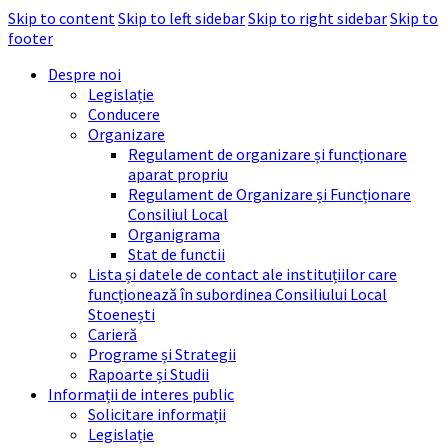
Skip to content
Skip to left sidebar
Skip to right sidebar
Skip to
footer
Despre noi
Legislație
Conducere
Organizare
Regulament de organizare și funcționare
aparat propriu
Regulament de Organizare și Funcționare
Consiliul Local
Organigrama
Stat de functii
Lista și datele de contact ale instituțiilor care
funcționează în subordinea Consiliului Local
Stoenești
Carieră
Programe și Strategii
Rapoarte și Studii
Informații de interes public
Solicitare informații
Legislație