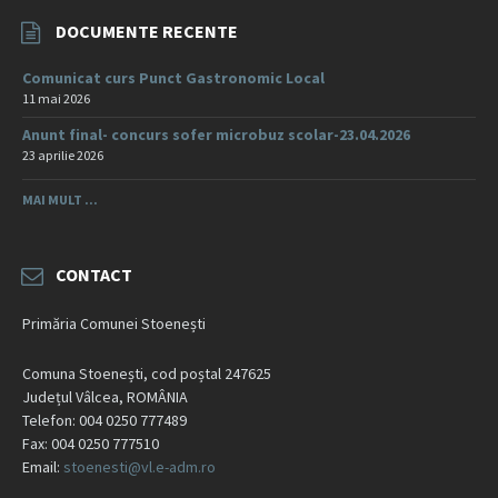
DOCUMENTE RECENTE
Comunicat curs Punct Gastronomic Local
11 mai 2026
Anunt final- concurs sofer microbuz scolar-23.04.2026
23 aprilie 2026
MAI MULT ...
CONTACT
Primăria Comunei Stoenești
Comuna Stoenești, cod poștal 247625
Județul Vâlcea, ROMÂNIA
Telefon: 004 0250 777489
Fax: 004 0250 777510
Email:
stoenesti@vl.e-adm.ro