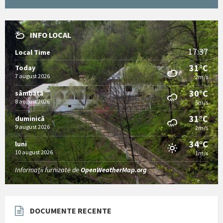
INFO LOCAL
17:37
Local Time
31°C
Today
7 august 2026
2m/s
30°C
sâmbătă
8 august 2026
5m/s
31°C
duminică
9 august 2026
2m/s
34°C
luni
10 august 2026
1m/s
Informații furnizate de
OpenWeatherMap.org
DOCUMENTE RECENTE