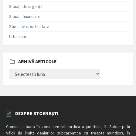
Situații de urgență
Situatii financiare
Studii de oportunitate
Urbanism
ARHIVĂ ARTICOLE
ARHIVĂ
ARTICOLE
DESPRE STOENEȘTI
Comuna situata în zona central-nordica a judetului, în Subcarpatii
Vâlcii (la limita dealurilor subcarpatice cu treapta muntilor), în