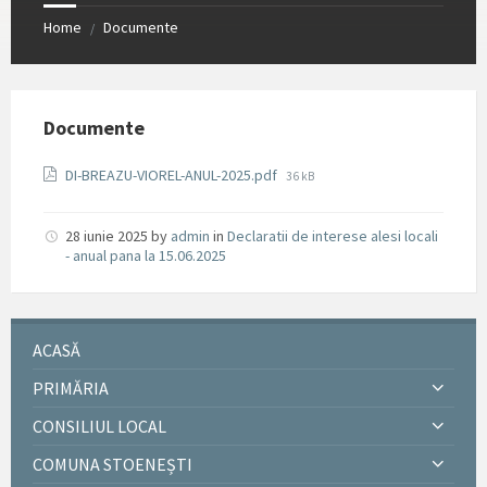
Home
Documente
/
Documente
File
DI-BREAZU-VIOREL-ANUL-2025.pdf
36 kB
size:
28 iunie 2025
by
admin
in
Declaratii de interese alesi locali
- anual pana la 15.06.2025
ACASĂ
PRIMĂRIA
CONSILIUL LOCAL
COMUNA STOENEȘTI