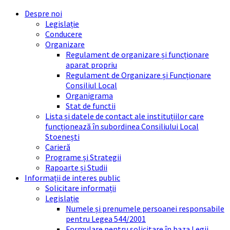
Skip
Skip
Skip
Skip
Despre noi
to
to
to
to
Legislație
content
left
right
footer
Conducere
sidebar
sidebar
Organizare
Regulament de organizare și funcționare
aparat propriu
Regulament de Organizare și Funcționare
Consiliul Local
Organigrama
Stat de functii
Lista și datele de contact ale instituțiilor care
funcționează în subordinea Consiliului Local
Stoenești
Carieră
Programe și Strategii
Rapoarte și Studii
Informații de interes public
Solicitare informații
Legislație
Numele și prenumele persoanei responsabile
pentru Legea 544/2001
Formulare pentru solicitare în baza Legii