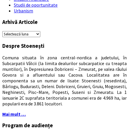
Studii de oportunitate
Urbanism
Arhivă Articole
Arhivă
Articole
Despre Stoenești
Comuna situata în zona central-nordica a judetului, în
Subcarpatii Vâlcii (la limita dealurilor subcarpatice cu treapta
muntilor), în Depresiunea Dobriceni – Zmeurat, pe valea râului
Govora si a afluentului sau Cacova. Localitatea are în
componenta sa un numar de lisate: Stoenesti (resedinta),
Bârlogu, Budurasti, Deleni. Dobriceni, Gruieri, Gruiu, Mogosesti,
Neghinesti, Pisc–Mare, Popesti, Suseni si Zmeuratu. La 1
ianuarie 2C suprafata teritoriala a comunei era de 4.969 ha, iar
popularii era de 3.861 locuitori.
Mai mult …
Program de audiențe