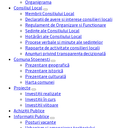
Organigrama
Consiliul Local
Membrii Consiliului Local
Declarații de avere și interese consilieri locali
Regulament de Organizare și Funcționare
Ședințe ale Consiliului Local
Hotărâri ale Consiliului Local
Procese verbale si minute ale ședințelor
Rapoarte de activitate consilieri locali
Anunțuri privind transparența decizională
Comuna Stoenești
Prezentare geografică
Prezentare istorică
Prezentare culturală
Harta comunei
Proiecte
Investiții realizate
Investiții în curs
Investiții viitoare
Achiziții Publice
Informații Publice
Posturi vacante
Urbanism și amenajarea teritoriului