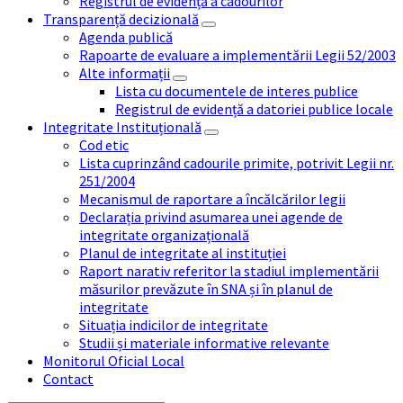
Registrul de evidență a cadourilor
Transparență decizională
Agenda publică
Rapoarte de evaluare a implementării Legii 52/2003
Alte informații
Lista cu documentele de interes publice
Registrul de evidență a datoriei publice locale
Integritate Instituțională
Cod etic
Lista cuprinzând cadourile primite, potrivit Legii nr.
251/2004
Mecanismul de raportare a încălcărilor legii
Declarația privind asumarea unei agende de
integritate organizațională
Planul de integritate al instituției
Raport narativ referitor la stadiul implementării
măsurilor prevăzute în SNA și în planul de
integritate
Situația indicilor de integritate
Studii și materiale informative relevante
Monitorul Oficial Local
Contact