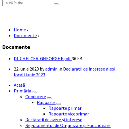
Search:
DI CHELCEA GHEORGHE
Home
/
Documente
/
Documente
File
DI-CHELCEA-GHEORGHE.pdf
36 kB
size:
22 iunie 2023
by
admin
in
Declaratii de interese alesi
locali iunie 2023
Acasă
Primăria
Conducere
Rapoarte
Rapoarte primar
Rapoarte viceprimar
Declarații de avere și interese
Regulamentul de Organizare și Funcționare