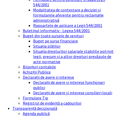
544/2001
Modalitatea de contestare a deciziei și
formularele aferente pentru reclamație
administrativă
Rapoartele de aplicare a Legii 544/2001
Buletinul informativ - Legea 544/2001
Buget din toate sursele de venituri
Buget pe surse financiare
Situația plăților
Situația drepturilor salariale stabilite potrivit
legii, precum și a altor drepturi prevăzute de
acte normative
Bilanțuri contabile
Achiziții Publice
Declarații de avere și interese
Declarații de avere și interese funcționari
publici
Declarații de avere și interese consilieri locali
Formulare Tip
Registrul de evidență a cadourilor
Transparență decizională
Agenda publică